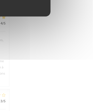
4
/5
ps,
rme
e à
rons
3
/5