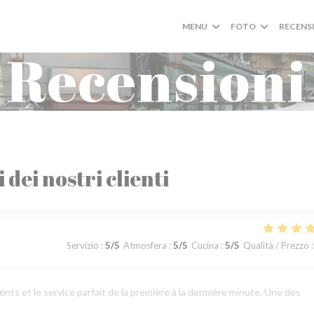
MENU
FOTO
RECENS
Recensioni
i dei nostri clienti
Servizio
:
5
/5
Atmosfera
:
5
/5
Cucina
:
5
/5
Qualità / Prezzo
:
lents et le service parfait de la première à la dermière minute. Une des