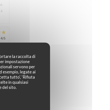
nt
 à
4
/5
ortare la raccolta di
 per impostazione
pzionali servono per
e
ad esempio, legate ai
etta tutto', 'Rifiuta
elte in qualsiasi
 La
 del sito.
4
/5