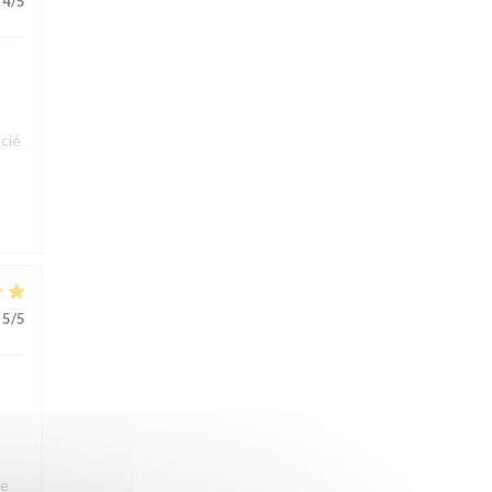
4
/5
cié
5
/5
ue