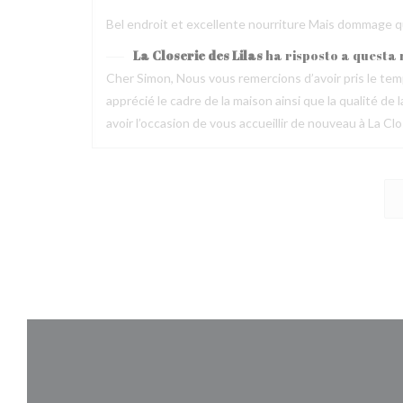
Bel endroit et excellente nourriture Mais dommage que
La Closerie des Lilas
ha risposto a questa
Cher Simon, Nous vous remercions d’avoir pris le t
apprécié le cadre de la maison ainsi que la qualité 
avoir l’occasion de vous accueillir de nouveau à La Clo