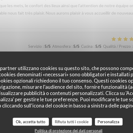
 que les mets, le confort des lieux ainsi que l’attention de notre équipe o
 nous fait très plaisir. Nous aurons plaisir à vous accueillir de nouveau
Servizio
:
5
/5
Atmosfera
:
5
/5
Cucina
:
5
/5
Qualità / Prezzo
:
 les services attentionnés et les plats savoureux.
oi partner utilizzano cookies su questo sito, che possono comp
I cookies denominati «necessari» sono obbligatori e installati
 recensione
cookies opzionali richiedono il tuo consenso. Questi cookies o
vis que vous ayez passé un agréable moment à La Closerie des Lilas et qu
vigazione, misurare l'audience del sito, fornire funzionalità (
ar notre équipe ainsi que la qualité de la cuisine. Savoir que cette
sualizzare pubblicità o contenuti personalizzati. Clicca su 'Acc
alizza' per gestire le tue preferenze. Puoi modificare le tue sc
us fait très plaisir. Nous serons heureux de vous accueillir de nouveau à
liccando sull'icona del cookie in basso a sinistra delle pagine
Ok, accetta tutto
Rifiuta tutti i cookie
Personalizza
Politica di protezione dei dati personali
Servizio
:
5
/5
Atmosfera
:
5
/5
Cucina
:
5
/5
Qualità / Prezzo
: