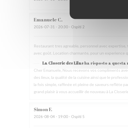
Emanuele
C
2026-07-31
- 20:30 - Ospiti 2
Restaurant tres agreable, personnel avec expertise, 
avec goût. Location charmante, pour un experience qu
La Closerie des Lilas
ha risposto a questa
Cher Emanuele, Nous recevons vos compliments avec 
des lieux, la qualité de la cuisine ainsi que le profes
la fois simple, raffinée et pleine de saveurs reflète 
grand plaisir à vous accueillir de nouveau à La Closeri
Simon
F
2026-08-04
- 19:00 - Ospiti 5