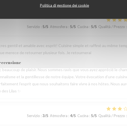
Politica di gestione dei cookie
Servizio
:
5
/5
Atmosfera
:
5
/5
Cucina
:
5
/5
Qualità / Prezzo
:
tres gentil et amable avec esprit! Cuisine simple et raffiné au même tem
e merece de retourner plusieur fois. Je retournerai
 recensione
beaucoup de plaisir. Nous sommes ravis que vous ayez apprécié le cha
sionnalisme et la gentillesse de notre équipe. Votre évocation d’une cuisin
parfaitement l’esprit que nous souhaitons faire vivre à nos hôtes. Nous au
e des Lilas ✨
Servizio
:
3
/5
Atmosfera
:
4
/5
Cucina
:
5
/5
Qualità / Prezzo
: