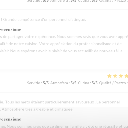
Servizio
:
5
/5
Atmosfera
:
5
/5
Cucina
:
5
/5
Qualità / Prezzo
:
ts ! Grande compétence d'un personnel distingué.
 recensione
mps de partager votre expérience. Nous sommes ravis que vous ayez appré
qualité de notre cuisine. Votre appréciation du professionnalisme et de
aisir. Nous espérons avoir le plaisir de vous accueillir de nouveau à La
Servizio
:
5
/5
Atmosfera
:
5
/5
Cucina
:
5
/5
Qualità / Prezzo
:
erie. Tous les mets étaient particulièrement savoureux . Le personnel
 . Atmosphère très agréable et climatisée
 recensione
e. Nous sommes ravis que ce dîner en famille ait été une réussite et q