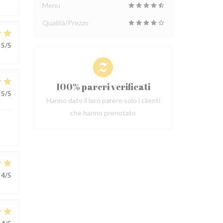
Menu
Qualità/Prezzo
5
/5
100% pareri verificati
5
/5
Hanno dato il loro parere solo i clienti
che hanno prenotato
4
/5