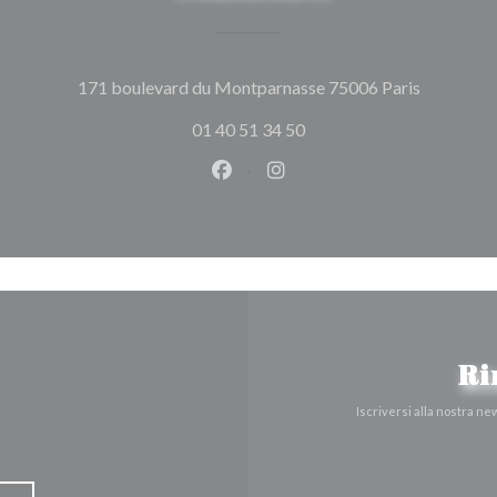
((apre una
171 boulevard du Montparnasse 75006 Paris
01 40 51 34 50
Facebook ((apre una nuova fines
Instagram ((apre una nuov
Ri
Iscriversi alla nostra n