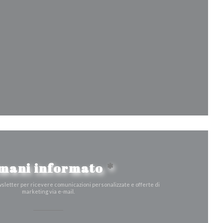
 nuova finestra))
tra))
a finestra))
mani informato
*
ewsletter per ricevere comunicazioni personalizzate e offerte di
marketing via e-mail.