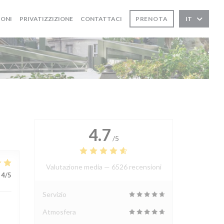
IONI
PRIVATIZZIZIONE
CONTATTACI
PRENOTA
IT
4.7
/5
Valutazione media —
6526 recensioni
4
/5
Servizio
Atmosfera