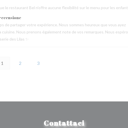
 le restaurant Bel n’offre aucune flexibilité sur le menu pour les enfant
 recensione
emps de partager votre expérience. Nous sommes heureux que vous ayez
de la cuisine. Nous prenons également note de vos remarques. Nous espér
serie des Lilas ✨
1
2
3
Contattaci