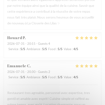
par notre équipe ainsi que la qualité de la cuisine. Savoir que
cette expérience a contribué à la réussite de votre repas
nous fait très plaisir. Nous serons heureux de vous accueillir
de nouveau à La Closerie des Lilas ✨
Howard
P
2026-07-31
- 20:15 - Guests 4
Service
:
5
/5
Ambiance
:
5
/5
Food
:
5
/5
Value
:
4
/5
Emanuele
C
2026-07-31
- 20:30 - Guests 2
Service
:
5
/5
Ambiance
:
5
/5
Food
:
5
/5
Value
:
4
/5
Restaurant tres agreable, personnel avec expertise, tres
gentil et amable avec esprit! Cuisine simple et raffiné au
même temps, avec goût. Location charmante, pour un