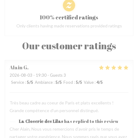
100% certified ratings
Only clients having made reservations provided ratings
Our customer ratings
Alain
G
2026-08-03
- 19:30 - Guests 3
Service
:
5
/5
Ambiance
:
5
/5
Food
:
5
/5
Value
:
4
/5
Très beau cadre au coeur de Paris et plats excellents !
Grande compétence d'un personnel distingué.
La Closerie des Lilas
has replied to this review
Cher Alain, Nous vous remercions d’avoir pris le temps de
partager votre expérience. Nous sommes ravis que vous ayez