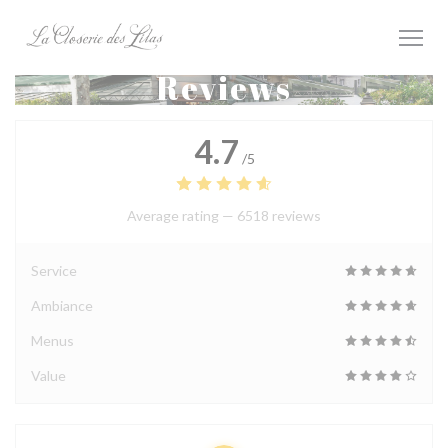
Personalizing your cookie choices
Reviews
4.7
/5
Average rating —
6518 reviews
Service
Ambiance
Menus
Value