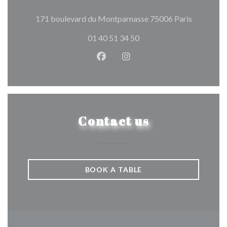
((opens in
171 boulevard du Montparnasse 75006 Paris
01 40 51 34 50
Facebook ((opens in a new wind
Instagram ((opens in a n
Contact us
BOOK A TABLE