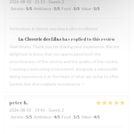
2026-08-03
- 21:15 - Guests 2
Service
:
5
/5
Ambiance
:
5
/5
Food
:
5
/5
Value
:
5
/5
Attenzione al cliente massima e cibo eccellente
La Closerie des Lilas
has replied to this review
Dear Bruno, Thank you for sharing your experience. We are
delighted to know that you appreciated both the
attentiveness of the service and the quality of the cuisine.
Creating a welcoming environment alongside a memorable
dining experience is at the heart of what we strive to offer.
Saremo lieti di accoglierla nuovamente ✨
peter
K
2026-08-03
- 19:45 - Guests 2
Service
:
5
/5
Ambiance
:
4
/5
Food
:
5
/5
Value
:
4
/5