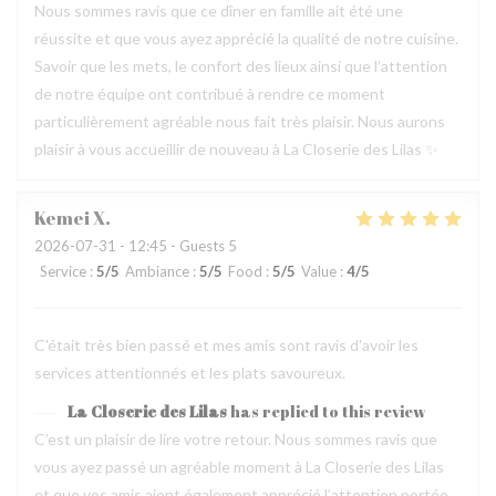
Nous sommes ravis que ce dîner en famille ait été une
réussite et que vous ayez apprécié la qualité de notre cuisine.
Savoir que les mets, le confort des lieux ainsi que l’attention
de notre équipe ont contribué à rendre ce moment
particulièrement agréable nous fait très plaisir. Nous aurons
plaisir à vous accueillir de nouveau à La Closerie des Lilas ✨
Kemei
X
2026-07-31
- 12:45 - Guests 5
Service
:
5
/5
Ambiance
:
5
/5
Food
:
5
/5
Value
:
4
/5
C'était très bien passé et mes amis sont ravis d'avoir les
services attentionnés et les plats savoureux.
La Closerie des Lilas
has replied to this review
C’est un plaisir de lire votre retour. Nous sommes ravis que
vous ayez passé un agréable moment à La Closerie des Lilas
et que vos amis aient également apprécié l’attention portée