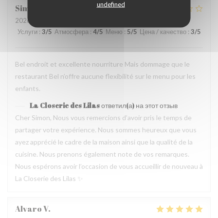
undefined
Simon
F
2026-08-04
- 19:00 - гости 5
Услуги
:
3
/5
Атмосфера
:
4
/5
Меню
:
5
/5
Цена / качество
:
3
/5
Bel endroit et excellente nourriture Mais dommage que le
restaurant Bel n’offre aucune flexibilité sur le menu pour les
enfants.
La Closerie des Lilas
ответил(а) на этот отзыв
Cher Simon, Nous vous remercions d’avoir pris le temps de
partager votre expérience. Nous sommes heureux que vous
ayez apprécié le cadre de la maison ainsi que la qualité de la
cuisine. Nous prenons également note de vos remarques.
Nous espérons avoir l’occasion de vous accueillir de nouveau à
La Closerie des Lilas ✨
Alvaro
V