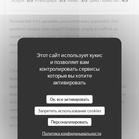
Услуги
:
5
/5
Атмосфера
:
5
/5
Меню
:
5
/5
Цена / качество
:
4
/5
Restaurant tres agreable, personnel avec expertise, tres
gentil et amable avec esprit! Cuisine simple et raffiné au
même temps, avec goût. Location charmante, pour un
experience que merece de retourner plusieur fois. Je
retournerai
Этот сайт использует кукис
и позволяет вам
La Closerie des Lilas
ответил(а) на этот отзыв
контролировать сервисы
Cher Emanuele, Nous recevons vos compliments avec
которые вы хотите
beaucoup de plaisir. Nous sommes ravis que vous ayez
активировать
apprécié le charme des lieux, la qualité de la cuisine ainsi que
le professionnalisme et la gentillesse de notre équipe. Votre
Ок, все активировать
évocation d’une cuisine à la fois simple, raffinée et pleine de
saveurs reflète parfaitement l’esprit que nous souhaitons
Запретить использование cookies
faire vivre à nos hôtes. Nous aurons grand plaisir à vous
Персонализировать
accueillir de nouveau à La Closerie des Lilas ✨
Политика конфиденциальности