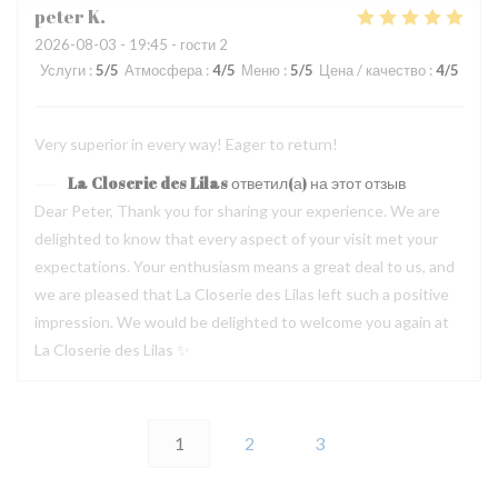
peter
K
2026-08-03
- 19:45 - гости 2
Услуги
:
5
/5
Атмосфера
:
4
/5
Меню
:
5
/5
Цена / качество
:
4
/5
Very superior in every way! Eager to return!
La Closerie des Lilas
ответил(а) на этот отзыв
Dear Peter, Thank you for sharing your experience. We are
delighted to know that every aspect of your visit met your
expectations. Your enthusiasm means a great deal to us, and
we are pleased that La Closerie des Lilas left such a positive
impression. We would be delighted to welcome you again at
La Closerie des Lilas ✨
1
2
3