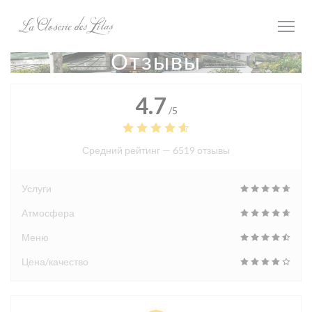
Панель управления cookies
Отзывы
4.7
/5
Средний рейтинг —
6519 отзывы
Услуги
Атмосфера
Меню
Цена/качество