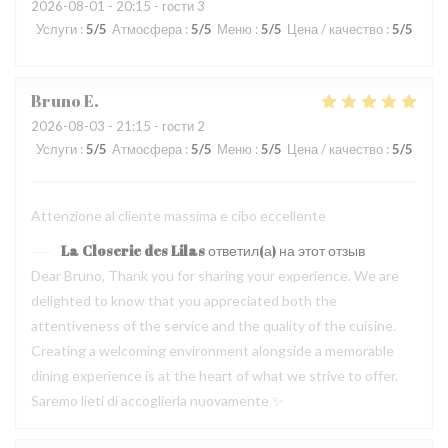
2026-08-01
- 20:15 - гости 3
Услуги
:
5
/5
Атмосфера
:
5
/5
Меню
:
5
/5
Цена / качество
:
5
/5
Bruno
E
2026-08-03
- 21:15 - гости 2
Услуги
:
5
/5
Атмосфера
:
5
/5
Меню
:
5
/5
Цена / качество
:
5
/5
Attenzione al cliente massima e cibo eccellente
La Closerie des Lilas
ответил(а) на этот отзыв
Dear Bruno, Thank you for sharing your experience. We are
delighted to know that you appreciated both the
attentiveness of the service and the quality of the cuisine.
Creating a welcoming environment alongside a memorable
dining experience is at the heart of what we strive to offer.
Saremo lieti di accoglierla nuovamente ✨