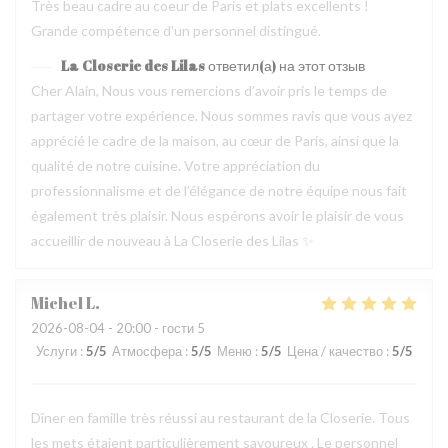
Très beau cadre au coeur de Paris et plats excellents !
Grande compétence d'un personnel distingué.
La Closerie des Lilas
ответил(а) на этот отзыв
Cher Alain, Nous vous remercions d’avoir pris le temps de
partager votre expérience. Nous sommes ravis que vous ayez
apprécié le cadre de la maison, au cœur de Paris, ainsi que la
qualité de notre cuisine. Votre appréciation du
professionnalisme et de l’élégance de notre équipe nous fait
également très plaisir. Nous espérons avoir le plaisir de vous
accueillir de nouveau à La Closerie des Lilas ✨
Michel
L
2026-08-04
- 20:00 - гости 5
Услуги
:
5
/5
Атмосфера
:
5
/5
Меню
:
5
/5
Цена / качество
:
5
/5
Dîner en famille très réussi au restaurant de la Closerie. Tous
les mets étaient particulièrement savoureux . Le personnel