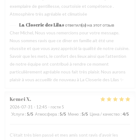
exemplaire de gentillesse, courtoisie et compétence .
Atmosphère très agréable et climatisée
La Closerie des Lilas
ответил(а) на этот отзыв
Cher Michel, Nous vous remercions pour votre message.
Nous sommes ravis que ce dîner en famille ait été une
réussite et que vous ayez apprécié la qualité de notre cuisine.
Savoir que les mets, le confort des lieux ainsi que l’attention
de notre équipe ont contribué à rendre ce moment
particulièrement agréable nous fait très plaisir. Nous aurons
plaisir à vous accueillir de nouveau à La Closerie des Lilas ✨
Kemei
X
2026-07-31
- 12:45 - гости 5
Услуги
:
5
/5
Атмосфера
:
5
/5
Меню
:
5
/5
Цена / качество
:
4
/5
C'était très bien passé et mes amis sont ravis d'avoir les