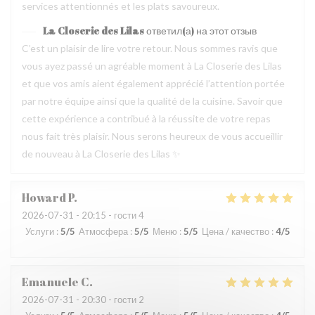
services attentionnés et les plats savoureux.
La Closerie des Lilas
ответил(а) на этот отзыв
C’est un plaisir de lire votre retour. Nous sommes ravis que
vous ayez passé un agréable moment à La Closerie des Lilas
et que vos amis aient également apprécié l’attention portée
par notre équipe ainsi que la qualité de la cuisine. Savoir que
cette expérience a contribué à la réussite de votre repas
nous fait très plaisir. Nous serons heureux de vous accueillir
de nouveau à La Closerie des Lilas ✨
Howard
P
2026-07-31
- 20:15 - гости 4
Услуги
:
5
/5
Атмосфера
:
5
/5
Меню
:
5
/5
Цена / качество
:
4
/5
Emanuele
C
2026-07-31
- 20:30 - гости 2