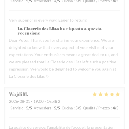
Servizio
:
5
/5
Atmosfera
:
4
/5
Cucina
:
5
/5
Qualità / Prezzo
:
4
/5
Very superior in every way! Eager to return!
La Closerie des Lilas
ha risposto a questa
recensione
Dear Peter, Thank you for sharing your experience. We are
delighted to know that every aspect of your visit met your
expectations. Your enthusiasm means a great deal to us, and
we are pleased that La Closerie des Lilas left such a positive
impression. We would be delighted to welcome you again at
La Closerie des Lilas ✨
Wajdi
M
2026-08-01
- 19:00 - Ospiti 2
Servizio
:
5
/5
Atmosfera
:
5
/5
Cucina
:
5
/5
Qualità / Prezzo
:
4
/5
La qualité du service, l’amabilité de l’accueil, la présentation