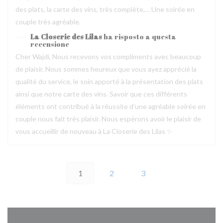
des plats, la carte des vins, très complète,… Une soirée en
couple très agréable.
La Closerie des Lilas
ha risposto a questa
recensione
Cher Wajdi, Nous recevons vos compliments avec beaucoup
de plaisir. Nous sommes heureux que vous ayez apprécié la
qualité du service, le soin apporté à la présentation des plats
ainsi que notre carte des vins. Savoir que ces différents
éléments ont contribué à la réussite d’une agréable soirée en
couple nous fait très plaisir. Nous espérons avoir le plaisir de
vous accueillir de nouveau à La Closerie des Lilas ✨
1
2
3