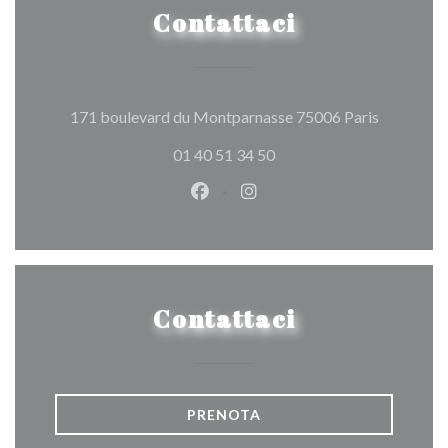
Contattaci
((apre una
171 boulevard du Montparnasse 75006 Paris
01 40 51 34 50
Facebook ((apre una nuova fines
Instagram ((apre una nuov
Contattaci
PRENOTA