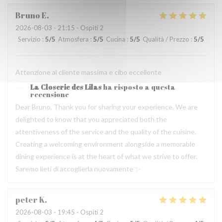
Bruno
E
2026-08-03
- 21:15 - Ospiti 2
Servizio
:
5
/5
Atmosfera
:
5
/5
Cucina
:
5
/5
Qualità / Prezzo
:
5
/5
Attenzione al cliente massima e cibo eccellente
La Closerie des Lilas
ha risposto a questa
recensione
Dear Bruno, Thank you for sharing your experience. We are
delighted to know that you appreciated both the
attentiveness of the service and the quality of the cuisine.
Creating a welcoming environment alongside a memorable
dining experience is at the heart of what we strive to offer.
Saremo lieti di accoglierla nuovamente ✨
peter
K
2026-08-03
- 19:45 - Ospiti 2