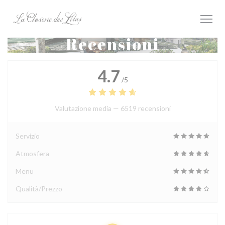
Personalizzazione delle tue scelte sui cookie
Recensioni
4.7
/5
Valutazione media —
6519 recensioni
Servizio
Atmosfera
Menu
Qualità/Prezzo