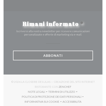
Rimani informato
*
Iscriversi alla nostra newsletter per ricevere comunicazioni
personalizzate e offerte di marketing via e-mail.
ABBONATI
© 2026 LA CLOSERIE DES LILAS — CREAZIONE DEL SITO INTERNET
((APRE UNA NUOVA FINES
RISTORANTE CON
ZENCHEF
NOTE LEGALI
TERMINI DI UTILIZZO
((APRE UNA NUOVA FINESTRA))
((APRE UNA NUOVA FINESTRA))
POLITICA DI PROTEZIONE DEI DATI PERSONALI
((APRE UNA NUOVA FINESTRA))
INFORMATIVA SUI COOKIE
ACCESSIBILITA
((APRE UNA NUOVA FINESTRA))
((APRE UNA NUOVA FINES