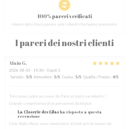
100% pareri verificati
Hanno dato il loro parere solo i clienti che hanno prenotato
I pareri dei nostri clienti
Alain
G
2026-08-03
- 19:30 - Ospiti 3
Servizio
:
5
/5
Atmosfera
:
5
/5
Cucina
:
5
/5
Qualità / Prezzo
:
4
/5
Très beau cadre au coeur de Paris et plats excellents !
Grande compétence d'un personnel distingué.
La Closerie des Lilas
ha risposto a questa
recensione
Cher Alain, Nous vous remercions d’avoir pris le temps de