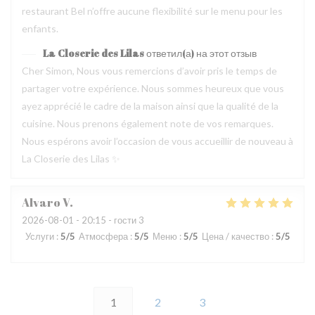
restaurant Bel n’offre aucune flexibilité sur le menu pour les
enfants.
La Closerie des Lilas
ответил(а) на этот отзыв
Cher Simon, Nous vous remercions d’avoir pris le temps de
partager votre expérience. Nous sommes heureux que vous
ayez apprécié le cadre de la maison ainsi que la qualité de la
cuisine. Nous prenons également note de vos remarques.
Nous espérons avoir l’occasion de vous accueillir de nouveau à
La Closerie des Lilas ✨
Alvaro
V
2026-08-01
- 20:15 - гости 3
Услуги
:
5
/5
Атмосфера
:
5
/5
Меню
:
5
/5
Цена / качество
:
5
/5
1
2
3