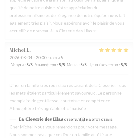
qualité de notre cuisine. Votre appréciation du
professionnalisme et de l’élégance de notre équipe nous fait
également très plaisir. Nous espérons avoir le plaisir de vous
accueillir de nouveau à La Closerie des Lilas ✨
Michel
L
2026-08-04
- 20:00 - гости 5
Услуги
:
5
/5
Атмосфера
:
5
/5
Меню
:
5
/5
Цена / качество
:
5
/5
Dîner en famille très réussi au restaurant de la Closerie. Tous
les mets étaient particulièrement savoureux . Le personnel
exemplaire de gentillesse, courtoisie et compétence .
Atmosphère très agréable et climatisée
La Closerie des Lilas
ответил(а) на этот отзыв
Cher Michel, Nous vous remercions pour votre message.
Nous sommes ravis que ce dîner en famille ait été une