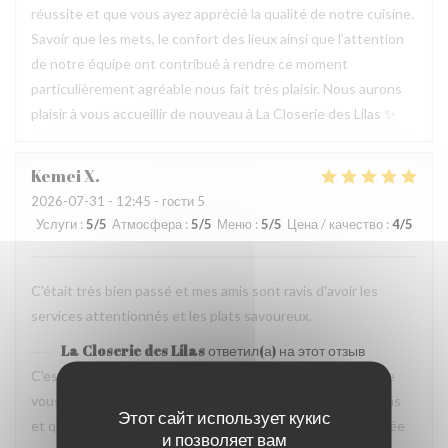
réussite et que vous ayez apprécié la qualité de notre cuisine.
Savoir que les mets, le confort des lieux ainsi que l’attention
de notre équipe ont contribué à rendre ce moment
particulièrement agréable nous fait très plaisir. Nous aurons
plaisir à vous accueillir de nouveau à La Closerie des Lilas ✨
Kemei
X
2026-07-31
- 12:45 - гости 5
Услуги
:
5
/5
Атмосфера
:
5
/5
Меню
:
5
/5
Цена / качество
:
4
/5
C'était très bien passé et mes amis sont ravis d'avoir les
services attentionnés et les plats savoureux.
La Closerie des Lilas
ответил(а) на этот отзыв
C’est un plaisir de lire votre retour. Nous sommes ravis que
vous ayez passé un agréable moment à La Closerie des Lilas
Этот сайт использует кукис
et que vos amis aient également apprécié l’attention portée
и позволяет вам