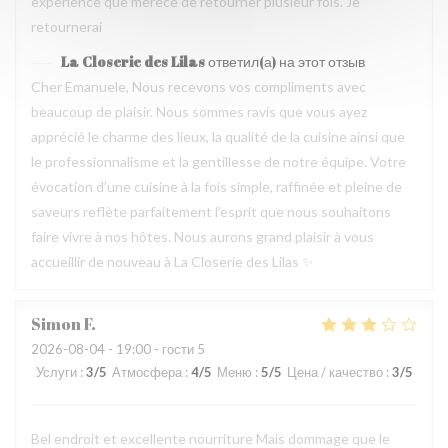
experience que merece de retourner plusieur fois. Je
retournerai
La Closerie des Lilas
ответил(а) на этот отзыв
Cher Emanuele, Nous recevons vos compliments avec
beaucoup de plaisir. Nous sommes ravis que vous ayez
apprécié le charme des lieux, la qualité de la cuisine ainsi que
le professionnalisme et la gentillesse de notre équipe. Votre
évocation d’une cuisine à la fois simple, raffinée et pleine de
saveurs reflète parfaitement l’esprit que nous souhaitons
faire vivre à nos hôtes. Nous aurons grand plaisir à vous
accueillir de nouveau à La Closerie des Lilas ✨
Simon
F
2026-08-04
- 19:00 - гости 5
Услуги
:
3
/5
Атмосфера
:
4
/5
Меню
:
5
/5
Цена / качество
:
3
/5
Bel endroit et excellente nourriture Mais dommage que le