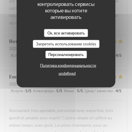
par notre équipe ainsi que la qualité de la cuisine. Savoir que
контролировать сервисы
cette expérience a contribué à la réussite de votre repas
которые вы хотите
nous fait très plaisir. Nous serons heureux de vous accueillir
активировать
de nouveau à La Closerie des Lilas ✨
Ок, все активировать
Howard
P
Запретить использование cookies
2026-07-31
- 20:15 - гости 4
Персонализировать
Услуги
:
5
/5
Атмосфера
:
5
/5
Меню
:
5
/5
Цена / качество
:
4
/5
Политика конфиденциальности
undefined
Emanuele
C
2026-07-31
- 20:30 - гости 2
Услуги
:
5
/5
Атмосфера
:
5
/5
Меню
:
5
/5
Цена / качество
:
4
/5
Restaurant tres agreable, personnel avec expertise, tres
gentil et amable avec esprit! Cuisine simple et raffiné au
même temps, avec goût. Location charmante, pour un