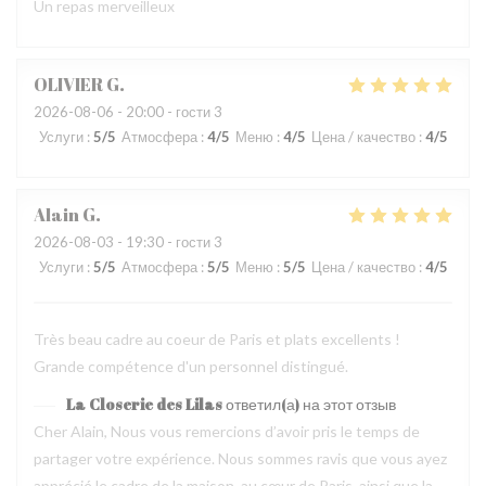
Un repas merveilleux
OLIVIER
G
2026-08-06
- 20:00 - гости 3
Услуги
:
5
/5
Атмосфера
:
4
/5
Меню
:
4
/5
Цена / качество
:
4
/5
Alain
G
2026-08-03
- 19:30 - гости 3
Услуги
:
5
/5
Атмосфера
:
5
/5
Меню
:
5
/5
Цена / качество
:
4
/5
Très beau cadre au coeur de Paris et plats excellents !
Grande compétence d'un personnel distingué.
La Closerie des Lilas
ответил(а) на этот отзыв
Cher Alain, Nous vous remercions d’avoir pris le temps de
partager votre expérience. Nous sommes ravis que vous ayez
apprécié le cadre de la maison, au cœur de Paris, ainsi que la