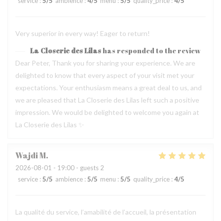
service
:
5
/5
ambience
:
4
/5
menu
:
5
/5
quality_price
:
4
/5
Very superior in every way! Eager to return!
La Closerie des Lilas
has responded to the review
Dear Peter, Thank you for sharing your experience. We are
delighted to know that every aspect of your visit met your
expectations. Your enthusiasm means a great deal to us, and
we are pleased that La Closerie des Lilas left such a positive
impression. We would be delighted to welcome you again at
La Closerie des Lilas ✨
Wajdi
M
2026-08-01
- 19:00 - guests 2
service
:
5
/5
ambience
:
5
/5
menu
:
5
/5
quality_price
:
4
/5
La qualité du service, l’amabilité de l’accueil, la présentation