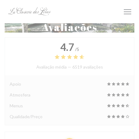
Painel de Gerenciamento de Cookies
Avaliações
4.7
/5
Avaliação média —
6519 avaliações
Apoio
Atmosfera
Menus
Qualidade/Preço