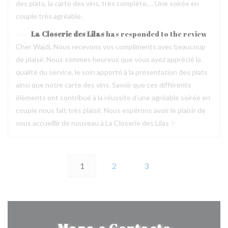
des plats, la carte des vins, très complète,… Une soirée en
couple très agréable.
La Closerie des Lilas
has responded to the review
Cher Wajdi, Nous recevons vos compliments avec beaucoup
de plaisir. Nous sommes heureux que vous ayez apprécié la
qualité du service, le soin apporté à la présentation des plats
ainsi que notre carte des vins. Savoir que ces différents
éléments ont contribué à la réussite d’une agréable soirée en
couple nous fait très plaisir. Nous espérons avoir le plaisir de
vous accueillir de nouveau à La Closerie des Lilas ✨
1
2
3