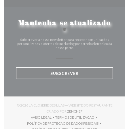
Mantenha-se atualizado
*
Subscrever a nossa newsletter para receber comunicações
personalizadas e ofertas de marketing por correio eletrónico da
nossa parte.
SUBSCREVER
© 2026 LA CLOSERIE DES LILAS — WEBSITE DO RESTAURANTE
((ABRE NUMA NOVA JANELA)
CRIADO POR
ZENCHEF
AVISO LEGAL
TERMOS DE UTILIZAÇÃO
((ABRE NUMA NOVA JANELA))
((ABRE NUMA NOVA JANELA))
POLÍTICA DE PROTEÇÃO DE DADOS PESSOAIS
((ABRE NUMA NOVA JANELA))