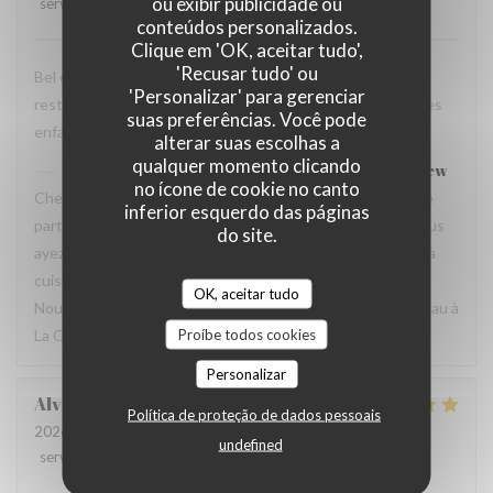
ou exibir publicidade ou
service
:
3
/5
ambience
:
4
/5
menu
:
5
/5
quality_price
:
3
/5
conteúdos personalizados.
Clique em 'OK, aceitar tudo',
'Recusar tudo' ou
Bel endroit et excellente nourriture Mais dommage que le
'Personalizar' para gerenciar
restaurant Bel n’offre aucune flexibilité sur le menu pour les
suas preferências. Você pode
enfants.
alterar suas escolhas a
qualquer momento clicando
La Closerie des Lilas
has responded to the review
no ícone de cookie no canto
Cher Simon, Nous vous remercions d’avoir pris le temps de
inferior esquerdo das páginas
partager votre expérience. Nous sommes heureux que vous
do site.
ayez apprécié le cadre de la maison ainsi que la qualité de la
cuisine. Nous prenons également note de vos remarques.
OK, aceitar tudo
Nous espérons avoir l’occasion de vous accueillir de nouveau à
Proíbe todos cookies
La Closerie des Lilas ✨
Personalizar
Alvaro
V
Política de proteção de dados pessoais
2026-08-01
- 20:15 - guests 3
undefined
service
:
5
/5
ambience
:
5
/5
menu
:
5
/5
quality_price
:
5
/5