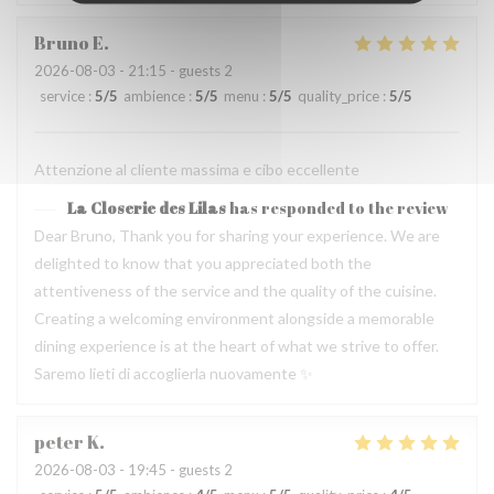
Bruno
E
2026-08-03
- 21:15 - guests 2
service
:
5
/5
ambience
:
5
/5
menu
:
5
/5
quality_price
:
5
/5
Attenzione al cliente massima e cibo eccellente
La Closerie des Lilas
has responded to the review
Dear Bruno, Thank you for sharing your experience. We are
delighted to know that you appreciated both the
attentiveness of the service and the quality of the cuisine.
Creating a welcoming environment alongside a memorable
dining experience is at the heart of what we strive to offer.
Saremo lieti di accoglierla nuovamente ✨
peter
K
2026-08-03
- 19:45 - guests 2