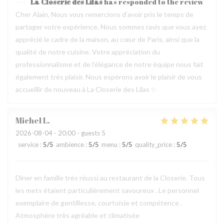
La Closerie des Lilas
has responded to the review
Cher Alain, Nous vous remercions d’avoir pris le temps de
partager votre expérience. Nous sommes ravis que vous ayez
apprécié le cadre de la maison, au cœur de Paris, ainsi que la
qualité de notre cuisine. Votre appréciation du
professionnalisme et de l’élégance de notre équipe nous fait
également très plaisir. Nous espérons avoir le plaisir de vous
accueillir de nouveau à La Closerie des Lilas ✨
Michel
L
2026-08-04
- 20:00 - guests 5
service
:
5
/5
ambience
:
5
/5
menu
:
5
/5
quality_price
:
5
/5
Dîner en famille très réussi au restaurant de la Closerie. Tous
les mets étaient particulièrement savoureux . Le personnel
exemplaire de gentillesse, courtoisie et compétence .
Atmosphère très agréable et climatisée