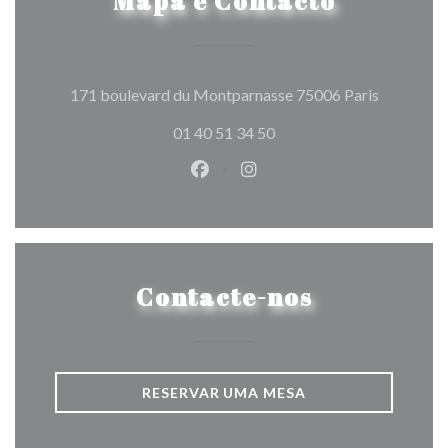
Mapa e Contacto
((abre num
171 boulevard du Montparnasse 75006 Paris
01 40 51 34 50
Facebook ((abre numa nova jane
Instagram ((abre numa nov
Contacte-nos
RESERVAR UMA MESA