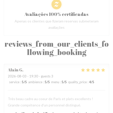
Avaliações 100% certificadas
Apenas os clientes que fizeram reservas submeteram
avaliações
reviews_from_our_clients_fo
llowing_booking
Alain
G
2026-08-03
- 19:30 - guests 3
service
:
5
/5
ambience
:
5
/5
menu
:
5
/5
quality_price
:
4
/5
Très beau cadre au coeur de Paris et plats excellents !
Grande compétence d'un personnel distingué.