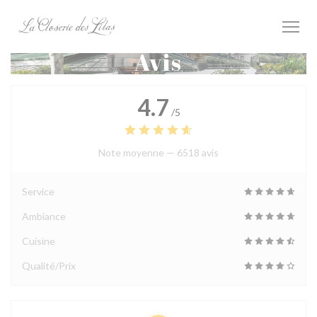
Personnalisation de vos choix en matière de cookies
Avis
4.7
/5
Note moyenne —
6518 avis
Service
Ambiance
Cuisine
Qualité/Prix