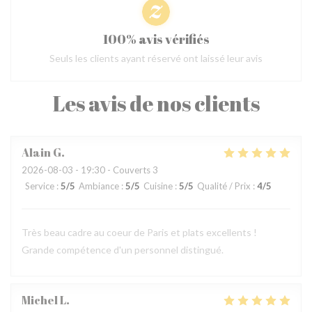
100% avis vérifiés
Seuls les clients ayant réservé ont laissé leur avis
Les avis de nos clients
Alain
G
2026-08-03
- 19:30 - Couverts 3
Service
:
5
/5
Ambiance
:
5
/5
Cuisine
:
5
/5
Qualité / Prix
:
4
/5
Très beau cadre au coeur de Paris et plats excellents !
Grande compétence d'un personnel distingué.
Michel
L