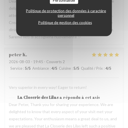
Personnaliser
Dear Bruno, Thank you for sharing your experience. We are
delighted to know that you appreciated both the
Politique de protection des données à caractère
attentiveness of the service and the quality of the cuisine.
personnel
Creating a welcoming environment alongside a memorable
Politique de gestion des cookies
dining experience is at the heart of what we strive to offer.
Saremo lieti di accoglierla nuovamente ✨
peter
K
2026-08-03
- 19:45 - Couverts 2
Service
:
5
/5
Ambiance
:
4
/5
Cuisine
:
5
/5
Qualité / Prix
:
4
/5
Very superior in every way! Eager to return!
La Closerie des Lilas
a répondu à cet avis
Dear Peter, Thank you for sharing your experience. We are
delighted to know that every aspect of your visit met your
expectations. Your enthusiasm means a great deal to us, and
we are pleased that La Closerie des Lilas left such a positive