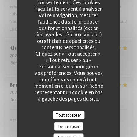
consentement. Ces cookies
ayez apprécié le cadre de la maison ainsi que la qualité de la
facultatifs servent à analyser
cuisine. Nous prenons également note de vos remarques.
votre navigation, mesurer
l'audience du site, proposer
Nous espérons avoir l’occasion de vous accueillir de nouveau à
des fonctionnalités (ex : en
La Closerie des Lilas ✨
lien avec les réseaux sociaux)
ou afficher des publicités ou
contenus personnalisés.
Alvaro
V
Cliquez sur « Tout accepter »,
2026-08-01
- 20:15 - Couverts 3
« Tout refuser » ou «
Service
:
5
/5
Ambiance
:
5
/5
Cuisine
:
5
/5
Qualité / Prix
:
5
/5
Personnaliser » pour gérer
vos préférences. Vous pouvez
modifier vos choix à tout
Bruno
E
moment en cliquant sur l'icône
représentant un cookie en bas
2026-08-03
- 21:15 - Couverts 2
à gauche des pages du site.
Service
:
5
/5
Ambiance
:
5
/5
Cuisine
:
5
/5
Qualité / Prix
:
5
/5
Tout accepter
Attenzione al cliente massima e cibo eccellente
Tout refuser
La Closerie des Lilas
a répondu à cet avis