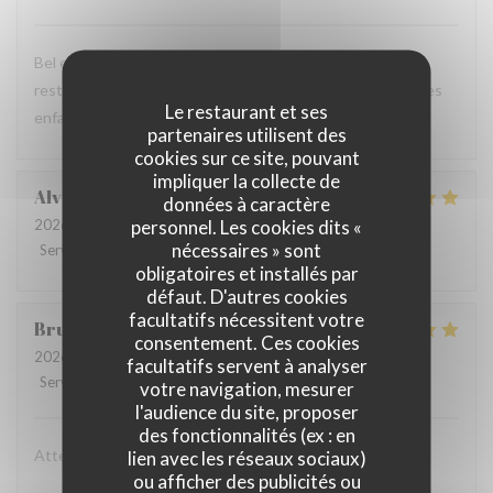
Bel endroit et excellente nourriture Mais dommage que le
restaurant Bel n’offre aucune flexibilité sur le menu pour les
Le restaurant et ses
enfants.
partenaires utilisent des
cookies sur ce site, pouvant
impliquer la collecte de
Alvaro
V
données à caractère
personnel. Les cookies dits «
2026-08-01
- 20:15 - Couverts 3
nécessaires » sont
Service
:
5
/5
Ambiance
:
5
/5
Cuisine
:
5
/5
Qualité / Prix
:
5
/5
obligatoires et installés par
défaut. D'autres cookies
facultatifs nécessitent votre
Bruno
E
consentement. Ces cookies
2026-08-03
- 21:15 - Couverts 2
facultatifs servent à analyser
Service
:
5
/5
Ambiance
:
5
/5
Cuisine
:
5
/5
Qualité / Prix
:
5
/5
votre navigation, mesurer
l'audience du site, proposer
des fonctionnalités (ex : en
Attenzione al cliente massima e cibo eccellente
lien avec les réseaux sociaux)
ou afficher des publicités ou