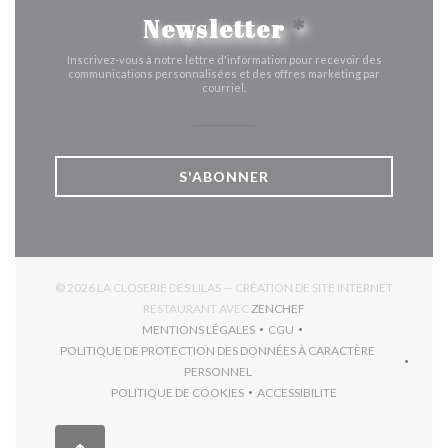
Newsletter
*
Inscrivez-vous à notre lettre d'information pour recevoir des
communications personnalisées et des offres marketing par
courriel.
S'ABONNER
© 2026 LA CLOSERIE DES LILAS — CRÉATION DE SITE INTERNET
((OUVRE UNE NOUVELLE 
RESTAURANT AVEC
ZENCHEF
MENTIONS LÉGALES
CGU
((OUVRE UNE NOUVELLE FENÊTRE))
((OUVRE UNE NOUVELLE FEN
POLITIQUE DE PROTECTION DES DONNÉES À CARACTÈRE
((OUVRE UNE NOUVELLE FENÊTRE))
PERSONNEL
POLITIQUE DE COOKIES
ACCESSIBILITE
((OUVRE UNE NOUVELLE FENÊTRE))
((OUVRE UNE NOUVELLE F