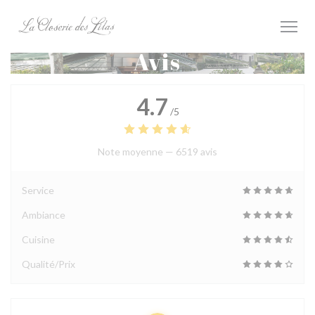
Personnalisation de vos choix en matière de cookies
Avis
4.7
/5
Note moyenne —
6519 avis
Service
Ambiance
Cuisine
Qualité/Prix