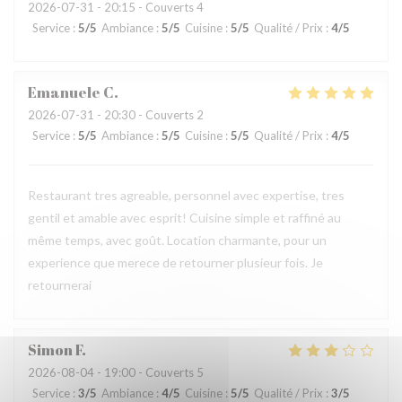
2026-07-31
- 20:15 - Couverts 4
Service
:
5
/5
Ambiance
:
5
/5
Cuisine
:
5
/5
Qualité / Prix
:
4
/5
Emanuele
C
2026-07-31
- 20:30 - Couverts 2
Service
:
5
/5
Ambiance
:
5
/5
Cuisine
:
5
/5
Qualité / Prix
:
4
/5
Restaurant tres agreable, personnel avec expertise, tres
gentil et amable avec esprit! Cuisine simple et raffiné au
même temps, avec goût. Location charmante, pour un
experience que merece de retourner plusieur fois. Je
retournerai
Simon
F
2026-08-04
- 19:00 - Couverts 5
Service
:
3
/5
Ambiance
:
4
/5
Cuisine
:
5
/5
Qualité / Prix
:
3
/5