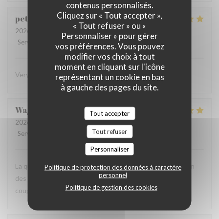
contenus personnalisés.
Cliquez sur « Tout accepter »,
peter
K
« Tout refuser » ou «
2026-08-03
- 19:45 - Couverts 2
Personnaliser » pour gérer
Service
:
5
/5
Ambiance
:
4
/5
Cuisine
:
5
/5
Qualité / Prix
:
4
/5
vos préférences. Vous pouvez
modifier vos choix à tout
moment en cliquant sur l'icône
Very superior in every way! Eager to return!
représentant un cookie en bas
à gauche des pages du site.
Wajdi
M
Tout accepter
2026-08-01
- 19:00 - Couverts 2
Tout refuser
Service
:
5
/5
Ambiance
:
5
/5
Cuisine
:
5
/5
Qualité / Prix
:
4
/5
Personnaliser
La qualité du service, l’amabilité de l’accueil, la présentation
Politique de protection des données à caractère
personnel
des plats, la carte des vins, très complète,… Une soirée en
Politique de gestion des cookies
couple très agréable.