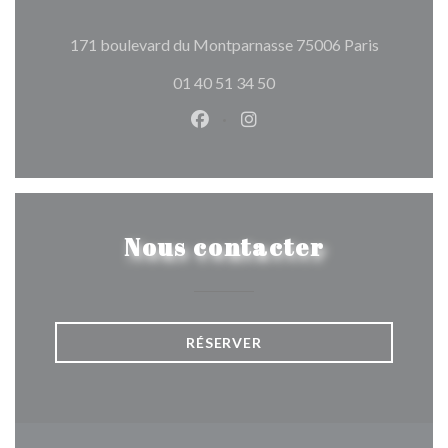
((ouvre un
171 boulevard du Montparnasse 75006 Paris
01 40 51 34 50
Facebook ((ouvre une nouvelle 
Instagram ((ouvre une nou
Nous contacter
RÉSERVER