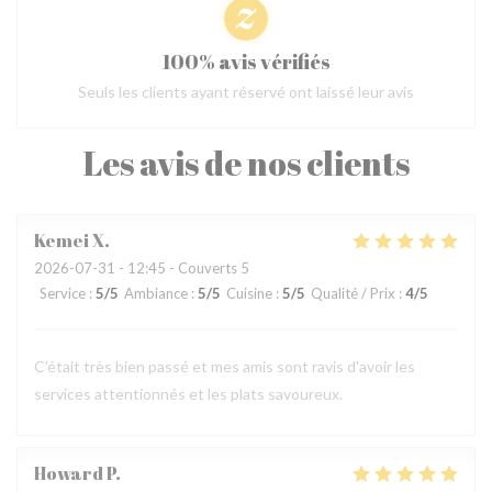
100% avis vérifiés
Seuls les clients ayant réservé ont laissé leur avis
Les avis de nos clients
Kemei
X
2026-07-31
- 12:45 - Couverts 5
Service
:
5
/5
Ambiance
:
5
/5
Cuisine
:
5
/5
Qualité / Prix
:
4
/5
C'était très bien passé et mes amis sont ravis d'avoir les
services attentionnés et les plats savoureux.
Howard
P