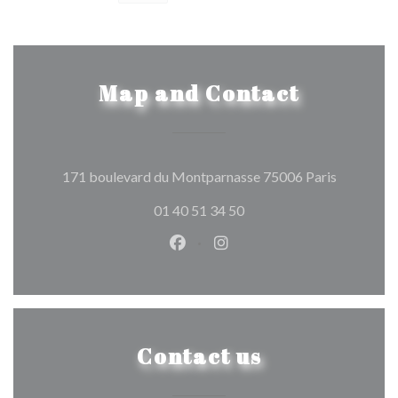
Map and Contact
((opens in
171 boulevard du Montparnasse 75006 Paris
01 40 51 34 50
Facebook ((opens in a new wind
Instagram ((opens in a n
Contact us