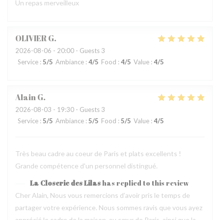
Un repas merveilleux
OLIVIER
G
2026-08-06
- 20:00 - Guests 3
Service
:
5
/5
Ambiance
:
4
/5
Food
:
4
/5
Value
:
4
/5
Alain
G
2026-08-03
- 19:30 - Guests 3
Service
:
5
/5
Ambiance
:
5
/5
Food
:
5
/5
Value
:
4
/5
Très beau cadre au coeur de Paris et plats excellents !
Grande compétence d'un personnel distingué.
La Closerie des Lilas
has replied to this review
Cher Alain, Nous vous remercions d’avoir pris le temps de
partager votre expérience. Nous sommes ravis que vous ayez
apprécié le cadre de la maison, au cœur de Paris, ainsi que la