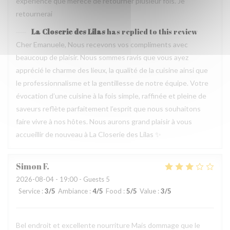
experience que merece de retourner plusieur fois. Je
retournerai
La Closerie des Lilas
has replied to this review
Cher Emanuele, Nous recevons vos compliments avec
beaucoup de plaisir. Nous sommes ravis que vous ayez
apprécié le charme des lieux, la qualité de la cuisine ainsi que
le professionnalisme et la gentillesse de notre équipe. Votre
évocation d’une cuisine à la fois simple, raffinée et pleine de
saveurs reflète parfaitement l’esprit que nous souhaitons
faire vivre à nos hôtes. Nous aurons grand plaisir à vous
accueillir de nouveau à La Closerie des Lilas ✨
Simon
F
2026-08-04
- 19:00 - Guests 5
Service
:
3
/5
Ambiance
:
4
/5
Food
:
5
/5
Value
:
3
/5
Bel endroit et excellente nourriture Mais dommage que le