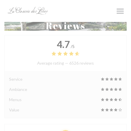
Personalizing your cookie choices
Reviews
4.7
/5
Average rating —
6526 reviews
Service
Ambiance
Menus
Value