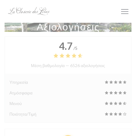
Πίνακας διαχείρισης "Μπισκότων" (Cookies)
Αξιολογήσεις
4.7
/5
Μέση βαθμολογία —
6526 αξιολογήσεις
Υπηρεσία
Ατμόσφαιρα
Μενού
Ποιότητα/Τιμή