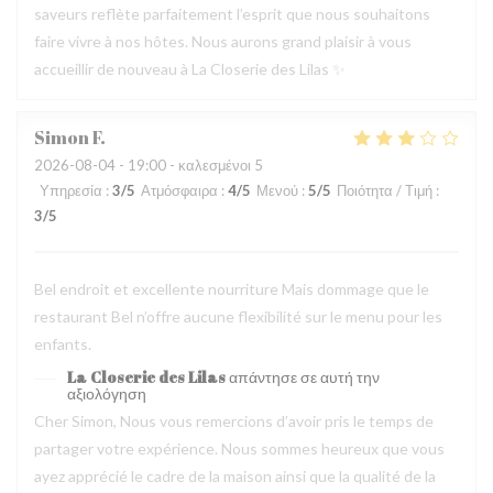
saveurs reflète parfaitement l’esprit que nous souhaitons
faire vivre à nos hôtes. Nous aurons grand plaisir à vous
accueillir de nouveau à La Closerie des Lilas ✨
Simon
F
2026-08-04
- 19:00 - καλεσμένοι 5
Υπηρεσία
:
3
/5
Ατμόσφαιρα
:
4
/5
Μενού
:
5
/5
Ποιότητα / Τιμή
:
3
/5
Bel endroit et excellente nourriture Mais dommage que le
restaurant Bel n’offre aucune flexibilité sur le menu pour les
enfants.
La Closerie des Lilas
απάντησε σε αυτή την
αξιολόγηση
Cher Simon, Nous vous remercions d’avoir pris le temps de
partager votre expérience. Nous sommes heureux que vous
ayez apprécié le cadre de la maison ainsi que la qualité de la