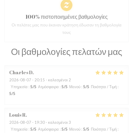
100% πιστοποιημένες βαθμολογίες
Οι πελάτες μας που έκαναν κράτηση έδωσαν τη βαθμολογία
τους
Οι βαθμολογίες πελατών μας
Charles
D
2026-08-07
- 20:15 - καλεσμένοι 2
Υπηρεσία
:
5
/5
Ατμόσφαιρα
:
5
/5
Μενού
:
5
/5
Ποιότητα / Τιμή
:
5
/5
Louis
R
2026-08-07
- 19:30 - καλεσμένοι 3
Υπηρεσία
:
5
/5
Ατμόσφαιρα
:
5
/5
Μενού
:
5
/5
Ποιότητα / Τιμή
: