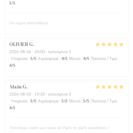
5
/5
Un repas merveilleux
OLIVIER
G
2026-08-06
- 20:00 - καλεσμένοι 3
Υπηρεσία
:
5
/5
Ατμόσφαιρα
:
4
/5
Μενού
:
4
/5
Ποιότητα / Τιμή
:
4
/5
Alain
G
2026-08-03
- 19:30 - καλεσμένοι 3
Υπηρεσία
:
5
/5
Ατμόσφαιρα
:
5
/5
Μενού
:
5
/5
Ποιότητα / Τιμή
:
4
/5
Très beau cadre au coeur de Paris et plats excellents !