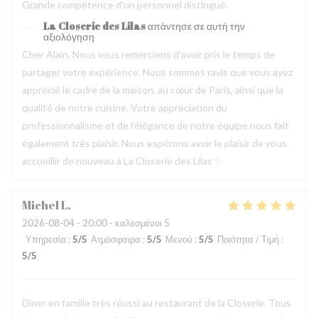
Grande compétence d'un personnel distingué.
La Closerie des Lilas
απάντησε σε αυτή την
αξιολόγηση
Cher Alain, Nous vous remercions d’avoir pris le temps de
partager votre expérience. Nous sommes ravis que vous ayez
apprécié le cadre de la maison, au cœur de Paris, ainsi que la
qualité de notre cuisine. Votre appréciation du
professionnalisme et de l’élégance de notre équipe nous fait
également très plaisir. Nous espérons avoir le plaisir de vous
accueillir de nouveau à La Closerie des Lilas ✨
Michel
L
2026-08-04
- 20:00 - καλεσμένοι 5
Υπηρεσία
:
5
/5
Ατμόσφαιρα
:
5
/5
Μενού
:
5
/5
Ποιότητα / Τιμή
:
5
/5
Dîner en famille très réussi au restaurant de la Closerie. Tous