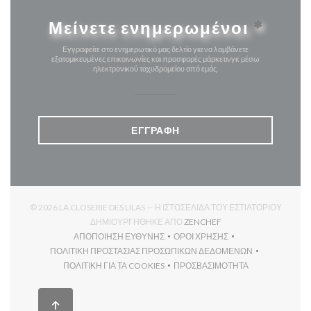
Μείνετε ενημερωμένοι
*
Εγγραφείτε στο ενημερωτικό μας δελτίο για να λαμβάνετε
εξατομικευμένες επικοινωνίες και προσφορές μάρκετινγκ μέσω
ηλεκτρονικού ταχυδρομείου από εμάς.
ΕΓΓΡΑΦΉ
© 2026 LA CLOSERIE DES LILAS — Η ΙΣΤΟΣΕΛΊΔΑ ΤΟΥ ΕΣΤΙΑΤΟΡΊΟΥ
((ΑΝΟΊΓΕΙ ΣΕ ΝΈΟ ΠΑΡ
ΔΗΜΙΟΥΡΓΉΘΗΚΕ ΑΠΌ
ZENCHEF
ΑΠΟΠΟΊΗΣΗ ΕΥΘΎΝΗΣ
ΌΡΟΙ ΧΡΉΣΗΣ
((ΑΝΟΊΓΕΙ ΣΕ ΝΈΟ ΠΑΡΆΘΥΡΟ))
((ΑΝΟΊΓΕΙ ΣΕ ΝΈΟ ΠΑΡΆΘΥ
ΠΟΛΙΤΙΚΉ ΠΡΟΣΤΑΣΊΑΣ ΠΡΟΣΩΠΙΚΏΝ ΔΕΔΟΜΈΝΩΝ
((ΑΝΟΊΓΕΙ ΣΕ ΝΈΟ ΠΑΡΆΘΥΡΟ))
ΠΟΛΙΤΙΚΉ ΓΙΑ ΤΑ COOKIES
ΠΡΟΣΒΑΣΙΜΌΤΗΤΑ
((ΑΝΟΊΓΕΙ ΣΕ ΝΈΟ ΠΑΡΆΘΥΡΟ))
((ΑΝΟΊΓΕΙ ΣΕ ΝΈΟ ΠΑΡΆΘ