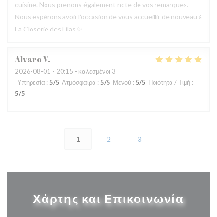
cuisine. Nous prenons également note de vos remarques.
Nous espérons avoir l’occasion de vous accueillir de nouveau à
La Closerie des Lilas ✨
Alvaro
V
2026-08-01
- 20:15 - καλεσμένοι 3
Υπηρεσία
:
5
/5
Ατμόσφαιρα
:
5
/5
Μενού
:
5
/5
Ποιότητα / Τιμή
:
5
/5
1
2
3
Χάρτης και Επικοινωνία