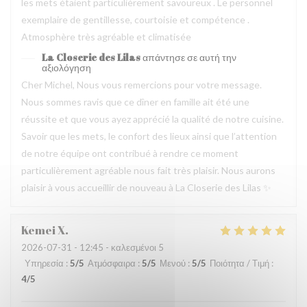
les mets étaient particulièrement savoureux . Le personnel
exemplaire de gentillesse, courtoisie et compétence .
Atmosphère très agréable et climatisée
La Closerie des Lilas
απάντησε σε αυτή την
αξιολόγηση
Cher Michel, Nous vous remercions pour votre message.
Nous sommes ravis que ce dîner en famille ait été une
réussite et que vous ayez apprécié la qualité de notre cuisine.
Savoir que les mets, le confort des lieux ainsi que l’attention
de notre équipe ont contribué à rendre ce moment
particulièrement agréable nous fait très plaisir. Nous aurons
plaisir à vous accueillir de nouveau à La Closerie des Lilas ✨
Kemei
X
2026-07-31
- 12:45 - καλεσμένοι 5
Υπηρεσία
:
5
/5
Ατμόσφαιρα
:
5
/5
Μενού
:
5
/5
Ποιότητα / Τιμή
:
4
/5