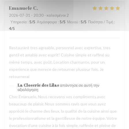
Emanuele
C
2026-07-31
- 20:30 - καλεσμένοι 2
Υπηρεσία
:
5
/5
Ατμόσφαιρα
:
5
/5
Μενού
:
5
/5
Ποιότητα / Τιμή
:
4
/5
Restaurant tres agreable, personnel avec expertise, tres
gentil et amable avec esprit! Cuisine simple et raffiné au
même temps, avec goût. Location charmante, pour un
experience que merece de retourner plusieur fois. Je
retournerai
La Closerie des Lilas
απάντησε σε αυτή την
αξιολόγηση
Cher Emanuele, Nous recevons vos compliments avec
beaucoup de plaisir. Nous sommes ravis que vous ayez
apprécié le charme des lieux, la qualité de la cuisine ainsi que
le professionnalisme et la gentillesse de notre équipe. Votre
évocation d’une cuisine à la fois simple, raffinée et pleine de