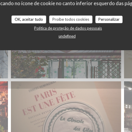
cando no ícone de cookie no canto inferior esquerdo das pági
OK, aceitar tudo
Proíbe todos cookies
Personalizar
Política de proteção de dados pessoais
undefined