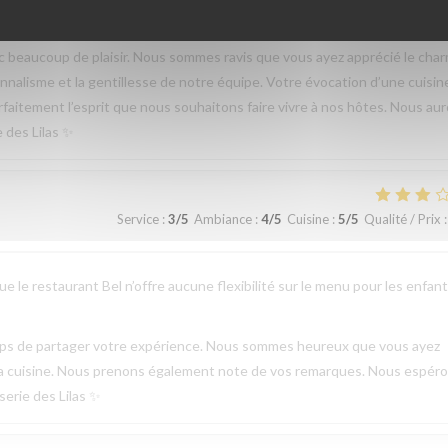
beaucoup de plaisir. Nous sommes ravis que vous ayez apprécié le cha
sionnalisme et la gentillesse de notre équipe. Votre évocation d’une cuisin
parfaitement l’esprit que nous souhaitons faire vivre à nos hôtes. Nous au
e des Lilas ✨
Service
:
3
/5
Ambiance
:
4
/5
Cuisine
:
5
/5
Qualité / Prix
:
 le restaurant Bel n’offre aucune flexibilité sur le menu pour les enfant
emps de partager votre expérience. Nous sommes heureux que vous ayez
de la cuisine. Nous prenons également note de vos remarques. Nous espér
serie des Lilas ✨