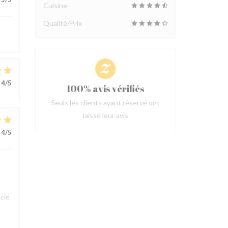
Cuisine
Qualité/Prix
4
/5
100% avis vérifiés
Seuls les clients ayant réservé ont
laissé leur avis
4
/5
cié