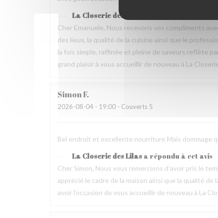
La Closerie des Lilas
a répondu à cet avis
Cher Emanuele, Nous recevons vos compliments avec 
des lieux, la qualité de la cuisine ainsi que le profes
la fois simple, raffinée et pleine de saveurs reflète 
grand plaisir à vous accueillir de nouveau à La Closeri
Simon
F
2026-08-04
- 19:00 - Couverts 5
Bel endroit et excellente nourriture Mais dommage que
La Closerie des Lilas
a répondu à cet avis
Cher Simon, Nous vous remercions d’avoir pris le t
apprécié le cadre de la maison ainsi que la qualité 
avoir l’occasion de vous accueillir de nouveau à La Clo