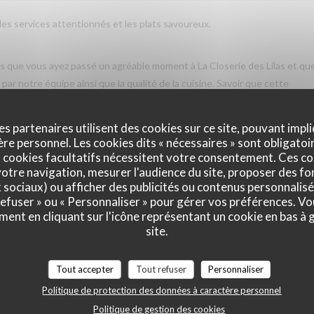
 les services attentionnés et les plats savoureux.
vis que vous ayez passé un agréable moment à La Closerie des Lilas et qu
ar notre équipe ainsi que la qualité de la cuisine. Savoir que cette
us fait très plaisir. Nous serons heureux de vous accueillir de nouveau à
es partenaires utilisent des cookies sur ce site, pouvant impli
e personnel. Les cookies dits « nécessaires » sont obligatoir
 cookies facultatifs nécessitent votre consentement. Ces co
otre navigation, mesurer l'audience du site, proposer des fon
Service
:
5
/5
Ambiance
:
5
/5
Cuisine
:
5
/5
Qualité / Prix
:
x sociaux) ou afficher des publicités ou contenus personnalisé
 refuser » ou « Personnaliser » pour gérer vos préférences. V
ment en cliquant sur l'icône représentant un cookie en bas à
site.
Service
:
5
/5
Ambiance
:
5
/5
Cuisine
:
5
/5
Qualité / Prix
:
Tout accepter
Tout refuser
Personnaliser
Politique de protection des données à caractère personnel
tres gentil et amable avec esprit! Cuisine simple et raffiné au même tem
Politique de gestion des cookies
e merece de retourner plusieur fois. Je retournerai