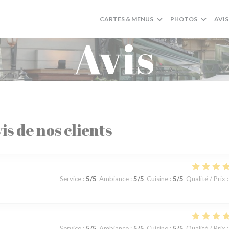
CARTES & MENUS
PHOTOS
AVIS
Avis
is de nos clients
Service
:
5
/5
Ambiance
:
5
/5
Cuisine
:
5
/5
Qualité / Prix
:
Service
:
5
/5
Ambiance
:
5
/5
Cuisine
:
5
/5
Qualité / Prix
: