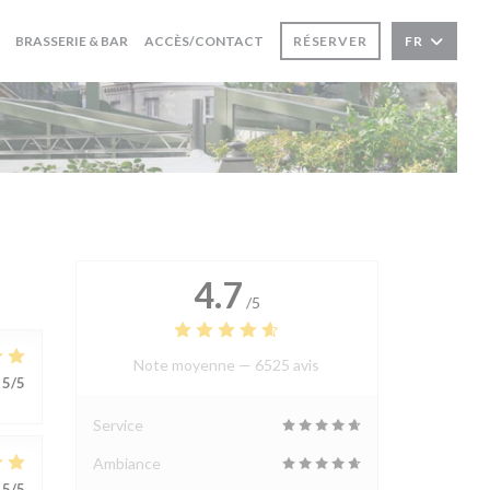
BRASSERIE & BAR
ACCÈS/CONTACT
RÉSERVER
FR
4.7
/5
Note moyenne —
6525 avis
5
/5
Service
Ambiance
5
/5