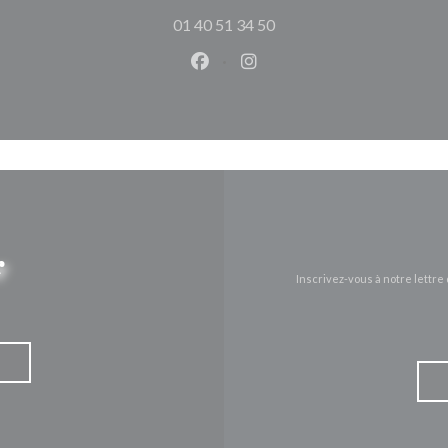
01 40 51 34 50
Facebook ((ouvre une nouvelle 
Instagram ((ouvre une nou
r
Inscrivez-vous à notre lettr