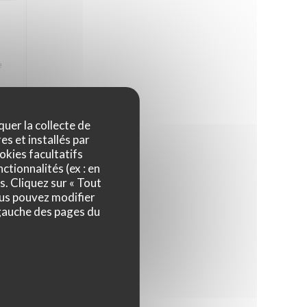
e
 La
quer la collecte de
es et installés par
okies facultatifs
ctionnalités (ex : en
4
/5
s. Cliquez sur « Tout
ous pouvez modifier
 gauche des pages du
4
/5
ps,