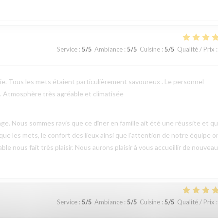
Service
:
5
/5
Ambiance
:
5
/5
Cuisine
:
5
/5
Qualité / Prix
:
erie. Tous les mets étaient particulièrement savoureux . Le personnel
 . Atmosphère très agréable et climatisée
e. Nous sommes ravis que ce dîner en famille ait été une réussite et q
 que les mets, le confort des lieux ainsi que l’attention de notre équipe o
 nous fait très plaisir. Nous aurons plaisir à vous accueillir de nouveau
Service
:
5
/5
Ambiance
:
5
/5
Cuisine
:
5
/5
Qualité / Prix
: