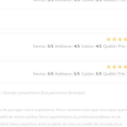
Service
:
5
/5
Ambiance
:
4
/5
Cuisine
:
4
/5
Qualité / Prix
:
Service
:
5
/5
Ambiance
:
5
/5
Cuisine
:
5
/5
Qualité / Prix
:
ts ! Grande compétence d'un personnel distingué.
mps de partager votre expérience. Nous sommes ravis que vous ayez appré
qualité de notre cuisine. Votre appréciation du professionnalisme et de
aisir. Nous espérons avoir le plaisir de vous accueillir de nouveau à La