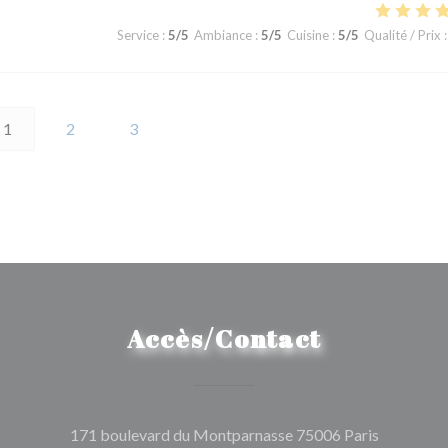
Service
:
5
/5
Ambiance
:
5
/5
Cuisine
:
5
/5
Qualité / Prix
:
1
2
3
Accès/Contact
((ouvre un
171 boulevard du Montparnasse 75006 Paris