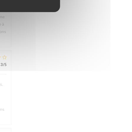
rme
e à
rons
3
/5
s.
ons