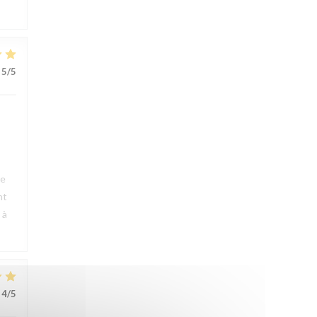
5
/5
ue
nt
 à
4
/5