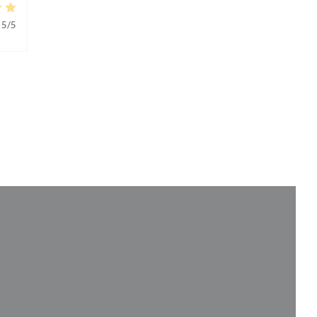
5
/5
e nouvelle fenêtre))