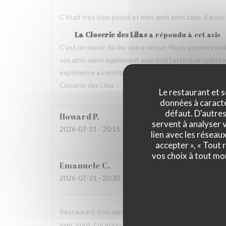
C'était très bien passé et mes amis sont ravis d'avoir
La Closerie des Lilas
a répondu à cet avis
C’est un plaisir de lire votre retour. Nous sommes ra
vos amis aient également apprécié l’attention portée p
expérience a contribué à la réussite de votre repas no
Closerie des Lilas ✨
Le restaurant et s
données à caractèr
défaut. D'autres
Howard
P
servent à analyser v
2026-07-31
- 20:15 - Couverts 4
lien avec les réseau
accepter », « Tout
vos choix à tout mo
Emanuele
C
2026-07-31
- 20:30 - Couverts 2
Restaurant tres agreable, personnel avec expertise, 
avec goût. Location charmante, pour un experience qu