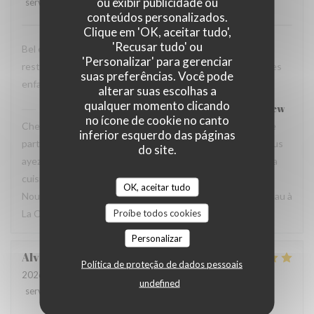
ou exibir publicidade ou
service
:
3
/5
ambience
:
4
/5
menu
:
5
/5
quality_price
:
3
/5
conteúdos personalizados.
Clique em 'OK, aceitar tudo',
'Recusar tudo' ou
Bel endroit et excellente nourriture Mais dommage que le
'Personalizar' para gerenciar
restaurant Bel n’offre aucune flexibilité sur le menu pour les
suas preferências. Você pode
enfants.
alterar suas escolhas a
qualquer momento clicando
La Closerie des Lilas
has responded to the review
no ícone de cookie no canto
Cher Simon, Nous vous remercions d’avoir pris le temps de
inferior esquerdo das páginas
partager votre expérience. Nous sommes heureux que vous
do site.
ayez apprécié le cadre de la maison ainsi que la qualité de la
cuisine. Nous prenons également note de vos remarques.
OK, aceitar tudo
Nous espérons avoir l’occasion de vous accueillir de nouveau à
Proíbe todos cookies
La Closerie des Lilas ✨
Personalizar
Alvaro
V
Política de proteção de dados pessoais
2026-08-01
- 20:15 - guests 3
undefined
service
:
5
/5
ambience
:
5
/5
menu
:
5
/5
quality_price
:
5
/5