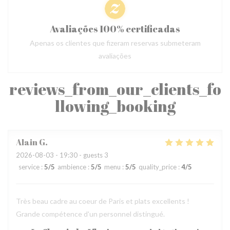
Avaliações 100% certificadas
Apenas os clientes que fizeram reservas submeteram
avaliações
reviews_from_our_clients_fo
llowing_booking
Alain
G
2026-08-03
- 19:30 - guests 3
service
:
5
/5
ambience
:
5
/5
menu
:
5
/5
quality_price
:
4
/5
Très beau cadre au coeur de Paris et plats excellents !
Grande compétence d'un personnel distingué.