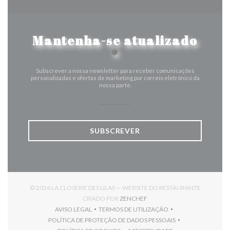
Mantenha-se atualizado
*
Subscrever a nossa newsletter para receber comunicações
personalizadas e ofertas de marketing por correio eletrónico da
nossa parte.
SUBSCREVER
© 2026 LA CLOSERIE DES LILAS — WEBSITE DO RESTAURANTE
((ABRE NUMA NOVA JANELA)
CRIADO POR
ZENCHEF
AVISO LEGAL
TERMOS DE UTILIZAÇÃO
((ABRE NUMA NOVA JANELA))
((ABRE NUMA NOVA JANELA))
POLÍTICA DE PROTEÇÃO DE DADOS PESSOAIS
((ABRE NUMA NOVA JANELA))