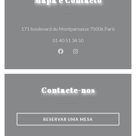
Mapa e Contacto
((abre num
171 boulevard du Montparnasse 75006 Paris
01 40 51 34 50
Facebook ((abre numa nova jane
Instagram ((abre numa nov
Contacte-nos
RESERVAR UMA MESA