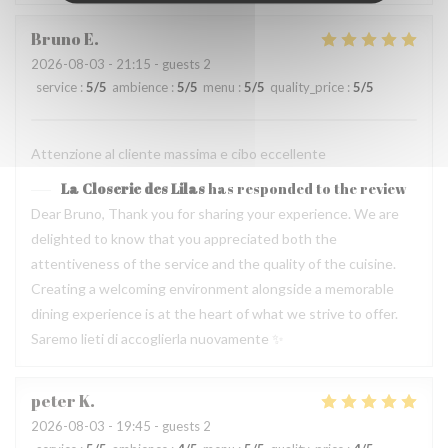
Bruno
E
2026-08-03
- 21:15 - guests 2
service
:
5
/5
ambience
:
5
/5
menu
:
5
/5
quality_price
:
5
/5
Attenzione al cliente massima e cibo eccellente
La Closerie des Lilas
has responded to the review
Dear Bruno, Thank you for sharing your experience. We are
delighted to know that you appreciated both the
attentiveness of the service and the quality of the cuisine.
Creating a welcoming environment alongside a memorable
dining experience is at the heart of what we strive to offer.
Saremo lieti di accoglierla nuovamente ✨
peter
K
2026-08-03
- 19:45 - guests 2