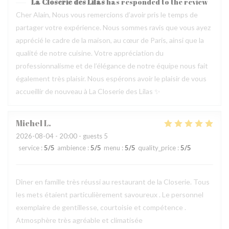
La Closerie des Lilas
has responded to the review
Cher Alain, Nous vous remercions d’avoir pris le temps de
partager votre expérience. Nous sommes ravis que vous ayez
apprécié le cadre de la maison, au cœur de Paris, ainsi que la
qualité de notre cuisine. Votre appréciation du
professionnalisme et de l’élégance de notre équipe nous fait
également très plaisir. Nous espérons avoir le plaisir de vous
accueillir de nouveau à La Closerie des Lilas ✨
Michel
L
2026-08-04
- 20:00 - guests 5
service
:
5
/5
ambience
:
5
/5
menu
:
5
/5
quality_price
:
5
/5
Dîner en famille très réussi au restaurant de la Closerie. Tous
les mets étaient particulièrement savoureux . Le personnel
exemplaire de gentillesse, courtoisie et compétence .
Atmosphère très agréable et climatisée