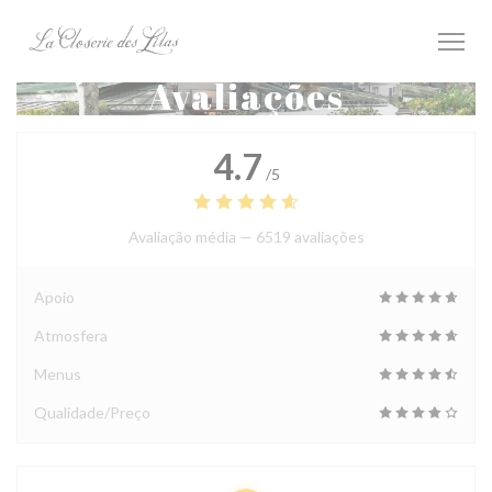
Painel de Gerenciamento de Cookies
Avaliações
4.7
/5
Avaliação média —
6519 avaliações
Apoio
Atmosfera
Menus
Qualidade/Preço