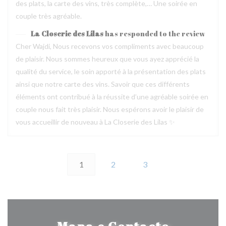
des plats, la carte des vins, très complète,… Une soirée en
couple très agréable.
La Closerie des Lilas
has responded to the review
Cher Wajdi, Nous recevons vos compliments avec beaucoup
de plaisir. Nous sommes heureux que vous ayez apprécié la
qualité du service, le soin apporté à la présentation des plats
ainsi que notre carte des vins. Savoir que ces différents
éléments ont contribué à la réussite d’une agréable soirée en
couple nous fait très plaisir. Nous espérons avoir le plaisir de
vous accueillir de nouveau à La Closerie des Lilas ✨
1
2
3