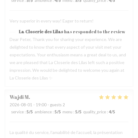
service
:
5
/5
ambience
:
4
/5
menu
:
5
/5
quality_price
:
4
/5
Very superior in every way! Eager to return!
La Closerie des Lilas
has responded to the review
Dear Peter, Thank you for sharing your experience. We are
delighted to know that every aspect of your visit met your
expectations. Your enthusiasm means a great deal to us, and
we are pleased that La Closerie des Lilas left such a positive
impression. We would be delighted to welcome you again at
La Closerie des Lilas ✨
Wajdi
M
2026-08-01
- 19:00 - guests 2
service
:
5
/5
ambience
:
5
/5
menu
:
5
/5
quality_price
:
4
/5
La qualité du service, l’amabilité de l’accueil, la présentation