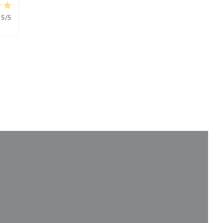
5
/5
 σε νέο παράθυρο))