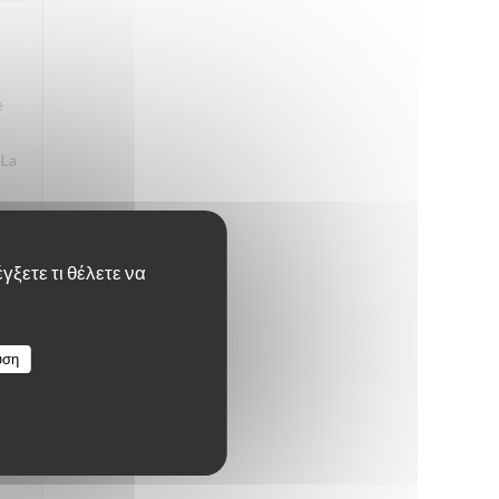
e
 La
γξετε τι θέλετε να
4
/5
υση
4
/5
ps,