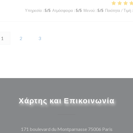
Υπηρεσία
:
5
/5
Ατμόσφαιρα
:
5
/5
Μενού
:
5
/5
Ποιότητα / Τιμή
:
1
2
3
Χάρτης και Επικοινωνία
((ανοίγει
171 boulevard du Montparnasse 75006 Paris