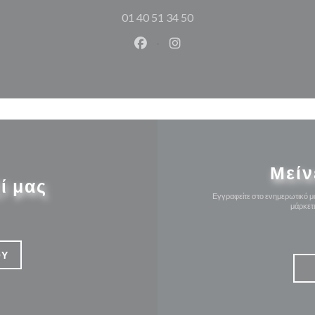
01 40 51 34 50
Facebook ((ανοίγει σε νέο παρά
Instagram ((ανοίγει σε νέ
Μείν
ί μας
Εγγραφείτε στο ενημερωτικό μα
μάρκετ
ΟΎ