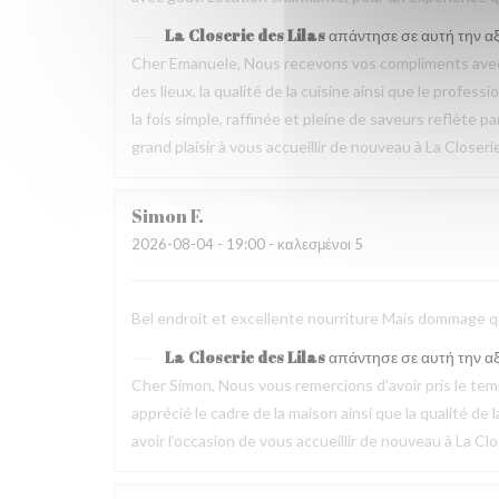
La Closerie des Lilas
απάντησε σε αυτή την α
Cher Emanuele, Nous recevons vos compliments avec 
des lieux, la qualité de la cuisine ainsi que le profes
la fois simple, raffinée et pleine de saveurs reflète 
grand plaisir à vous accueillir de nouveau à La Closeri
Simon
F
2026-08-04
- 19:00 - καλεσμένοι 5
Bel endroit et excellente nourriture Mais dommage que
La Closerie des Lilas
απάντησε σε αυτή την α
Cher Simon, Nous vous remercions d’avoir pris le t
apprécié le cadre de la maison ainsi que la qualité 
avoir l’occasion de vous accueillir de nouveau à La Clo