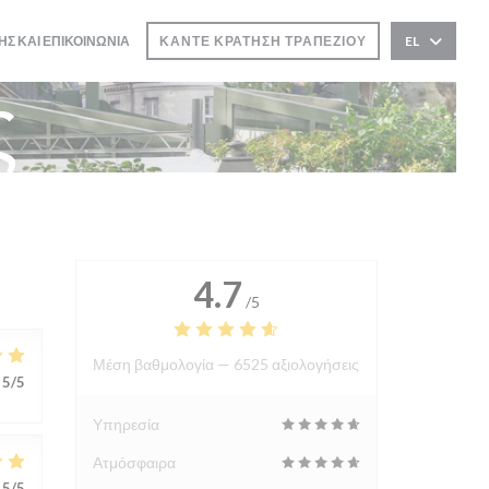
ΗΣ ΚΑΙ ΕΠΙΚΟΙΝΩΝΊΑ
ΚΆΝΤΕ ΚΡΆΤΗΣΗ ΤΡΑΠΕΖΙΟΎ
EL
ς
4.7
/5
Μέση βαθμολογία —
6525 αξιολογήσεις
5
/5
Υπηρεσία
Ατμόσφαιρα
5
/5