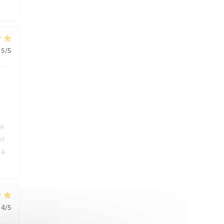
5
/5
ue
nt
 à
4
/5