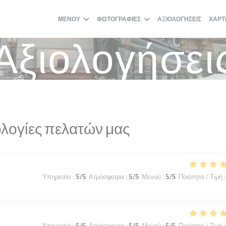
ΜΕΝΟΎ
ΦΩΤΟΓΡΑΦΊΕΣ
ΑΞΙΟΛΟΓΉΣΕΙΣ
ΧΆΡΤ
Αξιολογήσει
λογίες πελατών μας
Υπηρεσία
:
5
/5
Ατμόσφαιρα
:
5
/5
Μενού
:
5
/5
Ποιότητα / Τιμή
:
Υπηρεσία
:
5
/5
Ατμόσφαιρα
:
5
/5
Μενού
:
5
/5
Ποιότητα / Τιμή
: