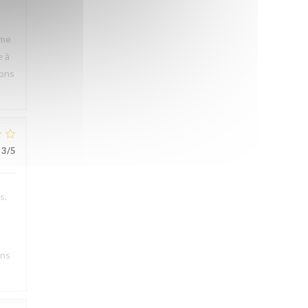
rme
e à
rons
3
/5
s.
ons