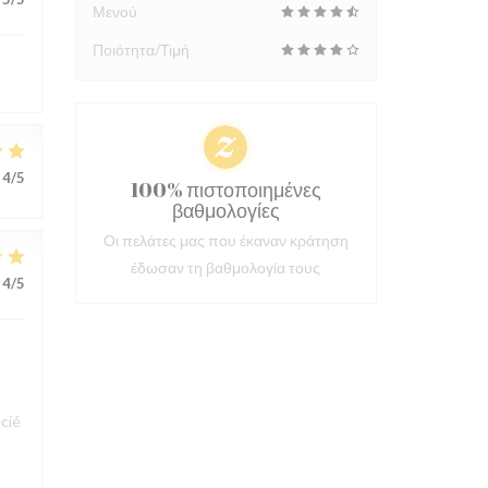
Μενού
Ποιότητα/Τιμή
4
/5
100% πιστοποιημένες
βαθμολογίες
Οι πελάτες μας που έκαναν κράτηση
έδωσαν τη βαθμολογία τους
4
/5
cié