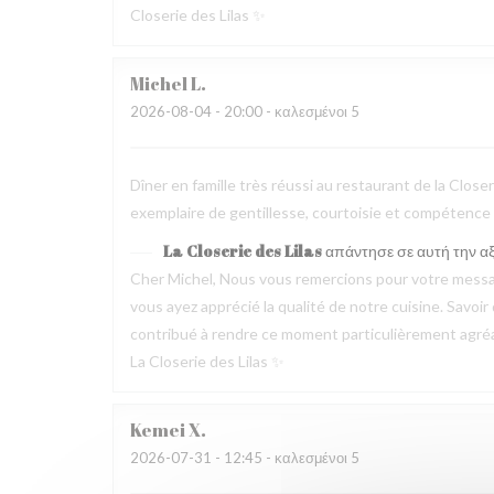
Closerie des Lilas ✨
Michel
L
2026-08-04
- 20:00 - καλεσμένοι 5
Dîner en famille très réussi au restaurant de la Clos
exemplaire de gentillesse, courtoisie et compétence
La Closerie des Lilas
απάντησε σε αυτή την α
Cher Michel, Nous vous remercions pour votre messag
vous ayez apprécié la qualité de notre cuisine. Savoir
contribué à rendre ce moment particulièrement agréable
La Closerie des Lilas ✨
Kemei
X
2026-07-31
- 12:45 - καλεσμένοι 5