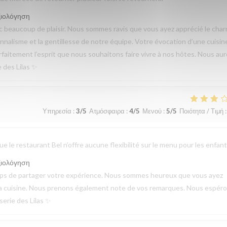
ξιολόγηση
beaucoup de plaisir. Nous sommes ravis que vous ayez apprécié le cha
sionnalisme et la gentillesse de notre équipe. Votre évocation d’une cuisin
parfaitement l’esprit que nous souhaitons faire vivre à nos hôtes. Nous au
e des Lilas ✨
Υπηρεσία
:
3
/5
Ατμόσφαιρα
:
4
/5
Μενού
:
5
/5
Ποιότητα / Τιμή
:
 le restaurant Bel n’offre aucune flexibilité sur le menu pour les enfant
ξιολόγηση
emps de partager votre expérience. Nous sommes heureux que vous ayez
de la cuisine. Nous prenons également note de vos remarques. Nous espér
serie des Lilas ✨