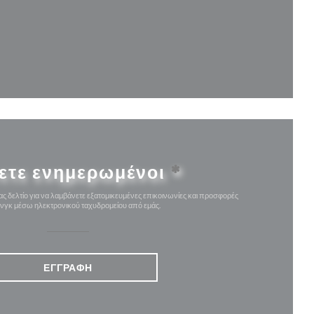
θυρο))
ο παράθυρο))
ετε ενημερωμένοι
*
ς δελτίο για να λαμβάνετε εξατομικευμένες επικοινωνίες και προσφορές
ινγκ μέσω ηλεκτρονικού ταχυδρομείου από εμάς.
ΕΓΓΡΑΦΉ