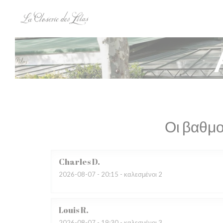
Πίνακας διαχείρισης "Μπισκότων" (Cookies)
Οι βαθμο
Charles
D
2026-08-07
- 20:15 - καλεσμένοι 2
Louis
R
2026-08-07
- 19:30 - καλεσμένοι 3