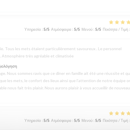
Υπηρεσία
:
5
/5
Ατμόσφαιρα
:
5
/5
Μενού
:
5
/5
Ποιότητα / Τιμή
:
erie. Tous les mets étaient particulièrement savoureux . Le personnel
 . Atmosphère très agréable et climatisée
ξιολόγηση
e. Nous sommes ravis que ce dîner en famille ait été une réussite et q
 que les mets, le confort des lieux ainsi que l’attention de notre équipe o
 nous fait très plaisir. Nous aurons plaisir à vous accueillir de nouveau
Υπηρεσία
:
5
/5
Ατμόσφαιρα
:
5
/5
Μενού
:
5
/5
Ποιότητα / Τιμή
: