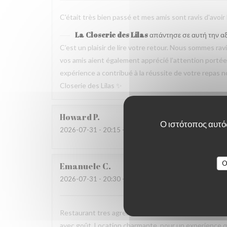
C'était très bien passé et mes amis sont ravis d'avoir
La Closerie des Lilas
απάντησε σε αυτή την α
C’est un plaisir de lire votre retour. Nous sommes ra
vos amis aient également apprécié l’attention portée p
expérience a contribué à la réussite de votre repas no
Closerie des Lilas ✨
Howard
P
Ο ιστότοπος αυτός
2026-07-31
- 20:15 - καλεσμένοι 4
O
Emanuele
C
2026-07-31
- 20:30 - καλεσμένοι 2
Restaurant tres agreable, personnel avec expertise, 
avec goût. Location charmante, pour un experience qu