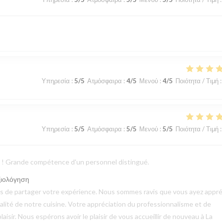
Υπηρεσία
:
5
/5
Ατμόσφαιρα
:
4
/5
Μενού
:
4
/5
Ποιότητα / Τιμή
:
Υπηρεσία
:
5
/5
Ατμόσφαιρα
:
5
/5
Μενού
:
5
/5
Ποιότητα / Τιμή
:
ts ! Grande compétence d'un personnel distingué.
ξιολόγηση
mps de partager votre expérience. Nous sommes ravis que vous ayez appré
qualité de notre cuisine. Votre appréciation du professionnalisme et de
aisir. Nous espérons avoir le plaisir de vous accueillir de nouveau à La