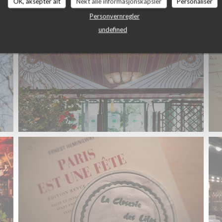
OK, aksepter alt
Nekt alle informasjonskapsler
Personaliser
Personvernregler
undefined