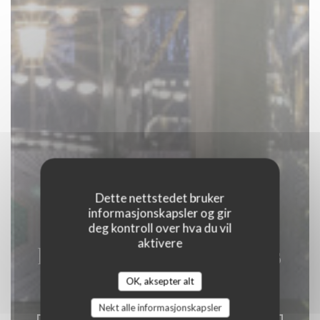
Dette nettstedet bruker
informasjonskapsler og gir
deg kontroll over hva du vil
aktivere
La Closerie des Lilas
OK, aksepter alt
|
PARIS
Nekt alle informasjonskapsler