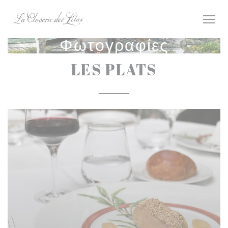
Πίνακας διαχείρισης "Μπισκότων" (Cookies)
Φωτογραφίες
LES PLATS