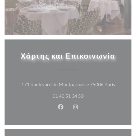
Χάρτης και Επικοινωνία
((ανοίγει
171 boulevard du Montparnasse 75006 Paris
01 40 51 34 50
Facebook ((ανοίγει σε νέο παρά
Instagram ((ανοίγει σε νέ