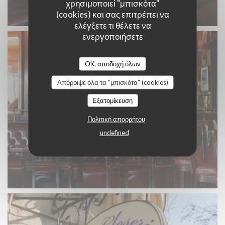
χρησιμοποιεί "μπισκότα"
(cookies) και σας επιτρέπει να
ελέγξετε τι θέλετε να
ενεργοποιήσετε
OK, αποδοχή όλων
Απόρριψε όλα τα "μπισκότα" (cookies)
Εξατομίκευση
Πολιτική απορρήτου
undefined