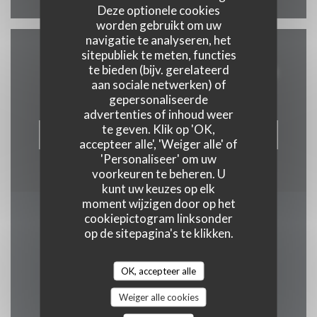
Deze optionele cookies
worden gebruikt om uw
navigatie te analyseren, het
sitepubliek te meten, functies
Neem contact met ons op
te bieden (bijv. gerelateerd
aan sociale netwerken) of
gepersonaliseerde
advertenties of inhoud weer
te geven. Klik op 'OK,
RESERVEER EEN TAFEL
accepteer alle', 'Weiger alle' of
'Personaliseer' om uw
voorkeuren te beheren. U
kunt uw keuzes op elk
moment wijzigen door op het
cookiepictogram linksonder
Word op de hoogte
op de sitepagina's te klikken.
gehouden
*
OK, accepteer alle
Schrijf je in op onze nieuwsbrief om gepersonaliseerde
communicatie en marketingaanbiedingen per e-mail van ons te
ontvangen.
Weiger alle cookies