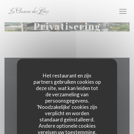
Cookies beheer paneel
Privatisering
Plattegrond en Contact
Het restaurant en zijn
partners gebruiken cookies op
deze site, wat kan leiden tot
de verzameling van
persoonsgegevens.
((opent in
171 boulevard du Montparnasse 75006 Paris
'Noodzakelijke' cookies zijn
verplicht en worden
01 40 51 34 50
standaard geïnstalleerd.
Andere optionele cookies
Facebook ((opent in een nieuw 
Instagram ((opent in een 
vereisen uw toestemming.