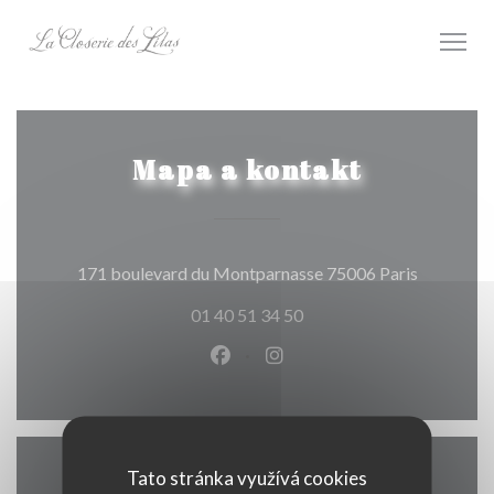
Panel pro správu cookies
Mapa a kontakt
((otevře s
171 boulevard du Montparnasse 75006 Paris
01 40 51 34 50
Facebook ((otevře se v novém o
Instagram ((otevře se v n
Tato stránka využívá cookies