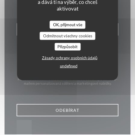
Kontaktujte nás
a dává ti na výběr, co chceš
aktivovat
OK, přijmout vše
REZERVOVAT STŮL
Odmítnout všechny cookies
Přizpůsobit
Zásady ochrany osobních údajů
undefined
Zůstaňte v obraze
*
Přihlaste se k odběru našeho newsletteru a dostávejte od nás e-
mailem personalizovaná sdělení a marketingové nabídky.
ODEBÍRAT