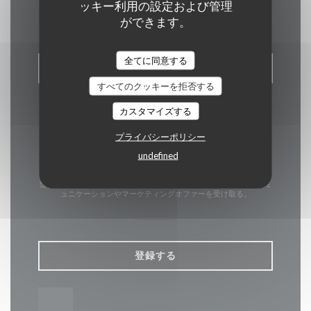
お問い合わせ
ッキー利用の設定および管理
ができます。
全てに同意する
予約
すべてのクッキーを拒否する
カスタマイズする
プライバシーポリシー
undefined
ニュースレター
*
当社のニュースレターを購読し、当社からのEメールによる個別コミ
ュニケーションやマーケティングオファーを受け取る。
登録する