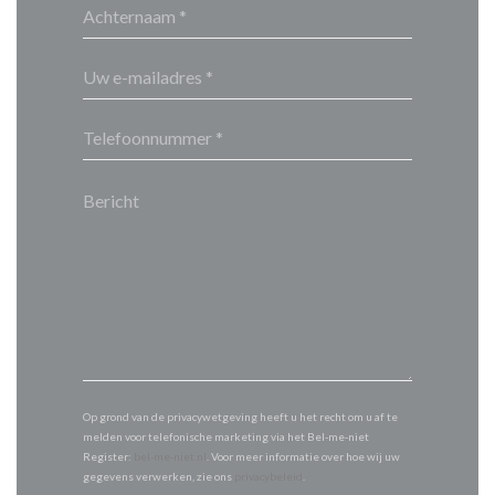
Op grond van de privacywetgeving heeft u het recht om u af te
melden voor telefonische marketing via het Bel-me-niet
Register:
bel-me-niet.nl
. Voor meer informatie over hoe wij uw
gegevens verwerken, zie ons
privacybeleid
.