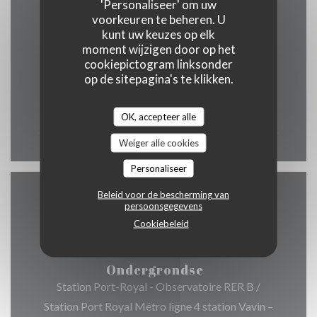
'Personaliseer' om uw
Openingstijden
voorkeuren te beheren. U
kunt uw keuzes op elk
moment wijzigen door op het
cookiepictogram linksonder
op de sitepagina's te klikken.
Maa
-
Zon
12:00 - 00:00
OK, accepteer alle
Weiger alle cookies
Personaliseer
Beleid voor de bescherming van
Toegang
persoonsgegevens
Cookiebeleid
Ondergrondse
Station Port-Royal - Observatoire RER B /
Station Port Royal Métro ligne 4 station Vavin –