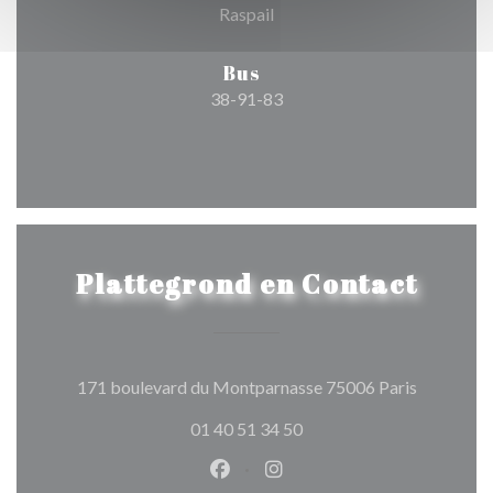
Raspail
Bus
38-91-83
Plattegrond en Contact
((opent in
171 boulevard du Montparnasse 75006 Paris
01 40 51 34 50
Facebook ((opent in een nieuw 
Instagram ((opent in een 