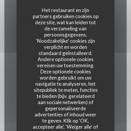
Het restaurant en zijn
Keuken
partners gebruiken cookies op
deze site, wat kan leiden tot
traditioneel, vers product, Traditionele keuken
de verzameling van
persoonsgegevens.
'Noodzakelijke' cookies zijn
Soort bedrijf
verplicht en worden
Gourmet restaurant
standaard geïnstalleerd.
Andere optionele cookies
vereisen uw toestemming.
Diensten
Deze optionele cookies
Veranda, Wifi, Airconditioning, , Geblokkeerde
worden gebruikt om uw
toegang
navigatie te analyseren, het
sitepubliek te meten, functies
te bieden (bijv. gerelateerd
Betaalmethoden
aan sociale netwerken) of
Union Pay, Contant geld, Visa, American Express
gepersonaliseerde
advertenties of inhoud weer
te geven. Klik op 'OK,
accepteer alle', 'Weiger alle' of