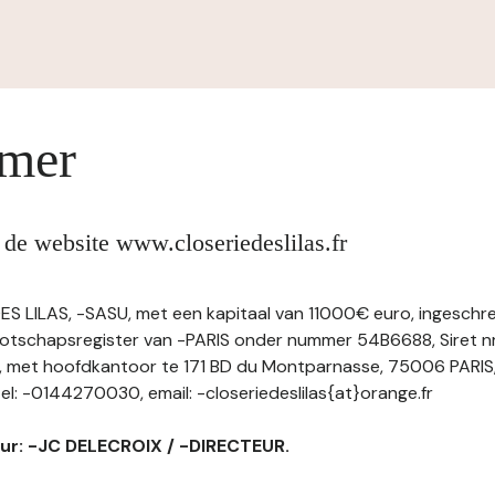
imer
 de website www.closeriedeslilas.fr
S LILAS, -SASU, met een kapitaal van 11000€ euro, ingeschre
otschapsregister van -PARIS onder nummer 54B6688, Siret nr
met hoofdkantoor te 171 BD du Montparnasse, 75006 PARI
: -0144270030, email: -closeriedeslilas{at}orange.fr
eur: -JC DELECROIX / -DIRECTEUR.