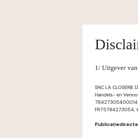
Discla
1/ Uitgever van
SNC LA CLOSERIE DE
Handels- en Venno
78427305400014, 
FR75784273054, tel
Publicatiedirect