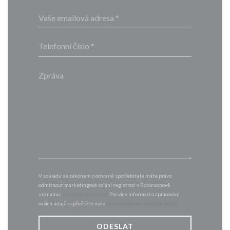
V souladu se zákonem o ochraně spotřebitele máte právo
odmítnout marketingová volání registrací v Robinsonově
seznamu:
robinsonseznam.cz
. Pro více informací o zpracování
vašich údajů si přečtěte naše
zásady ochrany osobních údajů
.