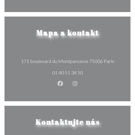
Mapa a kontakt
((otevře s
171 boulevard du Montparnasse 75006 Paris
01 40 51 34 50
Facebook ((otevře se v novém o
Instagram ((otevře se v n
Kontaktujte nás