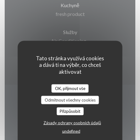
Kuchyně
fresh product
Služby
Air Conditioning, ,
Tato stránka využívá cookies
Platební metody
a dává ti na výběr, co chceš
Cash, Visa, American Express
aktivovat
OK, přijmout vše
Otevírací hodiny
Odmítnout všechny cookies
Přizpůsobit
Zásady ochrany osobních údajů
undefined
Pon
-
Ned