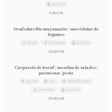
SULFITES
9,00 EUR
Oeufs durs Bio mayonnaise / macédoine de
légumes
OEUFS
MOUTARDE
SULFITES
10,00 EUR
Carpaccio de boeuf / mesclun de salades /
parmesan / pesto
GLUTEN
LAIT
FRUITS À COQUE
MOUTARDE
SULFITES
19,00 EUR