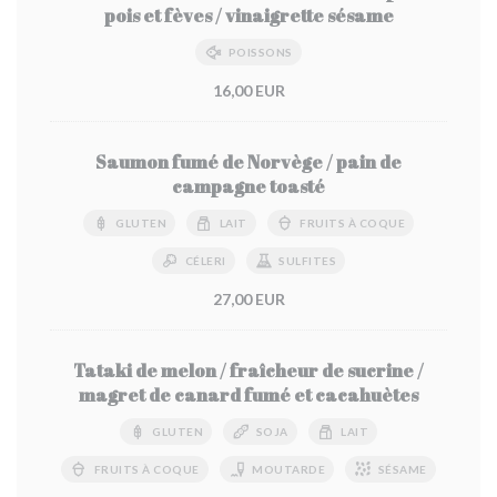
pois et fèves / vinaigrette sésame
POISSONS
16,00 EUR
Saumon fumé de Norvège / pain de
campagne toasté
GLUTEN
LAIT
FRUITS À COQUE
CÉLERI
SULFITES
27,00 EUR
Tataki de melon / fraîcheur de sucrine /
magret de canard fumé et cacahuètes
GLUTEN
SOJA
LAIT
FRUITS À COQUE
MOUTARDE
SÉSAME