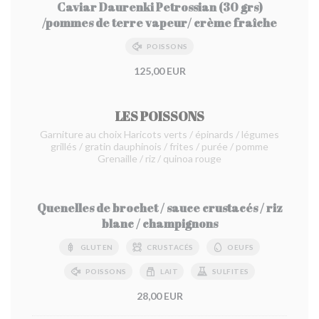
Caviar Daurenki Petrossian (30 grs)
/pommes de terre vapeur/ crème fraîche
POISSONS
125,00 EUR
LES POISSONS
Garniture au choix Haricots verts / épinards / légumes
grillés / gratin dauphinois / frites / purée / pomme
Grenaille / riz / quinoa rouge
Quenelles de brochet / sauce crustacés / riz
blanc / champignons
GLUTEN
CRUSTACÉS
OEUFS
POISSONS
LAIT
SULFITES
28,00 EUR