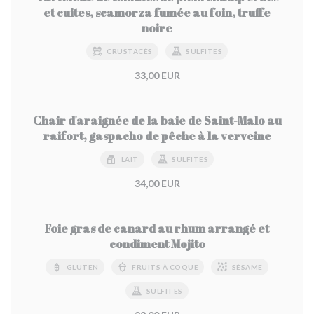
et cuites, scamorza fumée au foin, truffe
noire
CRUSTACÉS
SULFITES
33,00 EUR
Chair d'araignée de la baie de Saint-Malo au
raifort, gaspacho de pêche à la verveine
LAIT
SULFITES
34,00 EUR
Foie gras de canard au rhum arrangé et
condiment Mojito
GLUTEN
FRUITS À COQUE
SÉSAME
SULFITES