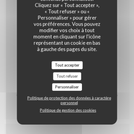
Cliquez sur « Tout accepter »,
OEUFS
LAIT
FRUITS À COQUE
« Tout refuser » ou «
13,00 EUR
Personnaliser » pour gérer
vos préférences. Vous pouvez
modifier vos choix à tout
Café & Mignardises
moment en cliquant sur l'icône
représentant un cookie en bas
GLUTEN
OEUFS
LAIT
à gauche des pages du site.
FRUITS À COQUE
Tout accepter
5,50 EUR
Tout refuser
* Contient du porc
Personnaliser
Carte des produits allergènes à votre disposition
Carte réalisée par notre Chef Johann Staskiewicz et sa
Politique de protection des données à caractère
brigade
personnel
Politique de gestion des cookies