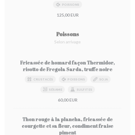
POISSONS
125,00 EUR
Poissons
Selon arrivage
Fricassée de homard façon Thermidor,
risotto de Fregola Sarda, truffe noire
CRUSTACÉS
POISSONS
SOJA
SÉSAME
SULFITES
60,00 EUR
Thon rouge à la plancha, fricassée de
courgette et sa fleur, condiment fraise
piment