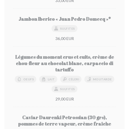
33,00 EUR
Jambon Iberico « Juan Pedro Domecq »*
SULFITES
36,00 EUR
Légumes du moment crus et cuits, crème de
chou-fleur au chocolat blanc, carpaccio di
tartuffo
OEUFS
LAIT
CÉLERI
MOUTARDE
SULFITES
29,00 EUR
Caviar Daurenki Petrossian (30 grs),
pommes de terre vapeur, crème fraîche