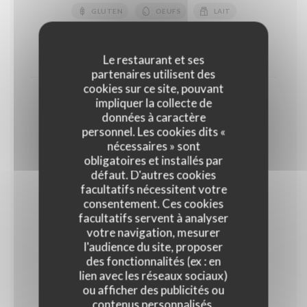
GLUTEN
OEUFS
LAIT
FRUITS À COQUE
10,50 EUR
14,00 EUR
Le restaurant et ses
partenaires utilisent des
cookies sur ce site, pouvant
Coupe de fruits rouges
impliquer la collecte de
données à caractère
18,00 EUR
personnel. Les cookies dits «
Normal
nécessaires » sont
obligatoires et installés par
défaut. D'autres cookies
Glaces et sorbets
facultatifs nécessitent votre
Parfum glaces : Vanille, Chocolat noir, Café, ,Pistache
consentement. Ces cookies
Parfum sorbets : Framboise, abricot, citron jaune,
facultatifs servent à analyser
verveine
votre navigation, mesurer
l'audience du site, proposer
des fonctionnalités (ex : en
Glaces et sorbets "Maison"
lien avec les réseaux sociaux)
ou afficher des publicités ou
Glaces : Vanille, Café, Chocolat Sorbets : Citron vert,
Mangue, Abricot, Framboise, Noix de coco
contenus personnalisés.