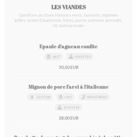
LES VIANDES
Garniture au choix Haricots verts, épinards, légumes
grillés, gratin Dauphinois, frites, purée, pommes grenaille,
riz, quinoa rouge
Epaule d'agneau confite
LAIT
SULFITES
30,50 EUR
Mignon de porc farci à l'italienne
GLUTEN
LAIT
MOUTARDE
SULFITES
28,00 EUR