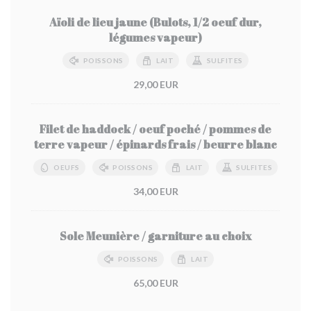
Aïoli de lieu jaune (Bulots, 1/2 oeuf dur,
légumes vapeur)
POISSONS
LAIT
SULFITES
29,00 EUR
Filet de haddock / oeuf poché / pommes de
terre vapeur / épinards frais / beurre blanc
OEUFS
POISSONS
LAIT
SULFITES
34,00 EUR
Sole Meunière / garniture au choix
POISSONS
LAIT
65,00 EUR