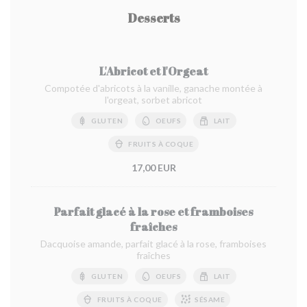
Desserts
L'Abricot et l'Orgeat
Compotée d'abricots à la vanille, ganache montée à
l'orgeat, sorbet abricot
GLUTEN
OEUFS
LAIT
FRUITS À COQUE
17,00 EUR
Parfait glacé à la rose et framboises
fraîches
Dacquoise amande, parfait glacé à la rose, framboises
fraîches
GLUTEN
OEUFS
LAIT
FRUITS À COQUE
SÉSAME