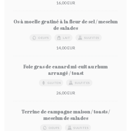
16,00 EUR
Os à moelle gratiné à la fleur de sel / mesclun
de salades
OEUFS
LAIT
SULFITES
14,00 EUR
Foie gras de canard mi-cuit au rhum
arrangé / toast
GLUTEN
SULFITES
26,00 EUR
Terrine de campagne maison / toasts /
mesclun de salades
OEUFS
SULFITES