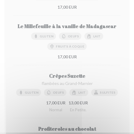
17,00 EUR
Le Millefeuille à la vanille de Madagascar
GLUTEN
OEUFS
LAIT
FRUITS À COQUE
17,00 EUR
Crêpes Suzette
flambées au Grand-Marnier
GLUTEN
OEUFS
LAIT
SULFITES
17,00 EUR
13,00 EUR
Normal
En Petite.
Profiteroles au chocolat