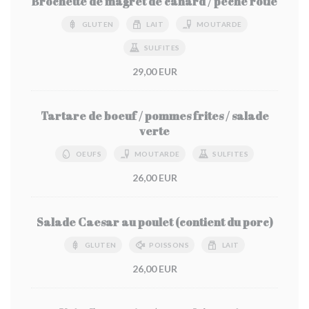
Brochette de magret de canard / pêche rôtie
GLUTEN
LAIT
MOUTARDE
SULFITES
29,00 EUR
Tartare de boeuf / pommes frites / salade
verte
OEUFS
MOUTARDE
SULFITES
26,00 EUR
Salade Caesar au poulet (contient du porc)
GLUTEN
POISSONS
LAIT
26,00 EUR