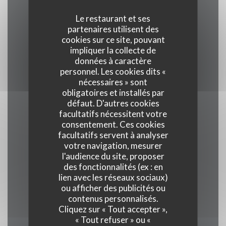
Le restaurant et ses
partenaires utilisent des
Cuisine
cookies sur ce site, pouvant
Traditionnel, Produits frais, Terroir
impliquer la collecte de
données à caractère
personnel. Les cookies dits «
Type de restaurant
nécessaires » sont
Restaurant Gastronomique
obligatoires et installés par
défaut. D'autres cookies
facultatifs nécessitent votre
Services
consentement. Ces cookies
Veranda, Wifi, Climatisation, Service voiturier,
facultatifs servent à analyser
votre navigation, mesurer
Accès aux personnes à mobilité réduite
l'audience du site, proposer
des fonctionnalités (ex : en
Moyens de paiement
lien avec les réseaux sociaux)
ou afficher des publicités ou
Union Pay , Espèces, Visa, American Express
contenus personnalisés.
Cliquez sur « Tout accepter »,
« Tout refuser » ou «