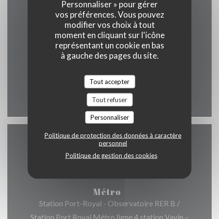
Personnaliser » pour gérer
vos préférences. Vous pouvez
Horaires
modifier vos choix à tout
moment en cliquant sur l'icône
représentant un cookie en bas
à gauche des pages du site.
Lun
-
Dim
Tout accepter
12h00 - 00h00
Tout refuser
Personnaliser
Politique de protection des données à caractère
personnel
Accès
Politique de gestion des cookies
Métro
Station Port-Royal - Observatoire RER B /
Station Port Royal Métro ligne 4 station Vavin –