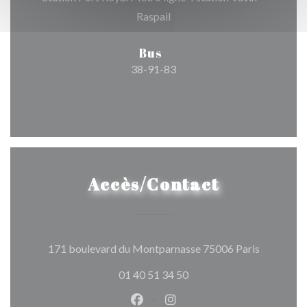
Raspail
Bus
38-91-83
Accès/Contact
((ouvre un
171 boulevard du Montparnasse 75006 Paris
01 40 51 34 50