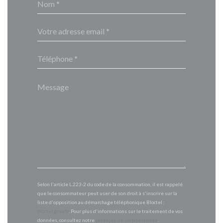
Selon l'article L.223-2 du code de la consommation, il est rappelé
que le consommateur peut user de son droit à s'inscrire sur la
liste d'opposition au démarchage téléphonique Bloctel :
bloctel.gouv.fr
. Pour plus d'informations sur le traitement de vos
données, consultez notre
politique de confidentialité
.