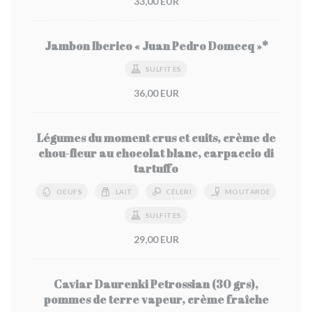
33,00 EUR
Jambon Iberico « Juan Pedro Domecq »*
SULFITES
36,00 EUR
Légumes du moment crus et cuits, crème de
chou-fleur au chocolat blanc, carpaccio di
tartuffo
OEUFS
LAIT
CÉLERI
MOUTARDE
SULFITES
29,00 EUR
Caviar Daurenki Petrossian (30 grs),
pommes de terre vapeur, crème fraîche