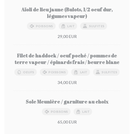
Aïoli de lieu jaune (Bulots, 1/2 oeuf dur,
légumes vapeur)
POISSONS
LAIT
SULFITES
29,00 EUR
Filet de haddock / oeuf poché / pommes de
terre vapeur / épinards frais / beurre blanc
OEUFS
POISSONS
LAIT
SULFITES
34,00 EUR
Sole Meunière / garniture au choix
POISSONS
LAIT
65,00 EUR