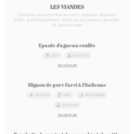
LES VIANDES
Garniture au choix Haricots verts, épinards, légumes
grillés, gratin Dauphinois, frites, purée, pommes grenaille,
riz, quinoa rouge
Epaule d'agneau confite
LAIT
SULFITES
30,50 EUR
Mignon de porc farci à l'italienne
GLUTEN
LAIT
MOUTARDE
SULFITES
28,00 EUR