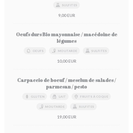
SULFITES
9,00 EUR
Oeufs durs Bio mayonnaise / macédoine de
légumes
OEUFS
MOUTARDE
SULFITES
10,00 EUR
Carpaccio de boeuf / mesclun de salades /
parmesan / pesto
GLUTEN
LAIT
FRUITS À COQUE
MOUTARDE
SULFITES
19,00 EUR