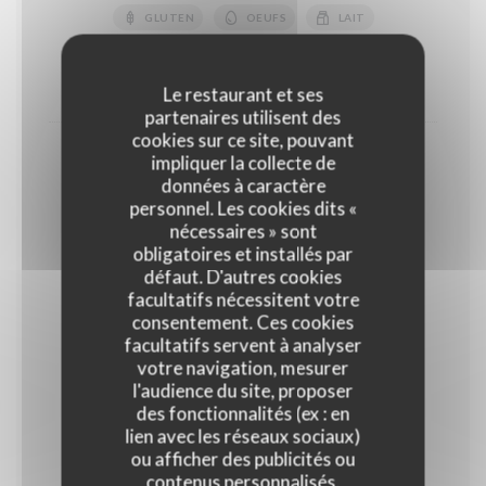
GLUTEN
OEUFS
LAIT
FRUITS À COQUE
10,50 EUR
14,00 EUR
Le restaurant et ses
partenaires utilisent des
cookies sur ce site, pouvant
Coupe de fruits rouges
impliquer la collecte de
données à caractère
18,00 EUR
personnel. Les cookies dits «
Normal
nécessaires » sont
obligatoires et installés par
défaut. D'autres cookies
Glaces et sorbets
facultatifs nécessitent votre
Parfum glaces : Vanille, Chocolat noir, Café, ,Pistache
consentement. Ces cookies
Parfum sorbets : Framboise, abricot, citron jaune,
facultatifs servent à analyser
verveine
votre navigation, mesurer
l'audience du site, proposer
des fonctionnalités (ex : en
Glaces et sorbets "Maison"
lien avec les réseaux sociaux)
ou afficher des publicités ou
Glaces : Vanille, Café, Chocolat Sorbets : Citron vert,
Mangue, Abricot, Framboise, Noix de coco
contenus personnalisés.