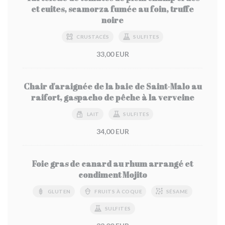
et cuites, scamorza fumée au foin, truffe
noire
CRUSTACÉS
SULFITES
33,00 EUR
Chair d'araignée de la baie de Saint-Malo au
raifort, gaspacho de pêche à la verveine
LAIT
SULFITES
34,00 EUR
Foie gras de canard au rhum arrangé et
condiment Mojito
GLUTEN
FRUITS À COQUE
SÉSAME
SULFITES