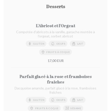
Desserts
L'Abricot et l'Orgeat
Compotée d'abricots à la vanille, ganache montée à
l'orgeat, sorbet abricot
GLUTEN
OEUFS
LAIT
FRUITS À COQUE
17,00 EUR
Parfait glacé à la rose et framboises
fraîches
Dacquoise amande, parfait glacé à la rose, framboises
fraîches
GLUTEN
OEUFS
LAIT
FRUITS À COQUE
SÉSAME