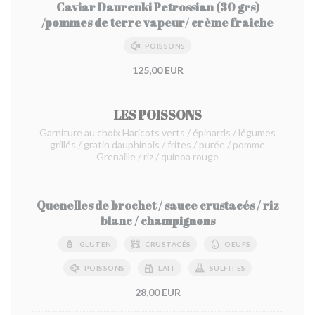
Caviar Daurenki Petrossian (30 grs)
/pommes de terre vapeur/ crème fraîche
POISSONS
125,00 EUR
LES POISSONS
Garniture au choix Haricots verts / épinards / légumes
grillés / gratin dauphinois / frites / purée / pomme
Grenaille / riz / quinoa rouge
Quenelles de brochet / sauce crustacés / riz
blanc / champignons
GLUTEN
CRUSTACÉS
OEUFS
POISSONS
LAIT
SULFITES
28,00 EUR