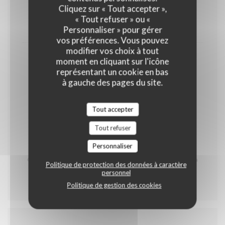
Cliquez sur « Tout accepter »,
OEUFS
LAIT
FRUITS À COQUE
« Tout refuser » ou «
13,00 EUR
Personnaliser » pour gérer
vos préférences. Vous pouvez
modifier vos choix à tout
Café & Mignardises
moment en cliquant sur l'icône
représentant un cookie en bas
GLUTEN
OEUFS
LAIT
à gauche des pages du site.
FRUITS À COQUE
Tout accepter
5,50 EUR
Tout refuser
* Contient du porc
Personnaliser
Carte des produits allergènes à votre disposition
Carte réalisée par notre Chef Johann Staskiewicz et sa
Politique de protection des données à caractère
brigade
personnel
Politique de gestion des cookies