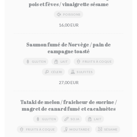
pois et fèves / vinaigrette sésame
POISSONS
16,00 EUR
Saumon fumé de Norvège / pain de
campagne toasté
GLUTEN
LAIT
FRUITS À COQUE
CÉLERI
SULFITES
27,00 EUR
Tataki de melon / fraîcheur de sucrine /
magret de canard fumé et cacahuètes
GLUTEN
SOJA
LAIT
FRUITS À COQUE
MOUTARDE
SÉSAME