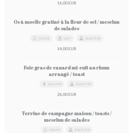
16,00 EUR
Os à moelle gratiné à la fleur de sel / mesclun
de salades
OEUFS
LAIT
SULFITES
14,00 EUR
Foie gras de canard mi-cuit au rhum
arrangé / toast
GLUTEN
SULFITES
26,00 EUR
Terrine de campagne maison / toasts /
mesclun de salades
OEUFS
SULFITES