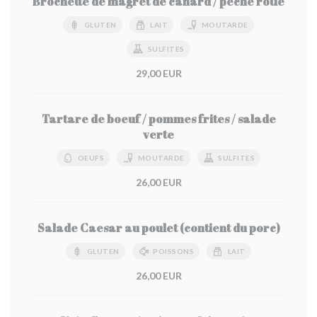
Brochette de magret de canard / pêche rôtie
GLUTEN
LAIT
MOUTARDE
SULFITES
29,00 EUR
Tartare de boeuf / pommes frites / salade
verte
OEUFS
MOUTARDE
SULFITES
26,00 EUR
Salade Caesar au poulet (contient du porc)
GLUTEN
POISSONS
LAIT
26,00 EUR