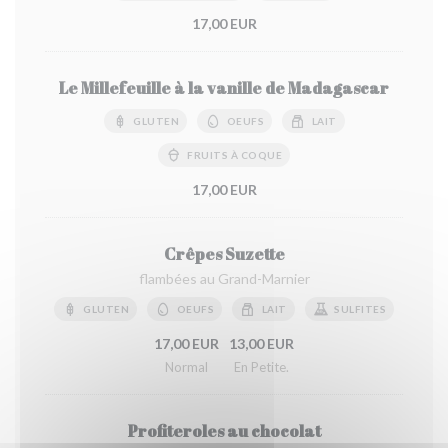
17,00 EUR
Le Millefeuille à la vanille de Madagascar
GLUTEN
OEUFS
LAIT
FRUITS À COQUE
17,00 EUR
Crêpes Suzette
flambées au Grand-Marnier
GLUTEN
OEUFS
LAIT
SULFITES
17,00 EUR
13,00 EUR
Normal
En Petite.
Profiteroles au chocolat