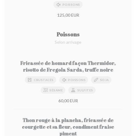
POISSONS
125,00 EUR
Poissons
Selon arrivage
Fricassée de homard façon Thermidor,
risotto de Fregola Sarda, truffe noire
CRUSTACÉS
POISSONS
SOJA
SÉSAME
SULFITES
60,00 EUR
Thon rouge à la plancha, fricassée de
courgette et sa fleur, condiment fraise
piment