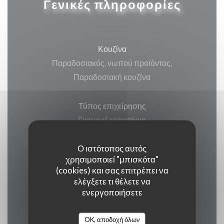
Γενικές πληροφορίες
Κουζίνα
Παραδοσιακός, νωπού προϊόντος,
Παραδοσιακή κουζίνα
Τύπος επιχείρησης
Γκουρμέ εστιατόριο
Ο ιστότοπος αυτός
Υπηρεσίες
χρησιμοποιεί "μπισκότα"
Βεράντα, Wi-fi, Κλιματισμός, ,
(cookies) και σας επιτρέπει να
Απενεργοποιημένη πρόσβαση
ελέγξετε τι θέλετε να
ενεργοποιήσετε
Μέθοδοι πληρωμής
OK, αποδοχή όλων
Ένωση Πληρωμή, Μετρητά, Visa, American