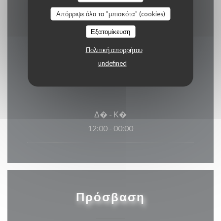
Express
Απόρριψε όλα τα "μπισκότα" (cookies)
Εξατομίκευση
Πολιτική απορρήτου
Ώρες λειτουργίας
undefined
Δ�
-
Κ�
12:00 - 00:00
Πρόσβαση