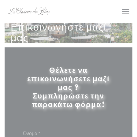
Πίνακας διαχείρισης "Μπισκότων" (Cookies)
Επικοινωνήστε μαζί
μας
Θέλετε να
επικοινωνήσετε μαζί
μας ?
Συμπληρώστε την
παρακάτω φόρμα!