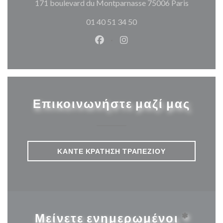
((ανοίγει
171 boulevard du Montparnasse 75006 Paris
01 40 51 34 50
Facebook ((ανοίγει σε νέο παρά
Instagram ((ανοίγει σε νέ
Επικοινωνήστε μαζί μας
ΚΆΝΤΕ ΚΡΆΤΗΣΗ ΤΡΑΠΕΖΙΟΎ
Μείνετε ενημερωμένοι
*