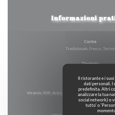
Informazioni prat
Cucina
Tradizionale, Fresco, Terroir
Tipologia
Ristorante gastronomico
Il ristorante e i su
dati personali. 
Servizi
predefinita. Altri 
Veranda, Wifi, Aria condizionata, servizio di parch
analizzare la tua na
social network) o vi
tutto' o 'Person
Metodo di pagamento
momento c
Union Pay, Contanti, Visa, American