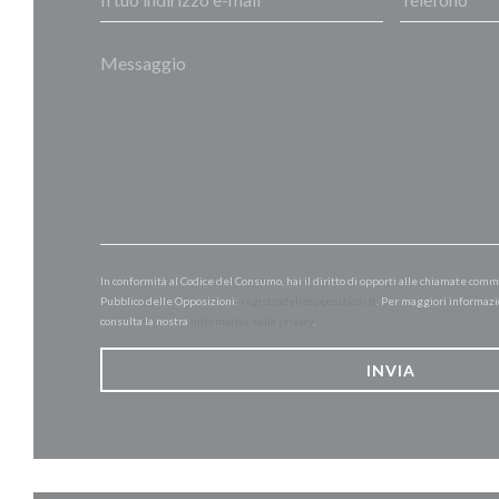
In conformità al Codice del Consumo, hai il diritto di opporti alle chiamate comm
Pubblico delle Opposizioni:
registrodelleopposizioni.it
. Per maggiori informazi
consulta la nostra
informativa sulla privacy
.