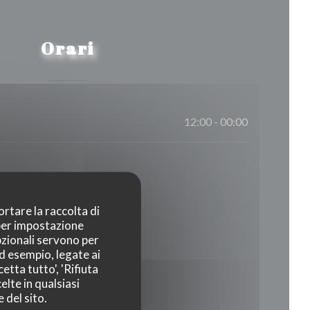
Orari
12:00 - 00:00
ortare la raccolta di
 per impostazione
pzionali servono per
ad esempio, legate ai
etta tutto', 'Rifiuta
elte in qualsiasi
 del sito.