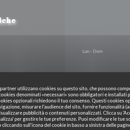
iche
Lun
-
Dom
oi partner utilizzano cookies su questo sito, che possono comp
I cookies denominati «necessari» sono obbligatori e installati
cookies opzionali richiedono il tuo consenso. Questi cookies o
eggio, Accesso disabili
vigazione, misurare l'audience del sito, fornire funzionalità (
sualizzare pubblicità o contenuti personalizzati. Clicca su 'Acc
alizza' per gestire le tue preferenze. Puoi modificare le tue sc
liccando sull'icona del cookie in basso a sinistra delle pagine
 Express