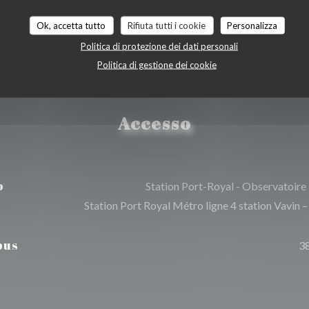
Ok, accetta tutto
Rifiuta tutti i cookie
Personalizza
Politica di protezione dei dati personali
Politica di gestione dei cookie
Accesso
o
Station Port-Royal - Observatoire
Station Port Royal Métro ligne 4 station Vavin –
bus
3