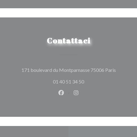
Contattaci
((apre una
171 boulevard du Montparnasse 75006 Paris
01 40 51 34 50
Facebook ((apre una nuova fines
Instagram ((apre una nuov