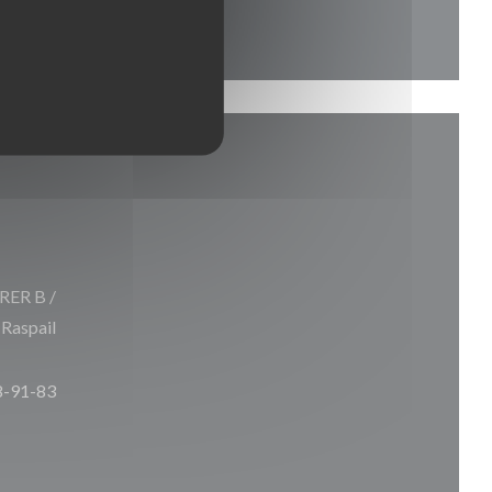
 RER B /
 Raspail
8-91-83