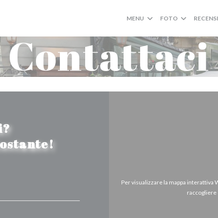
MENU
FOTO
RECENS
Contattaci
i?
tostante!
Per visualizzare la mappa interattiva
raccogliere 