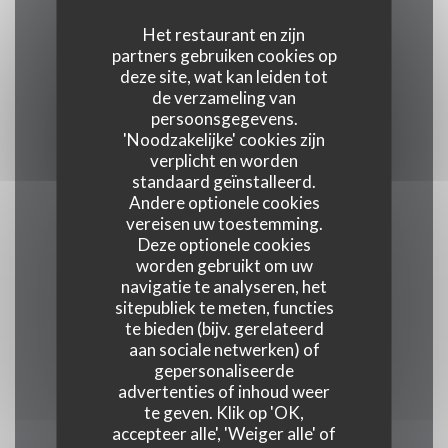
Het restaurant en zijn
Keuken
partners gebruiken cookies op
deze site, wat kan leiden tot
traditioneel, vers product, Traditionele keuken
de verzameling van
persoonsgegevens.
'Noodzakelijke' cookies zijn
Soort bedrijf
verplicht en worden
Gourmet restaurant
standaard geïnstalleerd.
Andere optionele cookies
vereisen uw toestemming.
Diensten
Deze optionele cookies
Veranda, Wifi, Airconditioning, , Geblokkeerde
worden gebruikt om uw
toegang
navigatie te analyseren, het
sitepubliek te meten, functies
te bieden (bijv. gerelateerd
Betaalmethoden
aan sociale netwerken) of
Union Pay, Contant geld, Visa, American Express
gepersonaliseerde
advertenties of inhoud weer
te geven. Klik op 'OK,
accepteer alle', 'Weiger alle' of