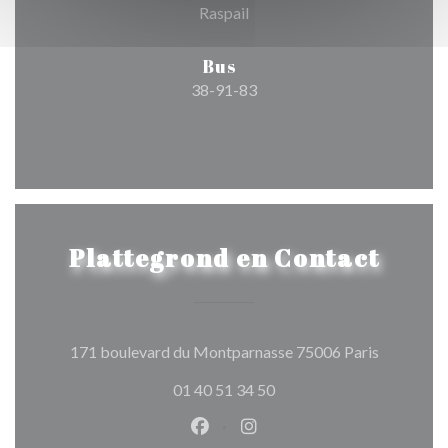
Raspail
Bus
38-91-83
Plattegrond en Contact
((opent in
171 boulevard du Montparnasse 75006 Paris
01 40 51 34 50
Facebook ((opent in een nieuw 
Instagram ((opent in een 