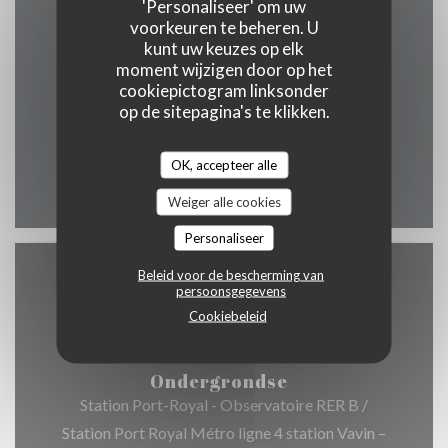
'Personaliseer' om uw
Openingstijden
voorkeuren te beheren. U
kunt uw keuzes op elk
moment wijzigen door op het
cookiepictogram linksonder
op de sitepagina's te klikken.
Maa
-
Zon
12:00 - 00:00
OK, accepteer alle
Weiger alle cookies
Personaliseer
Beleid voor de bescherming van
Toegang
persoonsgegevens
Cookiebeleid
Ondergrondse
Station Port-Royal - Observatoire RER B /
Station Port Royal Métro ligne 4 station Vavin –