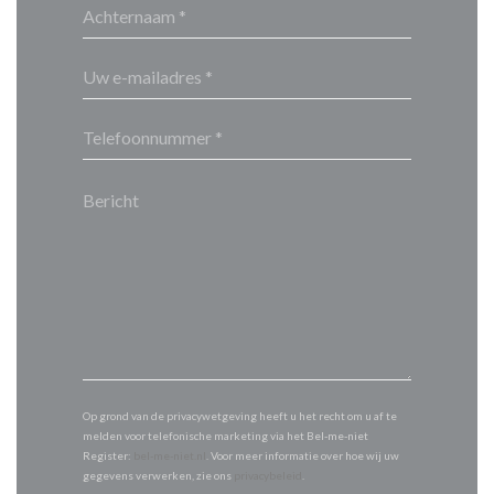
Op grond van de privacywetgeving heeft u het recht om u af te
melden voor telefonische marketing via het Bel-me-niet
Register:
bel-me-niet.nl
. Voor meer informatie over hoe wij uw
gegevens verwerken, zie ons
privacybeleid
.