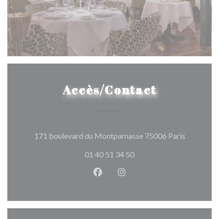
Accès/Contact
((ouvre un
171 boulevard du Montparnasse 75006 Paris
01 40 51 34 50
Facebook ((ouvre une nouvelle 
Instagram ((ouvre une nou