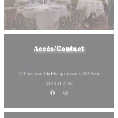
Accès/Contact
((ouvre un
171 boulevard du Montparnasse 75006 Paris
01 40 51 34 50
Facebook ((ouvre une nouvelle 
Instagram ((ouvre une nou