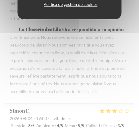
même temps, avec goût. Location charmante, pour un
Política de gestión de cookies
experience que merece de retourner plusieur fois. Je
retournerai
La Closerie des Lilas
ha respondido a su opinión
Cher Emanuele, Nous recevons vos compliments avec
beaucoup de plaisir. Nous sommes ravis que vous ayez
apprécié le charme des lieux, la qualité de la cuisine ainsi que
le professionnalisme et la gentillesse de notre équipe. Votre
évocation d’une cuisine à la fois simple, raffinée et pleine de
saveurs reflète parfaitement l’esprit que nous souhaitons
faire vivre à nos hôtes. Nous aurons grand plaisir à vous
accueillir de nouveau à La Closerie des Lilas ✨
Simon
F
2026-08-04
- 19:00 - Invitados 5
Servicio
:
3
/5
Ambiente
:
4
/5
Menú
:
5
/5
Calidad / Precio
:
3
/5