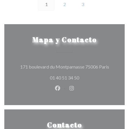
1
2
3
Mapa y Contacto
((abre en 
171 boulevard du Montparnasse 75006 Paris
01 40 51 34 50
Facebook ((abre en una nueva v
Instagram ((abre en una 
Contacto