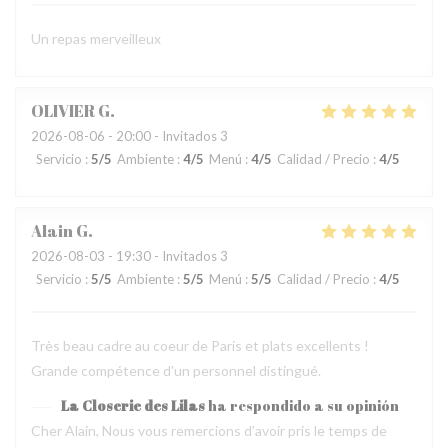
Un repas merveilleux
OLIVIER
G
2026-08-06
- 20:00 - Invitados 3
Servicio
:
5
/5
Ambiente
:
4
/5
Menú
:
4
/5
Calidad / Precio
:
4
/5
Alain
G
2026-08-03
- 19:30 - Invitados 3
Servicio
:
5
/5
Ambiente
:
5
/5
Menú
:
5
/5
Calidad / Precio
:
4
/5
Très beau cadre au coeur de Paris et plats excellents !
Grande compétence d'un personnel distingué.
La Closerie des Lilas
ha respondido a su opinión
Cher Alain, Nous vous remercions d’avoir pris le temps de