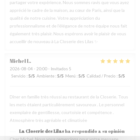
partager votre expérience. Nous sommes ravis que vous ayez
apprécié le cadre de la maison, au cœur de Paris, ainsi que la
qualité de notre cuisine. Votre appréciation du
professionnalisme et de l’élégance de notre équipe nous fait
également très plaisir. Nous espérons avoir le plaisir de vous
accueillir de nouveau à La Closerie des Lilas ✨
Michel
L
2026-08-04
- 20:00 - Invitados 5
Servicio
:
5
/5
Ambiente
:
5
/5
Menú
:
5
/5
Calidad / Precio
:
5
/5
Dîner en famille très réussi au restaurant de la Closerie. Tous
les mets étaient particulièrement savoureux . Le personnel
exemplaire de gentillesse, courtoisie et compétence .
Atmosphère très agréable et climatisée
La Closerie des Lilas
ha respondido a su opinión
Cher Michel, Nous vous remercions pour votre message.