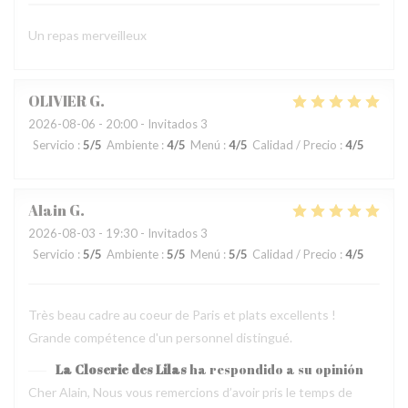
Un repas merveilleux
OLIVIER
G
2026-08-06
- 20:00 - Invitados 3
Servicio
:
5
/5
Ambiente
:
4
/5
Menú
:
4
/5
Calidad / Precio
:
4
/5
Alain
G
2026-08-03
- 19:30 - Invitados 3
Servicio
:
5
/5
Ambiente
:
5
/5
Menú
:
5
/5
Calidad / Precio
:
4
/5
Très beau cadre au coeur de Paris et plats excellents !
Grande compétence d'un personnel distingué.
La Closerie des Lilas
ha respondido a su opinión
Cher Alain, Nous vous remercions d’avoir pris le temps de