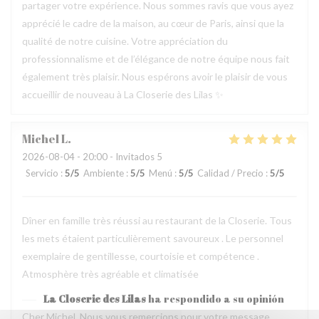
partager votre expérience. Nous sommes ravis que vous ayez
apprécié le cadre de la maison, au cœur de Paris, ainsi que la
qualité de notre cuisine. Votre appréciation du
professionnalisme et de l’élégance de notre équipe nous fait
également très plaisir. Nous espérons avoir le plaisir de vous
accueillir de nouveau à La Closerie des Lilas ✨
Michel
L
2026-08-04
- 20:00 - Invitados 5
Servicio
:
5
/5
Ambiente
:
5
/5
Menú
:
5
/5
Calidad / Precio
:
5
/5
Dîner en famille très réussi au restaurant de la Closerie. Tous
les mets étaient particulièrement savoureux . Le personnel
exemplaire de gentillesse, courtoisie et compétence .
Atmosphère très agréable et climatisée
La Closerie des Lilas
ha respondido a su opinión
Cher Michel, Nous vous remercions pour votre message.