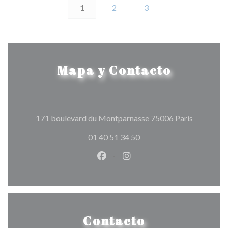
1
2
3
Mapa y Contacto
((abre en 
171 boulevard du Montparnasse 75006 Paris
01 40 51 34 50
Facebook ((abre en una nueva v
Instagram ((abre en una 
Contacto