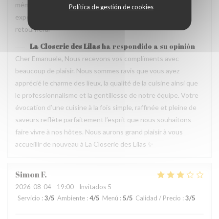
même temps, avec goût. Location charmante, pour un
Política de gestión de cookies
experience que merece de retourner plusieur fois. Je
retournerai
La Closerie des Lilas
ha respondido a su opinión
Cher Emanuele, Nous recevons vos compliments avec
beaucoup de plaisir. Nous sommes ravis que vous ayez
apprécié le charme des lieux, la qualité de la cuisine ainsi que
le professionnalisme et la gentillesse de notre équipe. Votre
évocation d’une cuisine à la fois simple, raffinée et pleine de
saveurs reflète parfaitement l’esprit que nous souhaitons
faire vivre à nos hôtes. Nous aurons grand plaisir à vous
accueillir de nouveau à La Closerie des Lilas ✨
Simon
F
2026-08-04
- 19:00 - Invitados 5
Servicio
:
3
/5
Ambiente
:
4
/5
Menú
:
5
/5
Calidad / Precio
:
3
/5