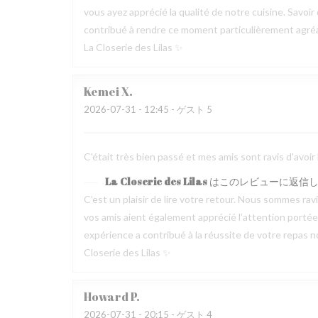
vous ayez apprécié la qualité de notre cuisine. Savoir
contribué à rendre ce moment particulièrement agréable
La Closerie des Lilas ✨
Kemei
X
2026-07-31
- 12:45 - ゲスト 5
C'était très bien passé et mes amis sont ravis d'avoir
La Closerie des Lilas
はこのレビューに返信
C’est un plaisir de lire votre retour. Nous sommes ra
vos amis aient également apprécié l’attention portée p
expérience a contribué à la réussite de votre repas no
Closerie des Lilas ✨
Howard
P
2026-07-31
- 20:15 - ゲスト 4