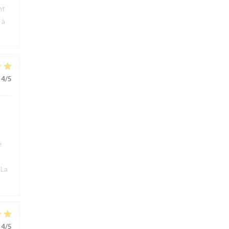
nt
 à
4
/5
e
 La
4
/5