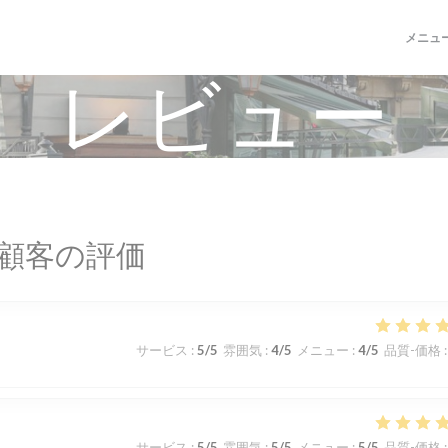
メニュ
レビュー
顧客の評価
サービス
:
5
/5
雰囲気
:
4
/5
メニュー
:
4
/5
品質-価格
:
サービス
:
5
/5
雰囲気
:
5
/5
メニュー
:
5
/5
品質-価格
: