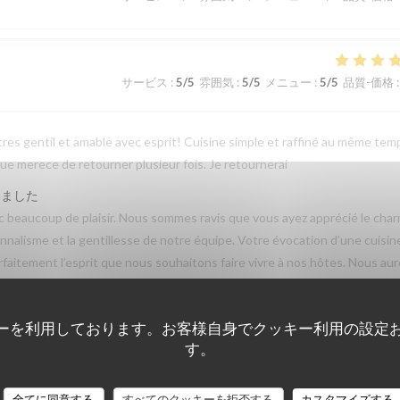
サービス
:
5
/5
雰囲気
:
5
/5
メニュー
:
5
/5
品質-価格
:
tres gentil et amable avec esprit! Cuisine simple et raffiné au même tem
e merece de retourner plusieur fois. Je retournerai
しました
beaucoup de plaisir. Nous sommes ravis que vous ayez apprécié le cha
sionnalisme et la gentillesse de notre équipe. Votre évocation d’une cuisin
parfaitement l’esprit que nous souhaitons faire vivre à nos hôtes. Nous au
e des Lilas ✨
ーを利用しております。お客様自身でクッキー利用の設定
す。
サービス
:
3
/5
雰囲気
:
4
/5
メニュー
:
5
/5
品質-価格
:
全てに同意する
すべてのクッキーを拒否する
カスタマイズする