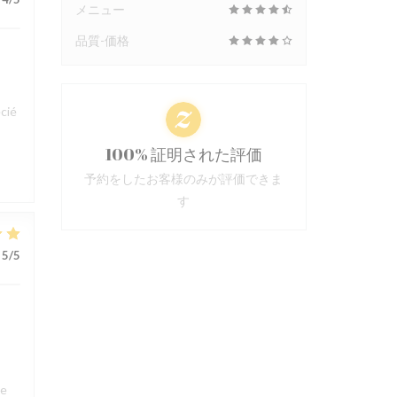
メニュー
品質-価格
cié
100% 証明された評価
予約をしたお客様のみが評価できま
す
5
/5
ue