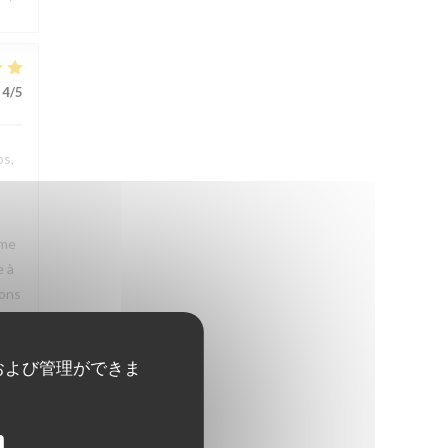
4
/5
ps,
rme
e à
rons
および管理ができま
3
/5