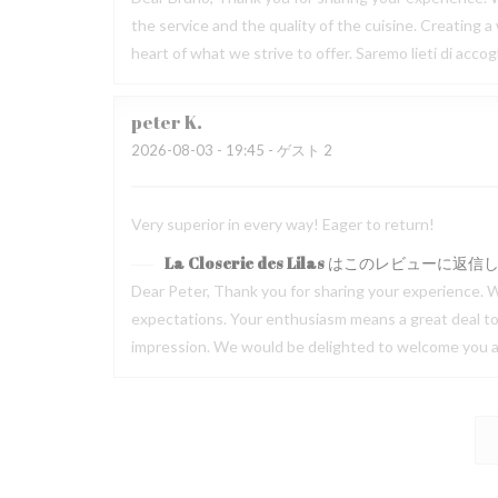
the service and the quality of the cuisine. Creating
heart of what we strive to offer. Saremo lieti di acc
peter
K
2026-08-03
- 19:45 - ゲスト 2
Very superior in every way! Eager to return!
La Closerie des Lilas
はこのレビューに返信
Dear Peter, Thank you for sharing your experience. W
expectations. Your enthusiasm means a great deal to u
impression. We would be delighted to welcome you ag