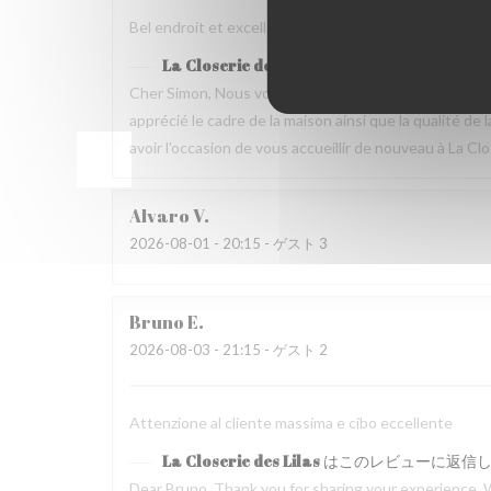
Bel endroit et excellente nourriture Mais dommage que
La Closerie des Lilas
はこのレビューに返信
Cher Simon, Nous vous remercions d’avoir pris le t
apprécié le cadre de la maison ainsi que la qualité 
avoir l’occasion de vous accueillir de nouveau à La Clo
Alvaro
V
2026-08-01
- 20:15 - ゲスト 3
Bruno
E
2026-08-03
- 21:15 - ゲスト 2
Attenzione al cliente massima e cibo eccellente
La Closerie des Lilas
はこのレビューに返信
Dear Bruno, Thank you for sharing your experience. 