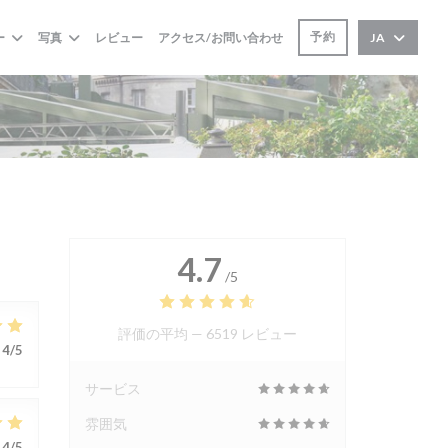
予約
ー
写真
レビュー
アクセス/お問い合わせ
JA
4.7
/5
評価の平均 —
6519 レビュー
4
/5
サービス
雰囲気
4
/5