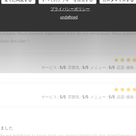
 le restaurant Bel n’offre aucune flexibilité sur le menu pour les enfant
プライバシーポリシー
undefined
しました
emps de partager votre expérience. Nous sommes heureux que vous ayez
de la cuisine. Nous prenons également note de vos remarques. Nous espér
serie des Lilas ✨
サービス
:
5
/5
雰囲気
:
5
/5
メニュー
:
5
/5
品質-価格
:
サービス
:
5
/5
雰囲気
:
5
/5
メニュー
:
5
/5
品質-価格
:
しました
We are delighted to know that you appreciated both the attentiveness 