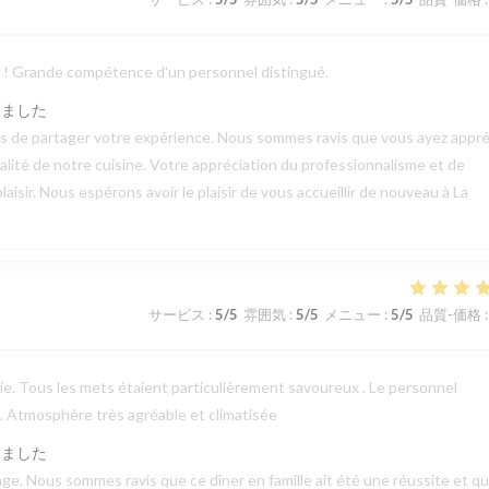
ts ! Grande compétence d'un personnel distingué.
しました
mps de partager votre expérience. Nous sommes ravis que vous ayez appré
qualité de notre cuisine. Votre appréciation du professionnalisme et de
aisir. Nous espérons avoir le plaisir de vous accueillir de nouveau à La
サービス
:
5
/5
雰囲気
:
5
/5
メニュー
:
5
/5
品質-価格
:
erie. Tous les mets étaient particulièrement savoureux . Le personnel
 . Atmosphère très agréable et climatisée
しました
e. Nous sommes ravis que ce dîner en famille ait été une réussite et q