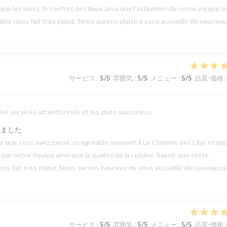
 que les mets, le confort des lieux ainsi que l’attention de notre équipe o
 nous fait très plaisir. Nous aurons plaisir à vous accueillir de nouveau
サービス
:
5
/5
雰囲気
:
5
/5
メニュー
:
5
/5
品質-価格
:
 les services attentionnés et les plats savoureux.
しました
vis que vous ayez passé un agréable moment à La Closerie des Lilas et qu
ar notre équipe ainsi que la qualité de la cuisine. Savoir que cette
us fait très plaisir. Nous serons heureux de vous accueillir de nouveau à
サービス
:
5
/5
雰囲気
:
5
/5
メニュー
:
5
/5
品質-価格
: