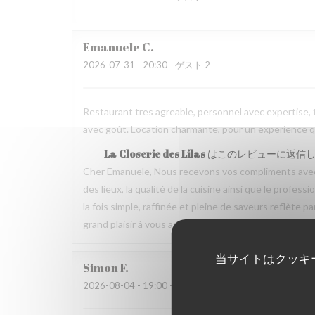
Emanuele
C
2026-07-31
- 20:30 - ゲスト 2
Restaurant tres agreable, personnel avec expertise, 
avec goût. Location charmante, pour un experience qu
La Closerie des Lilas
はこのレビューに返信
Cher Emanuele, Nous recevons vos compliments avec 
des lieux, la qualité de la cuisine ainsi que le profes
la fois simple, raffinée et pleine de saveurs reflète 
grand plaisir à vous accueillir de nouveau à La Closeri
当サイトはクッキ
Simon
F
2026-08-04
- 19:00 - ゲスト 5