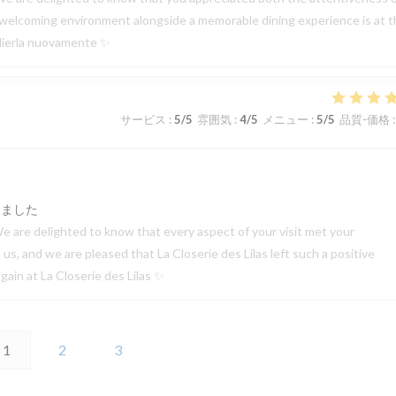
 a welcoming environment alongside a memorable dining experience is at 
oglierla nuovamente ✨
サービス
:
5
/5
雰囲気
:
4
/5
メニュー
:
5
/5
品質-価格
:
しました
e are delighted to know that every aspect of your visit met your
s, and we are pleased that La Closerie des Lilas left such a positive
ain at La Closerie des Lilas ✨
1
2
3