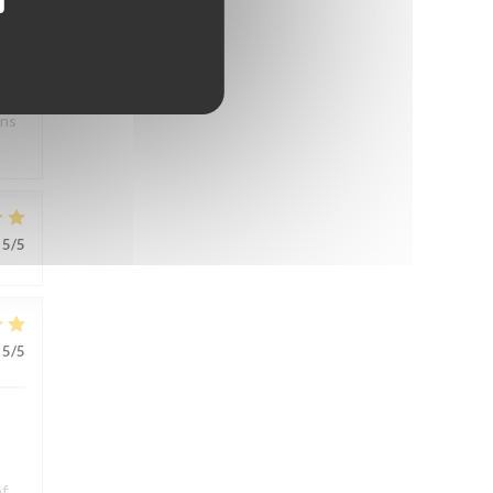
s.
ons
5
/5
5
/5
of