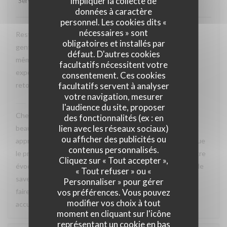
impliquer la collecte de
Service
:
5
/5
Ambiance
:
5
/5
Cuisine
:
5
/5
Qualité / Prix
:
4
/5
données à caractère
personnel. Les cookies dits «
nécessaires » sont
Restaurant tres agreable, personnel avec expertise, tres
obligatoires et installés par
gentil et amable avec esprit! Cuisine simple et raffiné au
défaut. D'autres cookies
même temps, avec goût. Location charmante, pour un
facultatifs nécessitent votre
experience que merece de retourner plusieur fois. Je
consentement. Ces cookies
facultatifs servent à analyser
retournerai
votre navigation, mesurer
La Closerie des Lilas
a répondu à cet avis
l'audience du site, proposer
Cher Emanuele, Nous recevons vos compliments avec
des fonctionnalités (ex : en
lien avec les réseaux sociaux)
beaucoup de plaisir. Nous sommes ravis que vous ayez
ou afficher des publicités ou
apprécié le charme des lieux, la qualité de la cuisine ainsi que
contenus personnalisés.
le professionnalisme et la gentillesse de notre équipe. Votre
Cliquez sur « Tout accepter »,
évocation d’une cuisine à la fois simple, raffinée et pleine de
« Tout refuser » ou «
saveurs reflète parfaitement l’esprit que nous souhaitons
Personnaliser » pour gérer
vos préférences. Vous pouvez
faire vivre à nos hôtes. Nous aurons grand plaisir à vous
modifier vos choix à tout
accueillir de nouveau à La Closerie des Lilas ✨
moment en cliquant sur l'icône
représentant un cookie en bas