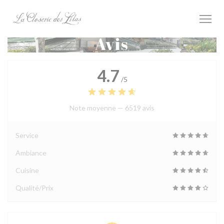
Personnalisation de vos choix en matière de cookies
Avis
4.7
/5
Note moyenne —
6519 avis
Service
Ambiance
Cuisine
Qualité/Prix