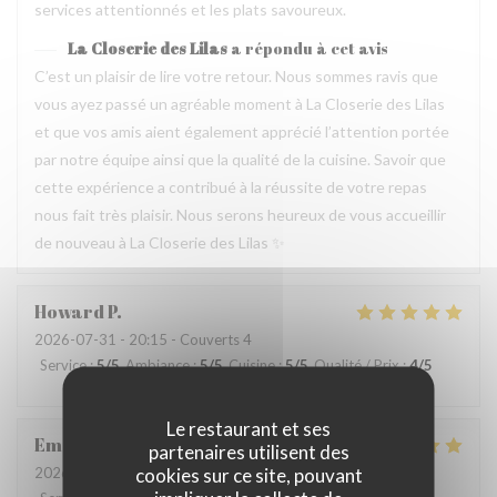
services attentionnés et les plats savoureux.
La Closerie des Lilas
a répondu à cet avis
C’est un plaisir de lire votre retour. Nous sommes ravis que
vous ayez passé un agréable moment à La Closerie des Lilas
et que vos amis aient également apprécié l’attention portée
par notre équipe ainsi que la qualité de la cuisine. Savoir que
cette expérience a contribué à la réussite de votre repas
nous fait très plaisir. Nous serons heureux de vous accueillir
de nouveau à La Closerie des Lilas ✨
Howard
P
2026-07-31
- 20:15 - Couverts 4
Service
:
5
/5
Ambiance
:
5
/5
Cuisine
:
5
/5
Qualité / Prix
:
4
/5
Le restaurant et ses
Emanuele
C
partenaires utilisent des
cookies sur ce site, pouvant
2026-07-31
- 20:30 - Couverts 2