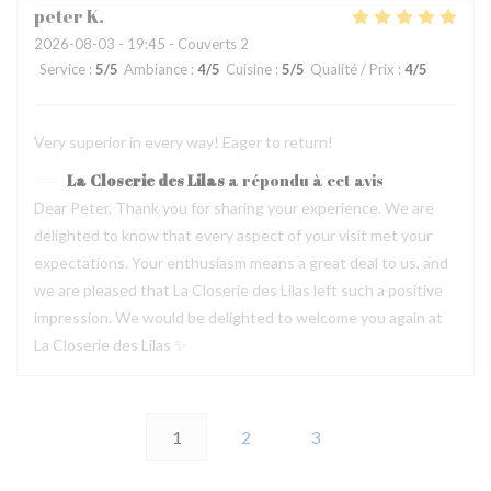
peter
K
2026-08-03
- 19:45 - Couverts 2
Service
:
5
/5
Ambiance
:
4
/5
Cuisine
:
5
/5
Qualité / Prix
:
4
/5
Very superior in every way! Eager to return!
La Closerie des Lilas
a répondu à cet avis
Dear Peter, Thank you for sharing your experience. We are
delighted to know that every aspect of your visit met your
expectations. Your enthusiasm means a great deal to us, and
we are pleased that La Closerie des Lilas left such a positive
impression. We would be delighted to welcome you again at
La Closerie des Lilas ✨
1
2
3