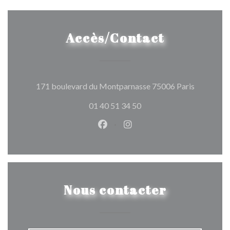
Accès/Contact
((ouvre un
171 boulevard du Montparnasse 75006 Paris
01 40 51 34 50
Facebook ((ouvre une nouvelle 
Instagram ((ouvre une nou
Nous contacter