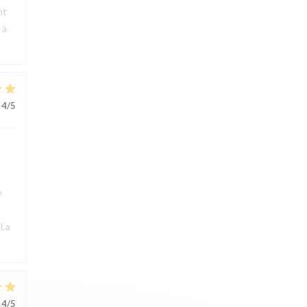
nt
 à
4
/5
e
 La
4
/5