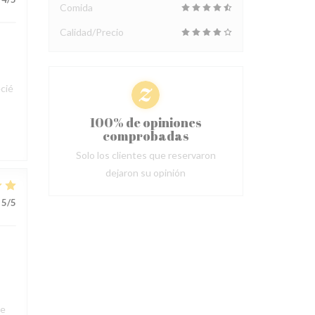
Comida
Calidad/Precio
cié
100% de opiniones
comprobadas
Solo los clientes que reservaron
dejaron su opinión
5
/5
ue