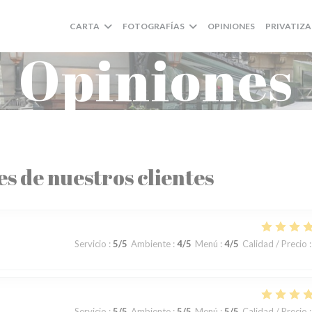
CARTA
FOTOGRAFÍAS
OPINIONES
PRIVATIZ
Opiniones
es de nuestros clientes
Servicio
:
5
/5
Ambiente
:
4
/5
Menú
:
4
/5
Calidad / Precio
:
Servicio
:
5
/5
Ambiente
:
5
/5
Menú
:
5
/5
Calidad / Precio
: