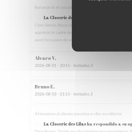
Bel endroit et excellente nourriture Mais dommage que
La Closerie des Lilas
ha respondido a su o
Cher Simon, Nous vous remercions d’avoir pris le t
apprécié le cadre de la maison ainsi que la qualité 
avoir l’occasion de vous accueillir de nouveau à La Clo
Alvaro
V
2026-08-01
- 20:15 - Invitados 3
Bruno
E
2026-08-03
- 21:15 - Invitados 2
Attenzione al cliente massima e cibo eccellente
La Closerie des Lilas
ha respondido a su o
Dear Bruno, Thank you for sharing your experience. 