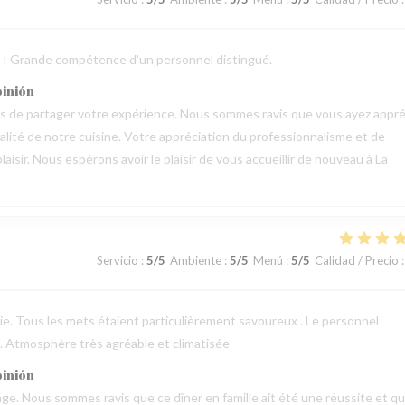
ts ! Grande compétence d'un personnel distingué.
pinión
mps de partager votre expérience. Nous sommes ravis que vous ayez appré
qualité de notre cuisine. Votre appréciation du professionnalisme et de
aisir. Nous espérons avoir le plaisir de vous accueillir de nouveau à La
Servicio
:
5
/5
Ambiente
:
5
/5
Menú
:
5
/5
Calidad / Precio
:
erie. Tous les mets étaient particulièrement savoureux . Le personnel
 . Atmosphère très agréable et climatisée
pinión
e. Nous sommes ravis que ce dîner en famille ait été une réussite et q