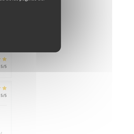
s.
ons
5
/5
5
/5
of