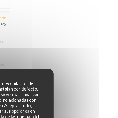
4
/5
ps,
rme
e à
rons
 la recopilación de
nstalan por defecto.
sirven para analizar
o, relacionadas con
n 'Aceptar todo',
3
/5
ar sus opciones en
da de las páginas del