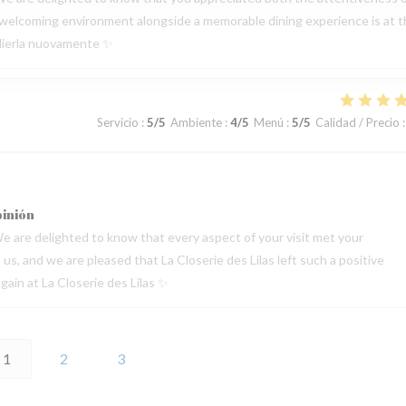
 a welcoming environment alongside a memorable dining experience is at 
oglierla nuovamente ✨
Servicio
:
5
/5
Ambiente
:
4
/5
Menú
:
5
/5
Calidad / Precio
:
pinión
e are delighted to know that every aspect of your visit met your
s, and we are pleased that La Closerie des Lilas left such a positive
ain at La Closerie des Lilas ✨
1
2
3