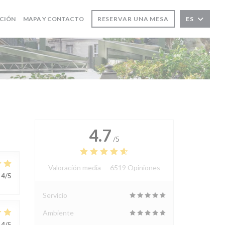
ACIÓN
MAPA Y CONTACTO
RESERVAR UNA MESA
ES
4.7
/5
Valoración media —
6519 Opiniones
4
/5
Servicio
Ambiente
4
/5