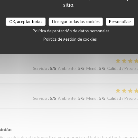
sitio.
 le restaurant Bel n’offre aucune flexibilité sur le menu pour les enfant
pinión
OK, aceptar todas
Denegar todas las cookies
Personalizar
emps de partager votre expérience. Nous sommes heureux que vous ayez
Política de protección de datos personales
de la cuisine. Nous prenons également note de vos remarques. Nous espér
Política de gestión de cookies
serie des Lilas ✨
Servicio
:
5
/5
Ambiente
:
5
/5
Menú
:
5
/5
Calidad / Precio
:
Servicio
:
5
/5
Ambiente
:
5
/5
Menú
:
5
/5
Calidad / Precio
:
pinión
We are delighted to know that you appreciated both the attentiveness 