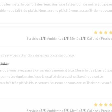
 que les mets, le confort des lieux ainsi que l’attention de notre équipe o
 nous fait très plaisir. Nous aurons plaisir à vous accueillir de nouveau
Servicio
:
5
/5
Ambiente
:
5
/5
Menú
:
5
/5
Calidad / Precio
:
 les services attentionnés et les plats savoureux.
pinión
vis que vous ayez passé un agréable moment à La Closerie des Lilas et qu
ar notre équipe ainsi que la qualité de la cuisine. Savoir que cette
us fait très plaisir. Nous serons heureux de vous accueillir de nouveau à
Servicio
:
5
/5
Ambiente
:
5
/5
Menú
:
5
/5
Calidad / Precio
: