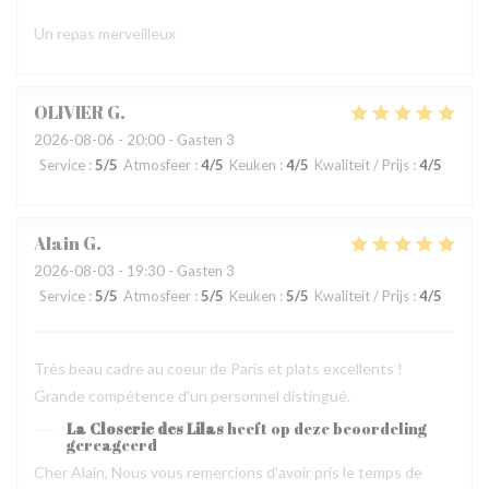
Un repas merveilleux
OLIVIER
G
2026-08-06
- 20:00 - Gasten 3
Service
:
5
/5
Atmosfeer
:
4
/5
Keuken
:
4
/5
Kwaliteit / Prijs
:
4
/5
Alain
G
2026-08-03
- 19:30 - Gasten 3
Service
:
5
/5
Atmosfeer
:
5
/5
Keuken
:
5
/5
Kwaliteit / Prijs
:
4
/5
Très beau cadre au coeur de Paris et plats excellents !
Grande compétence d'un personnel distingué.
La Closerie des Lilas
heeft op deze beoordeling
gereageerd
Cher Alain, Nous vous remercions d’avoir pris le temps de