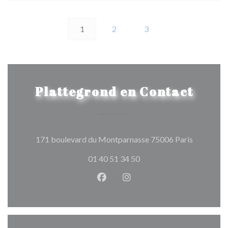
1
2
3
Plattegrond en Contact
((opent in
171 boulevard du Montparnasse 75006 Paris
01 40 51 34 50
Facebook ((opent in een nieuw 
Instagram ((opent in een 