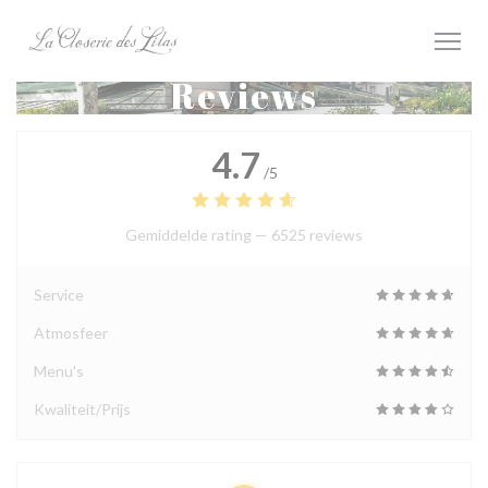
Cookies beheer paneel
Reviews
4.7
/5
Gemiddelde rating —
6525 reviews
Service
Atmosfeer
Menu's
Kwaliteit/Prijs