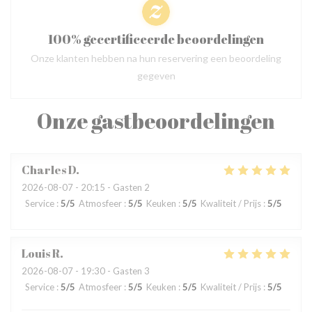
100% gecertificeerde beoordelingen
Onze klanten hebben na hun reservering een beoordeling
gegeven
Onze gastbeoordelingen
Charles
D
2026-08-07
- 20:15 - Gasten 2
Service
:
5
/5
Atmosfeer
:
5
/5
Keuken
:
5
/5
Kwaliteit / Prijs
:
5
/5
Louis
R
2026-08-07
- 19:30 - Gasten 3
Service
:
5
/5
Atmosfeer
:
5
/5
Keuken
:
5
/5
Kwaliteit / Prijs
:
5
/5