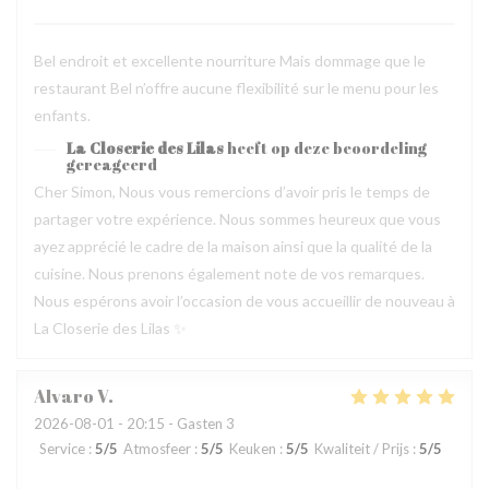
Bel endroit et excellente nourriture Mais dommage que le
restaurant Bel n’offre aucune flexibilité sur le menu pour les
enfants.
La Closerie des Lilas
heeft op deze beoordeling
gereageerd
Cher Simon, Nous vous remercions d’avoir pris le temps de
partager votre expérience. Nous sommes heureux que vous
ayez apprécié le cadre de la maison ainsi que la qualité de la
cuisine. Nous prenons également note de vos remarques.
Nous espérons avoir l’occasion de vous accueillir de nouveau à
La Closerie des Lilas ✨
Alvaro
V
2026-08-01
- 20:15 - Gasten 3
Service
:
5
/5
Atmosfeer
:
5
/5
Keuken
:
5
/5
Kwaliteit / Prijs
:
5
/5