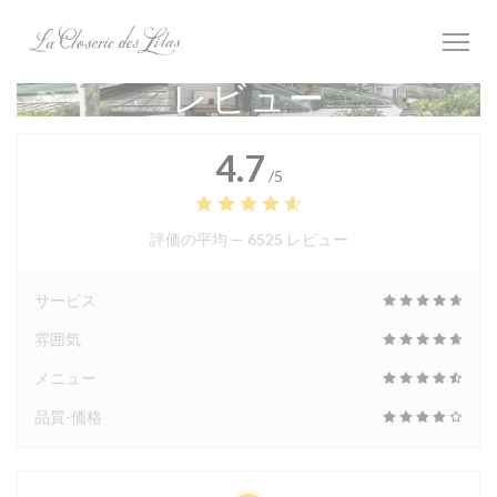
クッキー利用の管理について
レビュー
4.7
/5
評価の平均 —
6525 レビュー
サービス
雰囲気
メニュー
品質-価格