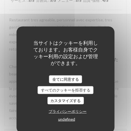
サービス
:
5
/5
雰囲気
:
5
/5
メニュー
:
5
/5
品質-価格
:
4
/5
Restaurant tres agreable, personnel avec expertise, tres
gentil et amable avec esprit! Cuisine simple et raffiné au
même temps, avec goût. Location charmante, pour un
experience que merece de retourner plusieur fois. Je
当サイトはクッキーを利用し
ております。お客様自身でク
retournerai
ッキー利用の設定および管理
La Closerie des Lilas
はこのレビューに返信しました
ができます。
Cher Emanuele, Nous recevons vos compliments avec
beaucoup de plaisir. Nous sommes ravis que vous ayez
全てに同意する
apprécié le charme des lieux, la qualité de la cuisine ainsi que
le professionnalisme et la gentillesse de notre équipe. Votre
すべてのクッキーを拒否する
évocation d’une cuisine à la fois simple, raffinée et pleine de
カスタマイズする
saveurs reflète parfaitement l’esprit que nous souhaitons
faire vivre à nos hôtes. Nous aurons grand plaisir à vous
プライバシーポリシー
accueillir de nouveau à La Closerie des Lilas ✨
undefined