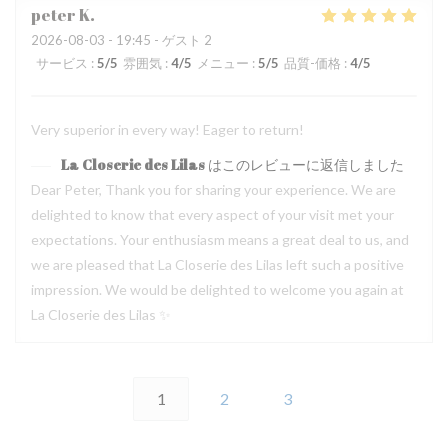
peter
K
2026-08-03
- 19:45 - ゲスト 2
サービス
:
5
/5
雰囲気
:
4
/5
メニュー
:
5
/5
品質-価格
:
4
/5
Very superior in every way! Eager to return!
La Closerie des Lilas
はこのレビューに返信しました
Dear Peter, Thank you for sharing your experience. We are
delighted to know that every aspect of your visit met your
expectations. Your enthusiasm means a great deal to us, and
we are pleased that La Closerie des Lilas left such a positive
impression. We would be delighted to welcome you again at
La Closerie des Lilas ✨
1
2
3