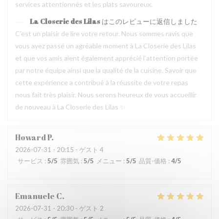
services attentionnés et les plats savoureux.
La Closerie des Lilas
はこのレビューに返信しました
C’est un plaisir de lire votre retour. Nous sommes ravis que
vous ayez passé un agréable moment à La Closerie des Lilas
et que vos amis aient également apprécié l’attention portée
par notre équipe ainsi que la qualité de la cuisine. Savoir que
cette expérience a contribué à la réussite de votre repas
nous fait très plaisir. Nous serons heureux de vous accueillir
de nouveau à La Closerie des Lilas ✨
Howard
P
2026-07-31
- 20:15 - ゲスト 4
サービス
:
5
/5
雰囲気
:
5
/5
メニュー
:
5
/5
品質-価格
:
4
/5
Emanuele
C
2026-07-31
- 20:30 - ゲスト 2