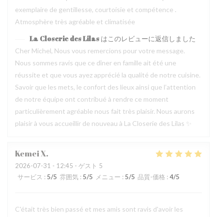
exemplaire de gentillesse, courtoisie et compétence .
Atmosphère très agréable et climatisée
La Closerie des Lilas
はこのレビューに返信しました
Cher Michel, Nous vous remercions pour votre message.
Nous sommes ravis que ce dîner en famille ait été une
réussite et que vous ayez apprécié la qualité de notre cuisine.
Savoir que les mets, le confort des lieux ainsi que l’attention
de notre équipe ont contribué à rendre ce moment
particulièrement agréable nous fait très plaisir. Nous aurons
plaisir à vous accueillir de nouveau à La Closerie des Lilas ✨
Kemei
X
2026-07-31
- 12:45 - ゲスト 5
サービス
:
5
/5
雰囲気
:
5
/5
メニュー
:
5
/5
品質-価格
:
4
/5
C'était très bien passé et mes amis sont ravis d'avoir les