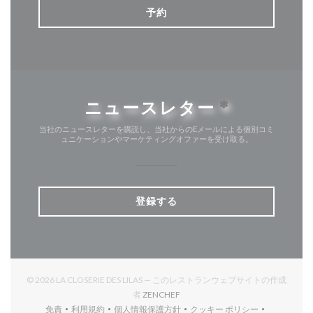
予約
ニュースレター
*
当社のニュースレターを購読し、当社からのEメールによる個別コミ
ュニケーションやマーケティングオファーを受け取る。
登録する
© 2026 LA CLOSERIE DES LILAS — このレストランウェブサイトの作成
((新しいウィンドウで開きます))
者
ZENCHEF
免責
利用規約
個人情報保護方針
クッキー ポリシー