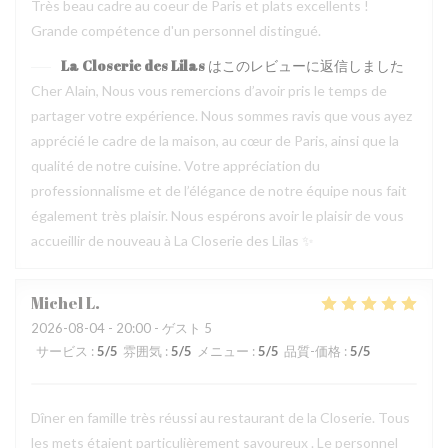
Très beau cadre au coeur de Paris et plats excellents !
Grande compétence d'un personnel distingué.
La Closerie des Lilas
はこのレビューに返信しました
Cher Alain, Nous vous remercions d’avoir pris le temps de
partager votre expérience. Nous sommes ravis que vous ayez
apprécié le cadre de la maison, au cœur de Paris, ainsi que la
qualité de notre cuisine. Votre appréciation du
professionnalisme et de l’élégance de notre équipe nous fait
également très plaisir. Nous espérons avoir le plaisir de vous
accueillir de nouveau à La Closerie des Lilas ✨
Michel
L
2026-08-04
- 20:00 - ゲスト 5
サービス
:
5
/5
雰囲気
:
5
/5
メニュー
:
5
/5
品質-価格
:
5
/5
Dîner en famille très réussi au restaurant de la Closerie. Tous
les mets étaient particulièrement savoureux . Le personnel