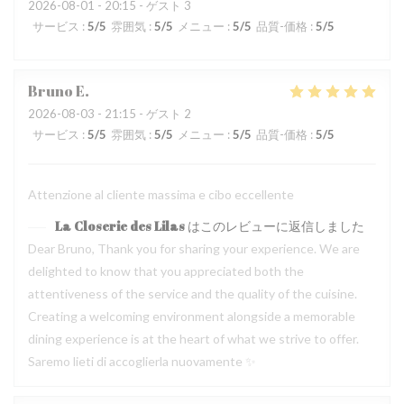
2026-08-01
- 20:15 - ゲスト 3
サービス
:
5
/5
雰囲気
:
5
/5
メニュー
:
5
/5
品質-価格
:
5
/5
Bruno
E
2026-08-03
- 21:15 - ゲスト 2
サービス
:
5
/5
雰囲気
:
5
/5
メニュー
:
5
/5
品質-価格
:
5
/5
Attenzione al cliente massima e cibo eccellente
La Closerie des Lilas
はこのレビューに返信しました
Dear Bruno, Thank you for sharing your experience. We are
delighted to know that you appreciated both the
attentiveness of the service and the quality of the cuisine.
Creating a welcoming environment alongside a memorable
dining experience is at the heart of what we strive to offer.
Saremo lieti di accoglierla nuovamente ✨