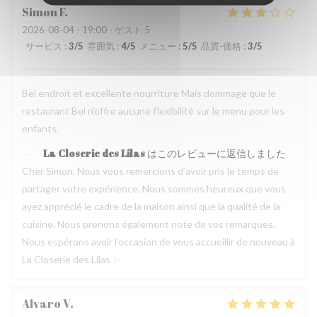
Simon
F
2026-08-04
- 19:00 - ゲスト 5
サービス
:
3
/5
雰囲気
:
4
/5
メニュー
:
5
/5
品質-価格
:
3
/5
Bel endroit et excellente nourriture Mais dommage que le
restaurant Bel n’offre aucune flexibilité sur le menu pour les
enfants.
La Closerie des Lilas
はこのレビューに返信しました
Cher Simon, Nous vous remercions d’avoir pris le temps de
partager votre expérience. Nous sommes heureux que vous
ayez apprécié le cadre de la maison ainsi que la qualité de la
cuisine. Nous prenons également note de vos remarques.
Nous espérons avoir l’occasion de vous accueillir de nouveau à
La Closerie des Lilas ✨
Alvaro
V