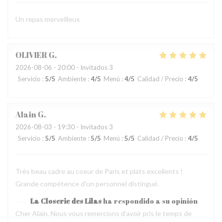
Un repas merveilleux
OLIVIER
G
2026-08-06
- 20:00 - Invitados 3
Servicio
:
5
/5
Ambiente
:
4
/5
Menú
:
4
/5
Calidad / Precio
:
4
/5
Alain
G
2026-08-03
- 19:30 - Invitados 3
Servicio
:
5
/5
Ambiente
:
5
/5
Menú
:
5
/5
Calidad / Precio
:
4
/5
Très beau cadre au coeur de Paris et plats excellents !
Grande compétence d'un personnel distingué.
La Closerie des Lilas
ha respondido a su opinión
Cher Alain, Nous vous remercions d’avoir pris le temps de