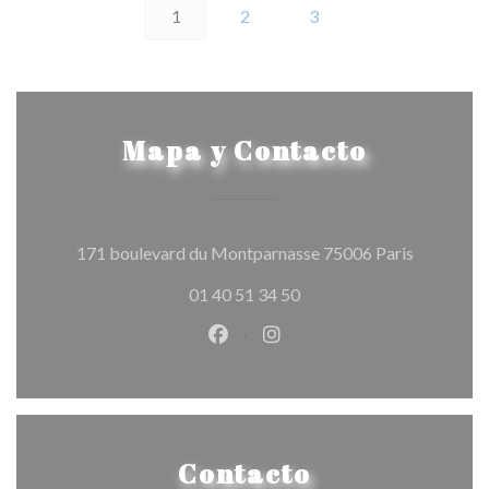
1
2
3
Mapa y Contacto
((abre en 
171 boulevard du Montparnasse 75006 Paris
01 40 51 34 50
Facebook ((abre en una nueva v
Instagram ((abre en una 
Contacto