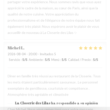
partager votre expérience. Nous sommes ravis que vous ayez
apprécié le cadre de la maison, au cœur de Paris, ainsi que la
qualité de notre cuisine. Votre appréciation du
professionnalisme et de l’élégance de notre équipe nous fait
également très plaisir. Nous espérons avoir le plaisir de vous
accueillir de nouveau à La Closerie des Lilas ✨
Michel
L
2026-08-04
- 20:00 - Invitados 5
Servicio
:
5
/5
Ambiente
:
5
/5
Menú
:
5
/5
Calidad / Precio
:
5
/5
Dîner en famille très réussi au restaurant de la Closerie. Tous
les mets étaient particulièrement savoureux . Le personnel
exemplaire de gentillesse, courtoisie et compétence .
Atmosphère très agréable et climatisée
La Closerie des Lilas
ha respondido a su opinión
Cher Michel, Nous vous remercions pour votre message.