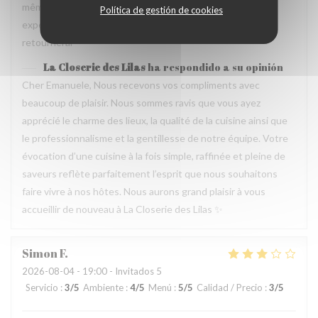
même temps, avec goût. Location charmante, pour un
Política de gestión de cookies
experience que merece de retourner plusieur fois. Je
retournerai
La Closerie des Lilas
ha respondido a su opinión
Cher Emanuele, Nous recevons vos compliments avec
beaucoup de plaisir. Nous sommes ravis que vous ayez
apprécié le charme des lieux, la qualité de la cuisine ainsi que
le professionnalisme et la gentillesse de notre équipe. Votre
évocation d’une cuisine à la fois simple, raffinée et pleine de
saveurs reflète parfaitement l’esprit que nous souhaitons
faire vivre à nos hôtes. Nous aurons grand plaisir à vous
accueillir de nouveau à La Closerie des Lilas ✨
Simon
F
2026-08-04
- 19:00 - Invitados 5
Servicio
:
3
/5
Ambiente
:
4
/5
Menú
:
5
/5
Calidad / Precio
:
3
/5