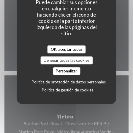
Puede cambiar sus opciones
en cualquier momento
Horario de apertura
haciendo clic en el icono de
cookie en la parte inferior
izquierda de las páginas del
sitio.
Lun
-
Dom
OK, aceptar todas
12:00 - 00:00
Denegar todas las cookies
Personalizar
Política de protección de datos personales
Acceso
Política de gestión de cookies
Metro
Station Port-Royal - Observatoire RER B /
Station Port Royal Métro ligne 4 station Vavin –