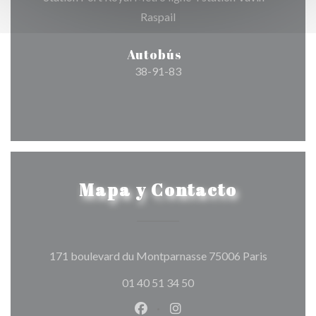
Raspail
Autobús
38-91-83
Mapa y Contacto
((abre en 
171 boulevard du Montparnasse 75006 Paris
01 40 51 34 50