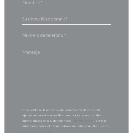
De acuerdo con la normativa de protección de datos, puede
ejercer su derecho a no recibir comunicaciones comerciales
inscribiéndose en la Lista Robinson:
listarobinson.es
. Para más
información sobre el tratamiento de sus datos, consulte nuestra
política de privacidad
.