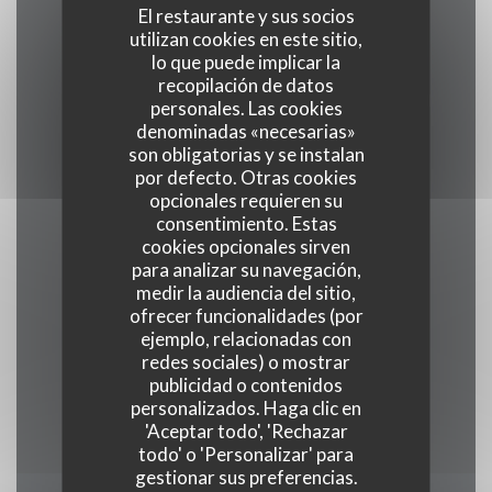
El restaurante y sus socios
utilizan cookies en este sitio,
lo que puede implicar la
Cocina
recopilación de datos
tradicional, productos frescos, Producto regional
personales. Las cookies
denominadas «necesarias»
son obligatorias y se instalan
Tipo de negocio
por defecto. Otras cookies
Restaurante Gastronómico
opcionales requieren su
consentimiento. Estas
cookies opcionales sirven
Servicios
para analizar su navegación,
Veranda , WiFi, Climatización, Valet, Acceso a
medir la audiencia del sitio,
ofrecer funcionalidades (por
Discapacitados
ejemplo, relacionadas con
redes sociales) o mostrar
Métodos de pago
publicidad o contenidos
personalizados. Haga clic en
Union Pay, Efectivo, Visa, American Express
'Aceptar todo', 'Rechazar
todo' o 'Personalizar' para
gestionar sus preferencias.