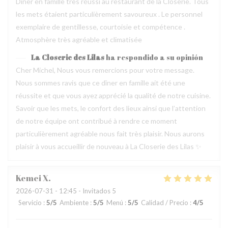
Dîner en famille très réussi au restaurant de la Closerie. Tous
les mets étaient particulièrement savoureux . Le personnel
exemplaire de gentillesse, courtoisie et compétence .
Atmosphère très agréable et climatisée
La Closerie des Lilas
ha respondido a su opinión
Cher Michel, Nous vous remercions pour votre message.
Nous sommes ravis que ce dîner en famille ait été une
réussite et que vous ayez apprécié la qualité de notre cuisine.
Savoir que les mets, le confort des lieux ainsi que l’attention
de notre équipe ont contribué à rendre ce moment
particulièrement agréable nous fait très plaisir. Nous aurons
plaisir à vous accueillir de nouveau à La Closerie des Lilas ✨
Kemei
X
2026-07-31
- 12:45 - Invitados 5
Servicio
:
5
/5
Ambiente
:
5
/5
Menú
:
5
/5
Calidad / Precio
:
4
/5