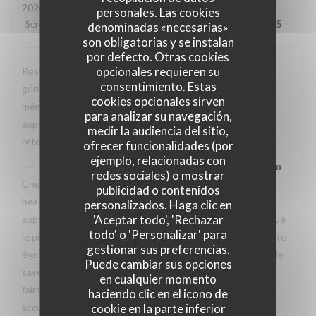
2026-07-31
- 20:30 - Invitados 2
personales. Las cookies
Servicio
:
5
/5
Ambiente
:
5
/5
Menú
:
5
/5
Calidad / Precio
:
4
/5
denominadas «necesarias»
son obligatorias y se instalan
por defecto. Otras cookies
opcionales requieren su
Restaurant tres agreable, personnel avec expertise, tres
consentimiento. Estas
gentil et amable avec esprit! Cuisine simple et raffiné au
cookies opcionales sirven
même temps, avec goût. Location charmante, pour un
para analizar su navegación,
experience que merece de retourner plusieur fois. Je
medir la audiencia del sitio,
retournerai
ofrecer funcionalidades (por
ejemplo, relacionadas con
La Closerie des Lilas
ha respondido a su opinión
redes sociales) o mostrar
Cher Emanuele, Nous recevons vos compliments avec
publicidad o contenidos
beaucoup de plaisir. Nous sommes ravis que vous ayez
personalizados. Haga clic en
'Aceptar todo', 'Rechazar
apprécié le charme des lieux, la qualité de la cuisine ainsi que
todo' o 'Personalizar' para
le professionnalisme et la gentillesse de notre équipe. Votre
gestionar sus preferencias.
évocation d’une cuisine à la fois simple, raffinée et pleine de
Puede cambiar sus opciones
saveurs reflète parfaitement l’esprit que nous souhaitons
en cualquier momento
faire vivre à nos hôtes. Nous aurons grand plaisir à vous
haciendo clic en el icono de
accueillir de nouveau à La Closerie des Lilas ✨
cookie en la parte inferior