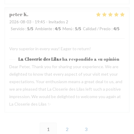
peter
K
2026-08-03
- 19:45 - Invitados 2
Servicio
:
5
/5
Ambiente
:
4
/5
Menú
:
5
/5
Calidad / Precio
:
4
/5
Very superior in every way! Eager to return!
La Closerie des Lilas
ha respondido a su opinión
Dear Peter, Thank you for sharing your experience. We are
delighted to know that every aspect of your visit met your
expectations. Your enthusiasm means a great deal to us, and
we are pleased that La Closerie des Lilas left such a positive
impression. We would be delighted to welcome you again at
La Closerie des Lilas ✨
1
2
3