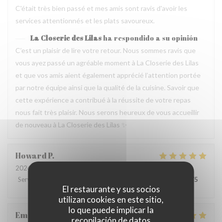
C'était très bien passé et mes amis sont ravis d'avoir les
services attentionnés et les plats savoureux.
La Closerie des Lilas
ha respondido a su opinión
C’est un plaisir de lire votre retour. Nous sommes ravis que
vous ayez passé un agréable moment à La Closerie des Lilas
et que vos amis aient également apprécié l’attention portée
par notre équipe ainsi que la qualité de la cuisine. Savoir que
cette expérience a contribué à la réussite de votre repas
nous fait très plaisir. Nous serons heureux de vous accueillir
de nouveau à La Closerie des Lilas ✨
Howard
P
2026-07-31
- 20:15 - Invitados 4
Servicio
:
5
/5
Ambiente
:
5
/5
Menú
:
5
/5
Calidad / Precio
:
4
/5
El restaurante y sus socios
utilizan cookies en este sitio,
lo que puede implicar la
Emanuele
C
recopilación de datos