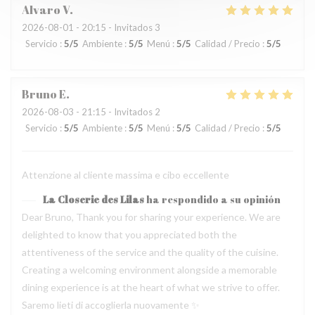
Alvaro
V
2026-08-01
- 20:15 - Invitados 3
Servicio
:
5
/5
Ambiente
:
5
/5
Menú
:
5
/5
Calidad / Precio
:
5
/5
Bruno
E
2026-08-03
- 21:15 - Invitados 2
Servicio
:
5
/5
Ambiente
:
5
/5
Menú
:
5
/5
Calidad / Precio
:
5
/5
Attenzione al cliente massima e cibo eccellente
La Closerie des Lilas
ha respondido a su opinión
Dear Bruno, Thank you for sharing your experience. We are
delighted to know that you appreciated both the
attentiveness of the service and the quality of the cuisine.
Creating a welcoming environment alongside a memorable
dining experience is at the heart of what we strive to offer.
Saremo lieti di accoglierla nuovamente ✨