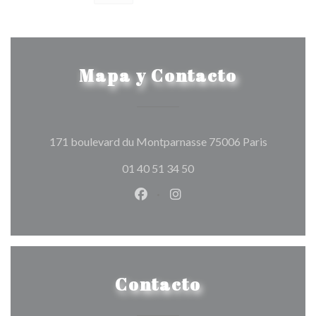
Mapa y Contacto
((abre en 
171 boulevard du Montparnasse 75006 Paris
01 40 51 34 50
Facebook ((abre en una nueva v
Instagram ((abre en una 
Contacto