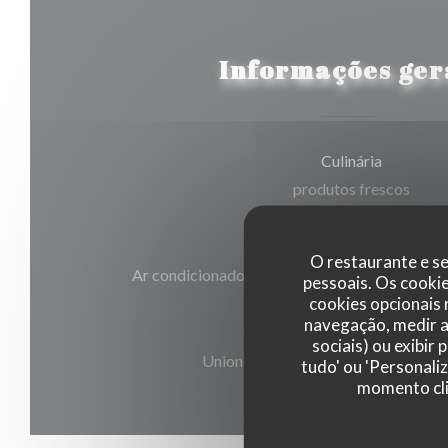
Informações ger
Culinária
produtos frescos
Serviços
O restaurante e se
Ar condicionado, Acesso para pessoas com mo
pessoais. Os cooki
cookies opcionais
navegação, medir a 
Métodos de pagamento
sociais) ou exibir
Union Pay, Dinheiro, Visa, American
tudo' ou 'Personali
momento cli