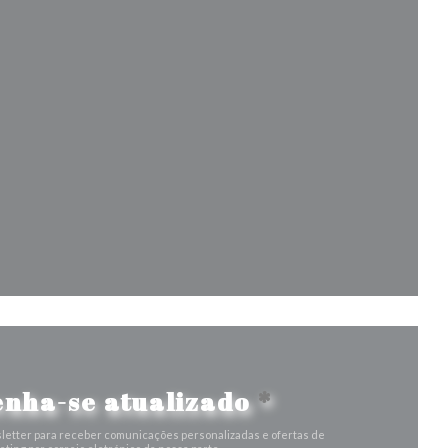
a nova janela))
la))
a janela))
nha-se atualizado
*
letter para receber comunicações personalizadas e ofertas de