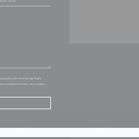
municações de marketing. Pode
bre o tratamento dos seus dados,