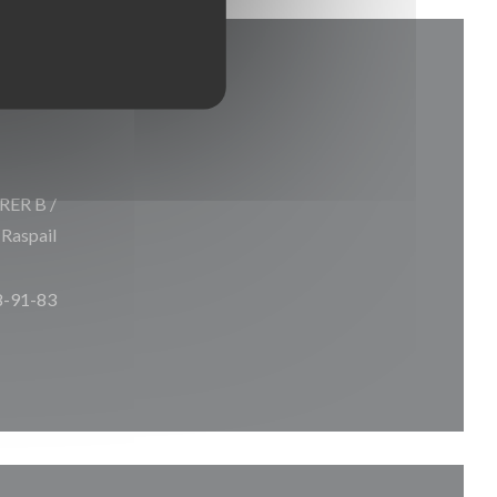
 RER B /
 Raspail
8-91-83