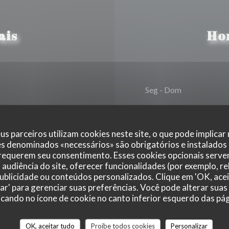
ais
Ho
Seg
-
Dom
us parceiros utilizam cookies neste site, o que pode implicar
bilidade reduzida
es denominados «necessários» são obrigatórios e instalados
 requerem seu consentimento. Esses cookies opcionais servem
audiência do site, oferecer funcionalidades (por exemplo, r
 publicidade ou conteúdos personalizados. Clique em 'OK, acei
 Express
zar' para gerenciar suas preferências. Você pode alterar suas
cando no ícone de cookie no canto inferior esquerdo das pági
OK, aceitar tudo
Proíbe todos cookies
Personalizar