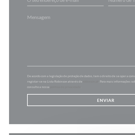
De acordo com a legislação de proteção de dados, tem o direito de se opor a co
registar-se na Lista Robinson através de
robinson.pt
. Para mais informações so
consulte a nossa
política de privacidade
.