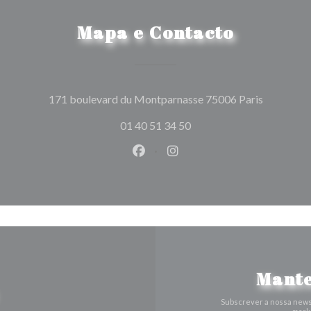
Mapa e Contacto
((abre num
171 boulevard du Montparnasse 75006 Paris
01 40 51 34 50
Facebook ((abre numa nova jane
Instagram ((abre numa nov
Mante
Subscrever a nossa news