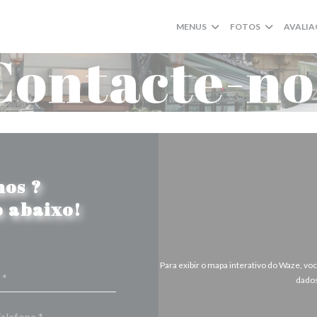
MENUS
FOTOS
AVALIA
Contacte-no
nos ?
 abaixo!
Para exibir o mapa interativo do Waze, v
dados