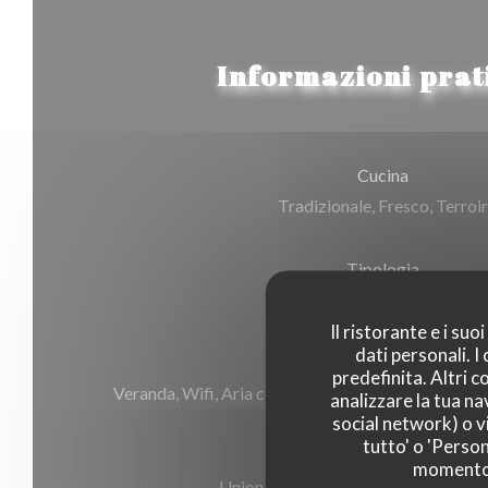
Informazioni prat
Cucina
Tradizionale, Fresco, Terroir
Tipologia
Ristorante gastronomico
Il ristorante e i su
dati personali. 
Servizi
predefinita. Altri 
Veranda, Wifi, Aria condizionata, servizio di parch
analizzare la tua na
social network) o vi
tutto' o 'Person
Metodo di pagamento
momento c
Union Pay, Contanti, Visa, American