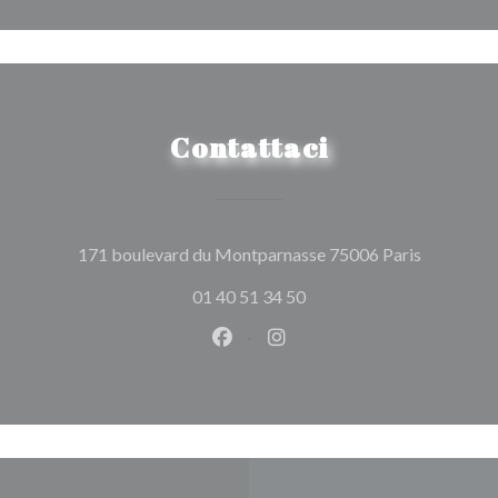
Contattaci
((apre una
171 boulevard du Montparnasse 75006 Paris
01 40 51 34 50
Facebook ((apre una nuova fines
Instagram ((apre una nuov