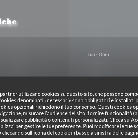
iche
Lun
-
Dom
oi partner utilizzano cookies su questo sito, che possono comp
I cookies denominati «necessari» sono obbligatori e installati
cookies opzionali richiedono il tuo consenso. Questi cookies o
eggio, Accesso disabili
vigazione, misurare l'audience del sito, fornire funzionalità (
sualizzare pubblicità o contenuti personalizzati. Clicca su 'Acc
alizza' per gestire le tue preferenze. Puoi modificare le tue sc
liccando sull'icona del cookie in basso a sinistra delle pagine
 Express