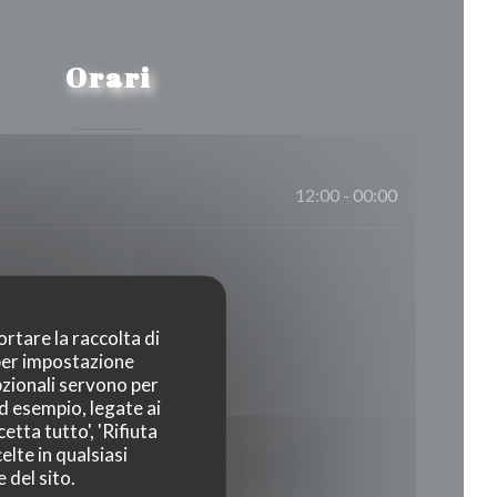
Orari
12:00 - 00:00
ortare la raccolta di
 per impostazione
pzionali servono per
ad esempio, legate ai
etta tutto', 'Rifiuta
elte in qualsiasi
 del sito.