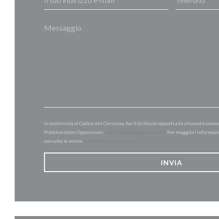
In conformità al Codice del Consumo, hai il diritto di opporti alle chiamate comm
Pubblico delle Opposizioni:
registrodelleopposizioni.it
. Per maggiori informazi
consulta la nostra
informativa sulla privacy
.