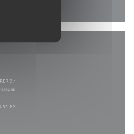
 RER B /
 Raspail
8-91-83