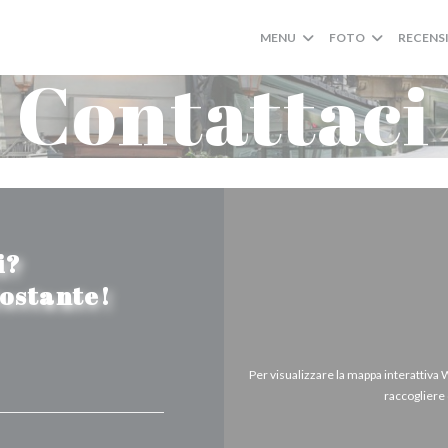
MENU
FOTO
RECENS
Contattaci
i?
tostante!
Per visualizzare la mappa interattiva
raccogliere 