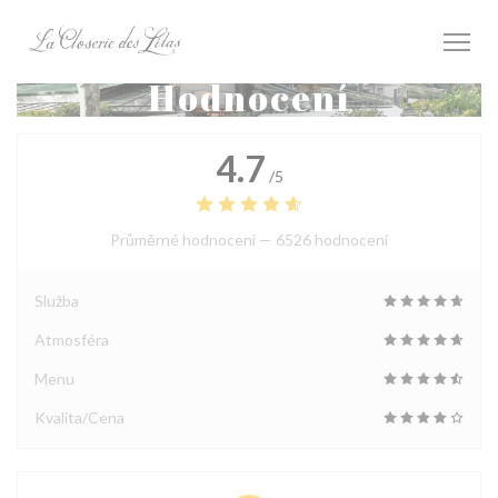
Panel pro správu cookies
Hodnocení
4.7
/5
Průměrné hodnocení —
6526 hodnoceni
Služba
Atmosféra
Menu
Kvalita/Cena