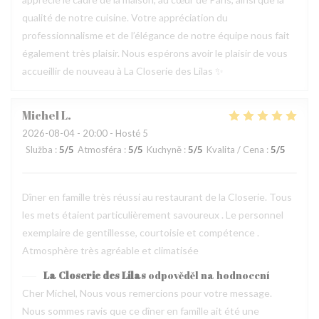
qualité de notre cuisine. Votre appréciation du
professionnalisme et de l’élégance de notre équipe nous fait
également très plaisir. Nous espérons avoir le plaisir de vous
accueillir de nouveau à La Closerie des Lilas ✨
Michel
L
2026-08-04
- 20:00 - Hosté 5
Služba
:
5
/5
Atmosféra
:
5
/5
Kuchyně
:
5
/5
Kvalita / Cena
:
5
/5
Dîner en famille très réussi au restaurant de la Closerie. Tous
les mets étaient particulièrement savoureux . Le personnel
exemplaire de gentillesse, courtoisie et compétence .
Atmosphère très agréable et climatisée
La Closerie des Lilas
odpověděl na hodnocení
Cher Michel, Nous vous remercions pour votre message.
Nous sommes ravis que ce dîner en famille ait été une