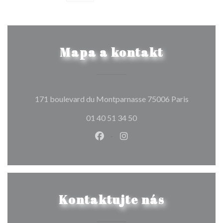
Mapa a kontakt
((otevře s
171 boulevard du Montparnasse 75006 Paris
01 40 51 34 50
Facebook ((otevře se v novém o
Instagram ((otevře se v n
Kontaktujte nás