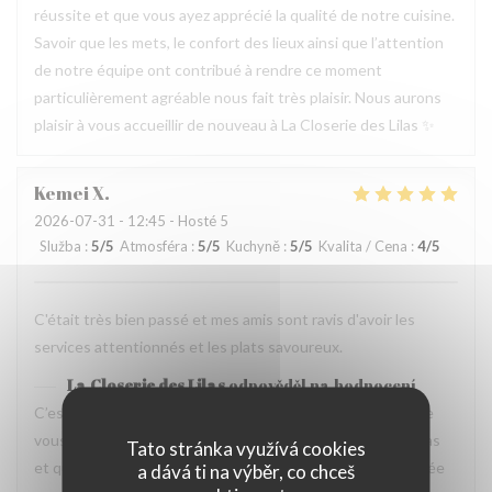
réussite et que vous ayez apprécié la qualité de notre cuisine.
Savoir que les mets, le confort des lieux ainsi que l’attention
de notre équipe ont contribué à rendre ce moment
particulièrement agréable nous fait très plaisir. Nous aurons
plaisir à vous accueillir de nouveau à La Closerie des Lilas ✨
Kemei
X
2026-07-31
- 12:45 - Hosté 5
Služba
:
5
/5
Atmosféra
:
5
/5
Kuchyně
:
5
/5
Kvalita / Cena
:
4
/5
C'était très bien passé et mes amis sont ravis d'avoir les
services attentionnés et les plats savoureux.
La Closerie des Lilas
odpověděl na hodnocení
C’est un plaisir de lire votre retour. Nous sommes ravis que
vous ayez passé un agréable moment à La Closerie des Lilas
Tato stránka využívá cookies
et que vos amis aient également apprécié l’attention portée
a dává ti na výběr, co chceš