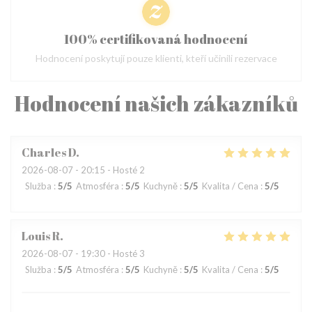
100% certifikovaná hodnocení
Hodnocení poskytují pouze klienti, kteří učinili rezervace
Hodnocení našich zákazníků
Charles
D
2026-08-07
- 20:15 - Hosté 2
Služba
:
5
/5
Atmosféra
:
5
/5
Kuchyně
:
5
/5
Kvalita / Cena
:
5
/5
Louis
R
2026-08-07
- 19:30 - Hosté 3
Služba
:
5
/5
Atmosféra
:
5
/5
Kuchyně
:
5
/5
Kvalita / Cena
:
5
/5