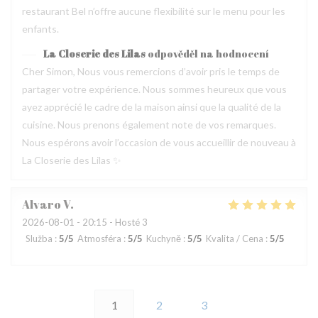
restaurant Bel n’offre aucune flexibilité sur le menu pour les
enfants.
La Closerie des Lilas
odpověděl na hodnocení
Cher Simon, Nous vous remercions d’avoir pris le temps de
partager votre expérience. Nous sommes heureux que vous
ayez apprécié le cadre de la maison ainsi que la qualité de la
cuisine. Nous prenons également note de vos remarques.
Nous espérons avoir l’occasion de vous accueillir de nouveau à
La Closerie des Lilas ✨
Alvaro
V
2026-08-01
- 20:15 - Hosté 3
Služba
:
5
/5
Atmosféra
:
5
/5
Kuchyně
:
5
/5
Kvalita / Cena
:
5
/5
1
2
3