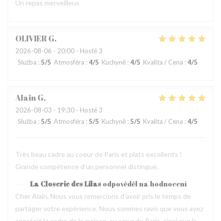
Un repas merveilleux
OLIVIER
G
2026-08-06
- 20:00 - Hosté 3
Služba
:
5
/5
Atmosféra
:
4
/5
Kuchyně
:
4
/5
Kvalita / Cena
:
4
/5
Alain
G
2026-08-03
- 19:30 - Hosté 3
Služba
:
5
/5
Atmosféra
:
5
/5
Kuchyně
:
5
/5
Kvalita / Cena
:
4
/5
Très beau cadre au coeur de Paris et plats excellents !
Grande compétence d'un personnel distingué.
La Closerie des Lilas
odpověděl na hodnocení
Cher Alain, Nous vous remercions d’avoir pris le temps de
partager votre expérience. Nous sommes ravis que vous ayez
apprécié le cadre de la maison, au cœur de Paris, ainsi que la