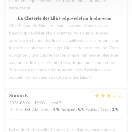
experience que merece de retourner plusieur fois. Je
retournerai
La Closerie des Lilas
odpověděl na hodnocení
Cher Emanuele, Nous recevons vos compliments avec
beaucoup de plaisir. Nous sommes ravis que vous ayez
apprécié le charme des lieux, la qualité de la cuisine ainsi que
le professionnalisme et la gentillesse de notre équipe. Votre
évocation d’une cuisine à la fois simple, raffinée et pleine de
saveurs reflète parfaitement l’esprit que nous souhaitons
faire vivre à nos hôtes. Nous aurons grand plaisir à vous
accueillir de nouveau à La Closerie des Lilas ✨
Simon
F
2026-08-04
- 19:00 - Hosté 5
Služba
:
3
/5
Atmosféra
:
4
/5
Kuchyně
:
5
/5
Kvalita / Cena
:
3
/5
Bel endroit et excellente nourriture Mais dommage que le