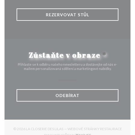
REZERVOVAT STŮL
Zůstaňte v obraze
*
Přihlaste se k odběru našeho newsletteru a dostávejte od nás e-
mailem personalizovaná sdělení a marketingové nabídky.
ODEBÍRAT
© 2026 LA CLOSERIE DES LILAS — WEBOVÉ STRÁNKY RESTAURACE
((OTEVŘE SE V NOVÉM OK