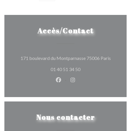
Accès/Contact
((ouvre un
171 boulevard du Montparnasse 75006 Paris
01 40 51 34 50
Facebook ((ouvre une nouvelle 
Instagram ((ouvre une nou
Nous contacter