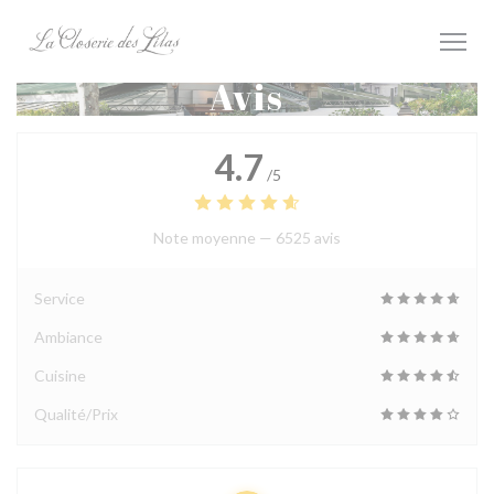
Personnalisation de vos choix en matière de cookies
Avis
4.7
/5
Note moyenne —
6525 avis
Service
Ambiance
Cuisine
Qualité/Prix