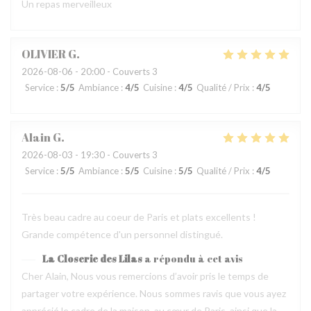
Un repas merveilleux
OLIVIER
G
2026-08-06
- 20:00 - Couverts 3
Service
:
5
/5
Ambiance
:
4
/5
Cuisine
:
4
/5
Qualité / Prix
:
4
/5
Alain
G
2026-08-03
- 19:30 - Couverts 3
Service
:
5
/5
Ambiance
:
5
/5
Cuisine
:
5
/5
Qualité / Prix
:
4
/5
Très beau cadre au coeur de Paris et plats excellents !
Grande compétence d'un personnel distingué.
La Closerie des Lilas
a répondu à cet avis
Cher Alain, Nous vous remercions d’avoir pris le temps de
partager votre expérience. Nous sommes ravis que vous ayez
apprécié le cadre de la maison, au cœur de Paris, ainsi que la