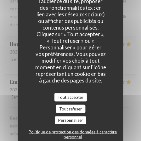
l'audience du site, proposer
par notre équipe ainsi que la qualité de la cuisine. Savoir que
des fonctionnalités (ex : en
cette expérience a contribué à la réussite de votre repas
lien avec les réseaux sociaux)
nous fait très plaisir. Nous serons heureux de vous accueillir
ou afficher des publicités ou
de nouveau à La Closerie des Lilas ✨
contenus personnalisés.
Cliquez sur « Tout accepter »,
« Tout refuser » ou «
Howard
P
Personnaliser » pour gérer
2026-07-31
- 20:15 - Couverts 4
vos préférences. Vous pouvez
Service
:
5
/5
Ambiance
:
5
/5
Cuisine
:
5
/5
Qualité / Prix
:
4
/5
modifier vos choix à tout
moment en cliquant sur l'icône
représentant un cookie en bas
à gauche des pages du site.
Emanuele
C
2026-07-31
- 20:30 - Couverts 2
Service
:
5
/5
Ambiance
:
5
Tout accepter
/5
Cuisine
:
5
/5
Qualité / Prix
:
4
/5
Tout refuser
Restaurant tres agreable, personnel avec expertise, tres
Personnaliser
gentil et amable avec esprit! Cuisine simple et raffiné au
Politique de protection des données à caractère
même temps, avec goût. Location charmante, pour un
personnel