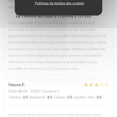
experience que merece de retourner plusieur fois. Je
Politique de gestion des cookies
retournerai
La Closerie des Lilas
a répondu à cet avis
Cher Emanuele, Nous recevons vos compliments avec
beaucoup de plaisir. Nous sommes ravis que vous ayez
apprécié le charme des lieux, la qualité de la cuisine ainsi que
le professionnalisme et la gentillesse de notre équipe. Votre
évocation d’une cuisine à la fois simple, raffinée et pleine de
saveurs reflète parfaitement l’esprit que nous souhaitons
faire vivre à nos hôtes. Nous aurons grand plaisir à vous
accueillir de nouveau à La Closerie des Lilas ✨
Simon
F
2026-08-04
- 19:00 - Couverts 5
Service
:
3
/5
Ambiance
:
4
/5
Cuisine
:
5
/5
Qualité / Prix
:
3
/5
Bel endroit et excellente nourriture Mais dommage que le