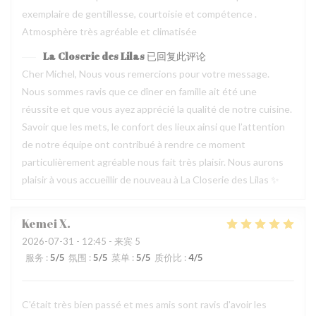
exemplaire de gentillesse, courtoisie et compétence .
Atmosphère très agréable et climatisée
La Closerie des Lilas
已回复此评论
Cher Michel, Nous vous remercions pour votre message.
Nous sommes ravis que ce dîner en famille ait été une
réussite et que vous ayez apprécié la qualité de notre cuisine.
Savoir que les mets, le confort des lieux ainsi que l’attention
de notre équipe ont contribué à rendre ce moment
particulièrement agréable nous fait très plaisir. Nous aurons
plaisir à vous accueillir de nouveau à La Closerie des Lilas ✨
Kemei
X
2026-07-31
- 12:45 - 来宾 5
服务
:
5
/5
氛围
:
5
/5
菜单
:
5
/5
质价比
:
4
/5
C'était très bien passé et mes amis sont ravis d'avoir les