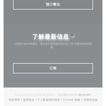
预订餐位
了解最新信息
*
订阅我们的时事通讯，通过电子邮件接收我们的个性化通讯和营销优
惠。
订阅
((在新窗口中
© 2026 LA CLOSERIE DES LILAS — 餐馆网站创建者
ZENCHEF
免责声明
使用条款
个人数据保护政策
COOKIE 策略
无障碍设施
((在新窗口中打开))
((在新窗口中打开))
((在新窗口中打开))
((在新窗口中打开))
((在新窗口中