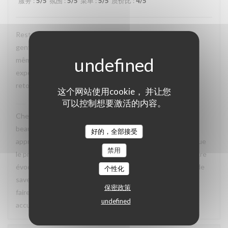
服务
:
5
/5
氛围
:
5
/5
菜单
:
5
/5
质价比
:
4
/5
Restaurant tres agreable, personnel avec expertise, tres
gentil et amable avec esprit! Cuisine simple et raffiné au
même temps, avec goût. Location charmante, pour un
experience que merece de retourner plusieur fois. Je
retournerai
这个网站使用cookie， 并让您
可以控制想要激活的内容。
La Closerie des Lilas
已回复此评论
Cher Emanuele, Nous recevons vos compliments avec
beaucoup de plaisir. Nous sommes ravis que vous ayez
好的，全部接受
apprécié le charme des lieux, la qualité de la cuisine ainsi que
禁用
le professionnalisme et la gentillesse de notre équipe. Votre
évocation d’une cuisine à la fois simple, raffinée et pleine de
个性化
saveurs reflète parfaitement l’esprit que nous souhaitons
保密政策
faire vivre à nos hôtes. Nous aurons grand plaisir à vous
undefined
accueillir de nouveau à La Closerie des Lilas ✨