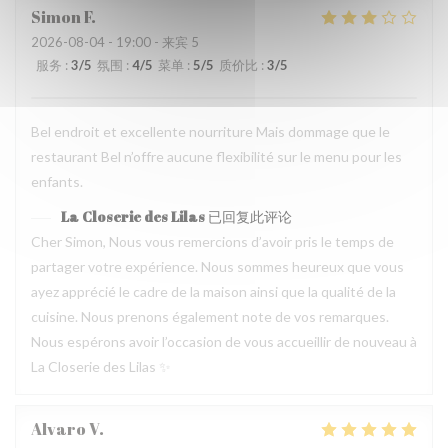
Simon
F
2026-08-04
- 19:00 - 来宾 5
服务
:
3
/5
氛围
:
4
/5
菜单
:
5
/5
质价比
:
3
/5
Bel endroit et excellente nourriture Mais dommage que le
restaurant Bel n’offre aucune flexibilité sur le menu pour les
enfants.
La Closerie des Lilas
已回复此评论
Cher Simon, Nous vous remercions d’avoir pris le temps de
partager votre expérience. Nous sommes heureux que vous
ayez apprécié le cadre de la maison ainsi que la qualité de la
cuisine. Nous prenons également note de vos remarques.
Nous espérons avoir l’occasion de vous accueillir de nouveau à
La Closerie des Lilas ✨
Alvaro
V