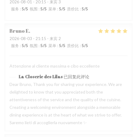
2026-08-01
- 20:15 - 来宾 3
服务
:
5
/5
氛围
:
5
/5
菜单
:
5
/5
质价比
:
5
/5
Bruno
E
2026-08-03
- 21:15 - 来宾 2
服务
:
5
/5
氛围
:
5
/5
菜单
:
5
/5
质价比
:
5
/5
Attenzione al cliente massima e cibo eccellente
La Closerie des Lilas
已回复此评论
Dear Bruno, Thank you for sharing your experience. We are
delighted to know that you appreciated both the
attentiveness of the service and the quality of the cuisine.
Creating a welcoming environment alongside a memorable
dining experience is at the heart of what we strive to offer.
Saremo lieti di accoglierla nuovamente ✨