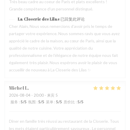
Très beau cadre au coeur de Paris et plats excellents !
Grande compétence d'un personnel distingué.
La Closerie des Lilas
已回复此评论
Cher Alain, Nous vous remercions d’avoir pris le temps de
partager votre expérience. Nous sommes ravis que vous ayez
apprécié le cadre de la maison, au cœur de Paris, ainsi que la
qualité de notre cuisine. Votre appréciation du
professionnalisme et de l’élégance de notre équipe nous fait
également très plaisir. Nous espérons avoir le plaisir de vous
accueillir de nouveau à La Closerie des Lilas ✨
Michel
L
2026-08-04
- 20:00 - 来宾 5
服务
:
5
/5
氛围
:
5
/5
菜单
:
5
/5
质价比
:
5
/5
Dîner en famille très réussi au restaurant de la Closerie. Tous
les mets étaient particulièrement savoureux . Le personnel