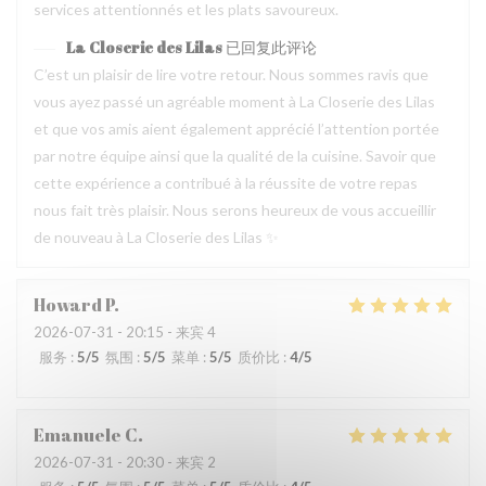
services attentionnés et les plats savoureux.
La Closerie des Lilas
已回复此评论
C’est un plaisir de lire votre retour. Nous sommes ravis que
vous ayez passé un agréable moment à La Closerie des Lilas
et que vos amis aient également apprécié l’attention portée
par notre équipe ainsi que la qualité de la cuisine. Savoir que
cette expérience a contribué à la réussite de votre repas
nous fait très plaisir. Nous serons heureux de vous accueillir
de nouveau à La Closerie des Lilas ✨
Howard
P
2026-07-31
- 20:15 - 来宾 4
服务
:
5
/5
氛围
:
5
/5
菜单
:
5
/5
质价比
:
4
/5
Emanuele
C
2026-07-31
- 20:30 - 来宾 2