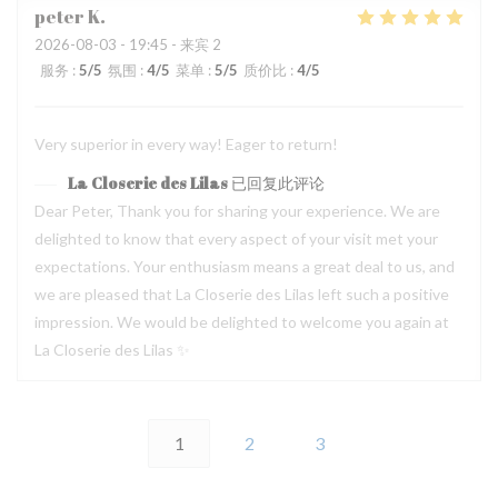
peter
K
2026-08-03
- 19:45 - 来宾 2
服务
:
5
/5
氛围
:
4
/5
菜单
:
5
/5
质价比
:
4
/5
Very superior in every way! Eager to return!
La Closerie des Lilas
已回复此评论
Dear Peter, Thank you for sharing your experience. We are
delighted to know that every aspect of your visit met your
expectations. Your enthusiasm means a great deal to us, and
we are pleased that La Closerie des Lilas left such a positive
impression. We would be delighted to welcome you again at
La Closerie des Lilas ✨
1
2
3