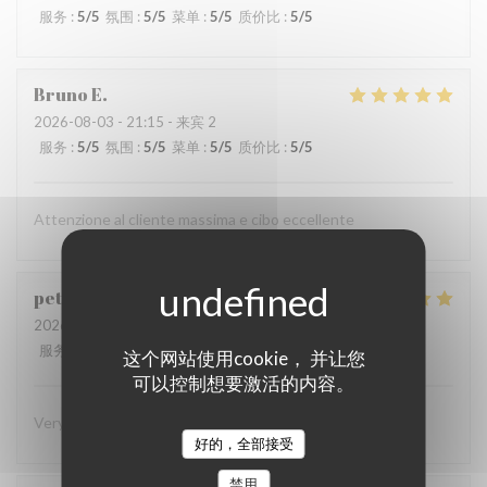
服务
:
5
/5
氛围
:
5
/5
菜单
:
5
/5
质价比
:
5
/5
Bruno
E
2026-08-03
- 21:15 - 来宾 2
服务
:
5
/5
氛围
:
5
/5
菜单
:
5
/5
质价比
:
5
/5
Attenzione al cliente massima e cibo eccellente
peter
K
2026-08-03
- 19:45 - 来宾 2
服务
:
5
/5
氛围
:
4
/5
菜单
:
5
/5
质价比
:
4
/5
这个网站使用cookie， 并让您
可以控制想要激活的内容。
Very superior in every way! Eager to return!
好的，全部接受
禁用