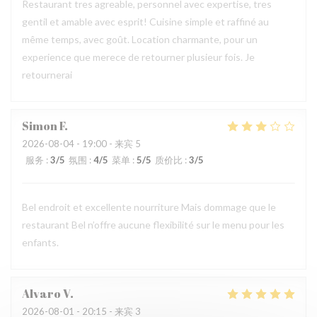
Restaurant tres agreable, personnel avec expertise, tres
gentil et amable avec esprit! Cuisine simple et raffiné au
même temps, avec goût. Location charmante, pour un
experience que merece de retourner plusieur fois. Je
retournerai
Simon
F
2026-08-04
- 19:00 - 来宾 5
服务
:
3
/5
氛围
:
4
/5
菜单
:
5
/5
质价比
:
3
/5
Bel endroit et excellente nourriture Mais dommage que le
restaurant Bel n’offre aucune flexibilité sur le menu pour les
enfants.
Alvaro
V
2026-08-01
- 20:15 - 来宾 3