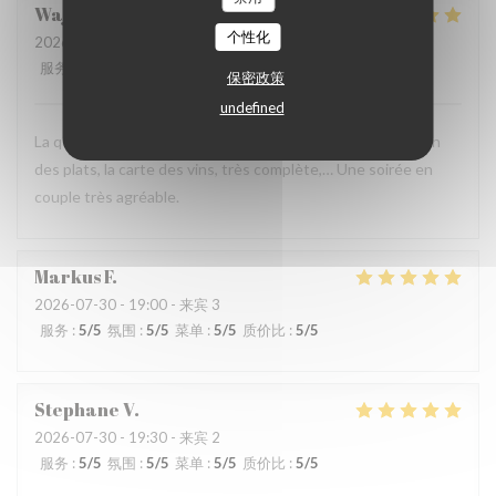
Wajdi
M
个性化
2026-08-01
- 19:00 - 来宾 2
服务
:
5
/5
氛围
:
5
/5
菜单
:
5
/5
质价比
:
4
/5
保密政策
undefined
La qualité du service, l’amabilité de l’accueil, la présentation
des plats, la carte des vins, très complète,… Une soirée en
couple très agréable.
Markus
F
2026-07-30
- 19:00 - 来宾 3
服务
:
5
/5
氛围
:
5
/5
菜单
:
5
/5
质价比
:
5
/5
Stephane
V
2026-07-30
- 19:30 - 来宾 2
服务
:
5
/5
氛围
:
5
/5
菜单
:
5
/5
质价比
:
5
/5