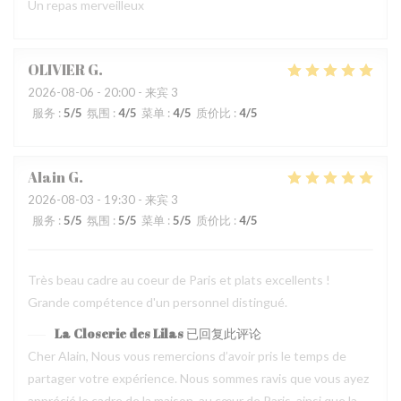
Un repas merveilleux
OLIVIER
G
2026-08-06
- 20:00 - 来宾 3
服务
:
5
/5
氛围
:
4
/5
菜单
:
4
/5
质价比
:
4
/5
Alain
G
2026-08-03
- 19:30 - 来宾 3
服务
:
5
/5
氛围
:
5
/5
菜单
:
5
/5
质价比
:
4
/5
Très beau cadre au coeur de Paris et plats excellents !
Grande compétence d'un personnel distingué.
La Closerie des Lilas
已回复此评论
Cher Alain, Nous vous remercions d’avoir pris le temps de
partager votre expérience. Nous sommes ravis que vous ayez
apprécié le cadre de la maison, au cœur de Paris, ainsi que la