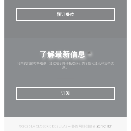
预订餐位
了解最新信息
*
订阅我们的时事通讯，通过电子邮件接收我们的个性化通讯和营销优
惠。
订阅
((在新窗口中
© 2026 LA CLOSERIE DES LILAS — 餐馆网站创建者
ZENCHEF