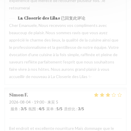
experience que merece de retourner plusieur fois. Je
retournerai
La Closerie des Lilas
已回复此评论
Cher Emanuele, Nous recevons vos compliments avec
beaucoup de plaisir. Nous sommes ravis que vous ayez
apprécié le charme des lieux, la qualité de la cuisine ainsi que
le professionnalisme et la gentillesse de notre équipe. Votre
évocation d’une cuisine à la fois simple, raffinée et pleine de
saveurs reflète parfaitement l’esprit que nous souhaitons
faire vivre à nos hôtes. Nous aurons grand plaisir à vous
accueillir de nouveau à La Closerie des Lilas ✨
Simon
F
2026-08-04
- 19:00 - 来宾 5
服务
:
3
/5
氛围
:
4
/5
菜单
:
5
/5
质价比
:
3
/5
Bel endroit et excellente nourriture Mais dommage que le