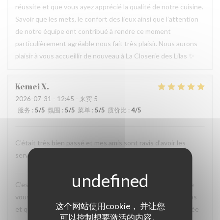
réussite et que vous ayez apprécié la qualité de notre cuisine.
Savoir que les mets, le confort des lieux ainsi que l’attention
de notre équipe ont contribué à rendre ce moment
particulièrement agréable nous fait très plaisir. Nous aurons
plaisir à vous accueillir de nouveau à La Closerie des Lilas ✨
Kemei
X
2026-07-31
- 12:45 - 来宾 5
服务
:
5
/5
氛围
:
5
/5
菜单
:
5
/5
质价比
:
4
/5
C'était très bien passé et mes amis sont ravis d'avoir les
services attentionnés et les plats savoureux.
La Closerie des Lilas
已回复此评论
C’est un plaisir de lire votre retour. Nous sommes ravis que
vous ayez passé un agréable moment à La Closerie des Lilas
这个网站使用cookie， 并让您
et que vos amis aient également apprécié l’attention portée
可以控制想要激活的内容。