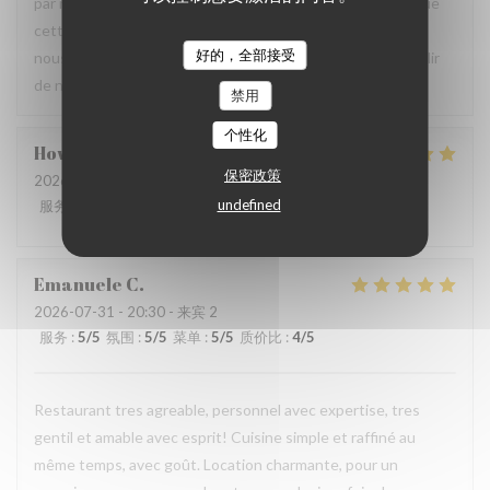
par notre équipe ainsi que la qualité de la cuisine. Savoir que
cette expérience a contribué à la réussite de votre repas
好的，全部接受
nous fait très plaisir. Nous serons heureux de vous accueillir
de nouveau à La Closerie des Lilas ✨
禁用
个性化
Howard
P
保密政策
2026-07-31
- 20:15 - 来宾 4
undefined
服务
:
5
/5
氛围
:
5
/5
菜单
:
5
/5
质价比
:
4
/5
Emanuele
C
2026-07-31
- 20:30 - 来宾 2
服务
:
5
/5
氛围
:
5
/5
菜单
:
5
/5
质价比
:
4
/5
Restaurant tres agreable, personnel avec expertise, tres
gentil et amable avec esprit! Cuisine simple et raffiné au
même temps, avec goût. Location charmante, pour un