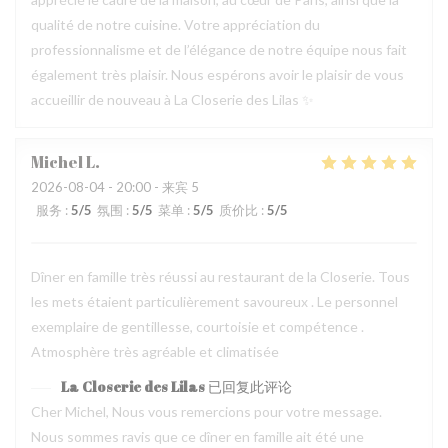
qualité de notre cuisine. Votre appréciation du
professionnalisme et de l’élégance de notre équipe nous fait
également très plaisir. Nous espérons avoir le plaisir de vous
accueillir de nouveau à La Closerie des Lilas ✨
Michel
L
2026-08-04
- 20:00 - 来宾 5
服务
:
5
/5
氛围
:
5
/5
菜单
:
5
/5
质价比
:
5
/5
Dîner en famille très réussi au restaurant de la Closerie. Tous
les mets étaient particulièrement savoureux . Le personnel
exemplaire de gentillesse, courtoisie et compétence .
Atmosphère très agréable et climatisée
La Closerie des Lilas
已回复此评论
Cher Michel, Nous vous remercions pour votre message.
Nous sommes ravis que ce dîner en famille ait été une