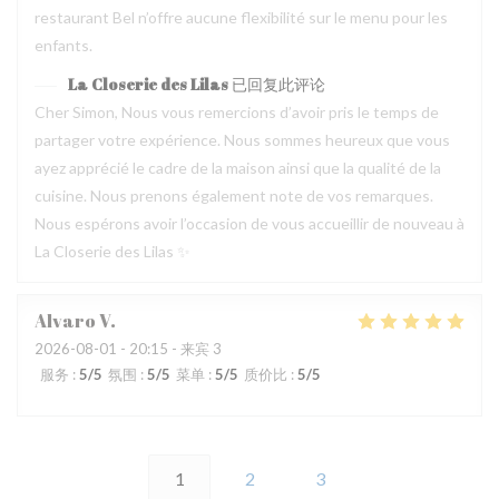
restaurant Bel n’offre aucune flexibilité sur le menu pour les
enfants.
La Closerie des Lilas
已回复此评论
Cher Simon, Nous vous remercions d’avoir pris le temps de
partager votre expérience. Nous sommes heureux que vous
ayez apprécié le cadre de la maison ainsi que la qualité de la
cuisine. Nous prenons également note de vos remarques.
Nous espérons avoir l’occasion de vous accueillir de nouveau à
La Closerie des Lilas ✨
Alvaro
V
2026-08-01
- 20:15 - 来宾 3
服务
:
5
/5
氛围
:
5
/5
菜单
:
5
/5
质价比
:
5
/5
1
2
3