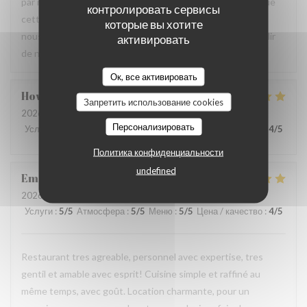
par notre équipe ainsi que la qualité de la cuisine. Savoir que
контролировать сервисы
cette expérience a contribué à la réussite de votre repas
которые вы хотите
nous fait très plaisir. Nous serons heureux de vous accueillir
активировать
de nouveau à La Closerie des Lilas ✨
Ок, все активировать
Howard
P
Запретить использование cookies
2026-07-31
- 20:15 - гости 4
Персонализировать
Услуги
:
5
/5
Атмосфера
:
5
/5
Меню
:
5
/5
Цена / качество
:
4
/5
Политика конфиденциальности
undefined
Emanuele
C
2026-07-31
- 20:30 - гости 2
Услуги
:
5
/5
Атмосфера
:
5
/5
Меню
:
5
/5
Цена / качество
:
4
/5
Restaurant tres agreable, personnel avec expertise, tres
gentil et amable avec esprit! Cuisine simple et raffiné au
même temps, avec goût. Location charmante, pour un