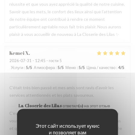
réussite et que vous ayez apprécié la qualité de notre cuisine.
Savoir que les mets, le confort des lieux ainsi que l’attention
de notre équipe ont contribué à rendre ce moment
particulièrement agréable nous fait très plaisir. Nous aurons
plaisir à vous accueillir de nouveau à La Closerie des Lilas ✨
Kemei
X
2026-07-31
- 12:45 - гости 5
Услуги
:
5
/5
Атмосфера
:
5
/5
Меню
:
5
/5
Цена / качество
:
4
/5
C'était très bien passé et mes amis sont ravis d'avoir les
services attentionnés et les plats savoureux.
La Closerie des Lilas
ответил(а) на этот отзыв
C’est un plaisir de lire votre retour. Nous sommes ravis que
vous ayez passé un agréable moment à La Closerie des Lilas
Этот сайт использует кукис
et que vos amis aient également apprécié l’attention portée
и позволяет вам