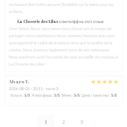
restaurant Bel n’offre aucune flexibilité sur le menu pour les
enfants.
La Closerie des Lilas
ответил(а) на этот отзыв
Cher Simon, Nous vous remercions d’avoir pris le temps de
partager votre expérience. Nous sommes heureux que vous
ayez apprécié le cadre de la maison ainsi que la qualité de la
cuisine. Nous prenons également note de vos remarques.
Nous espérons avoir l’occasion de vous accueillir de nouveau à
La Closerie des Lilas ✨
Alvaro
V
2026-08-01
- 20:15 - гости 3
Услуги
:
5
/5
Атмосфера
:
5
/5
Меню
:
5
/5
Цена / качество
:
5
/5
1
2
3