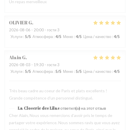
Un repas merveilleux
OLIVIER
G
2026-08-06
- 20:00 - гости 3
Услуги
:
5
/5
Атмосфера
:
4
/5
Меню
:
4
/5
Цена / качество
:
4
/5
Alain
G
2026-08-03
- 19:30 - гости 3
Услуги
:
5
/5
Атмосфера
:
5
/5
Меню
:
5
/5
Цена / качество
:
4
/5
Très beau cadre au coeur de Paris et plats excellents !
Grande compétence d'un personnel distingué.
La Closerie des Lilas
ответил(а) на этот отзыв
Cher Alain, Nous vous remercions d’avoir pris le temps de
partager votre expérience. Nous sommes ravis que vous ayez
apprécié le cadre de la maison, au cœur de Paris, ainsi que la