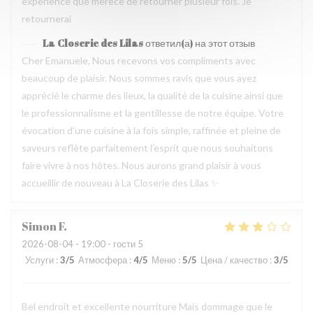
experience que merece de retourner plusieur fois. Je
retournerai
La Closerie des Lilas
ответил(а) на этот отзыв
Cher Emanuele, Nous recevons vos compliments avec
beaucoup de plaisir. Nous sommes ravis que vous ayez
apprécié le charme des lieux, la qualité de la cuisine ainsi que
le professionnalisme et la gentillesse de notre équipe. Votre
évocation d’une cuisine à la fois simple, raffinée et pleine de
saveurs reflète parfaitement l’esprit que nous souhaitons
faire vivre à nos hôtes. Nous aurons grand plaisir à vous
accueillir de nouveau à La Closerie des Lilas ✨
Simon
F
2026-08-04
- 19:00 - гости 5
Услуги
:
3
/5
Атмосфера
:
4
/5
Меню
:
5
/5
Цена / качество
:
3
/5
Bel endroit et excellente nourriture Mais dommage que le