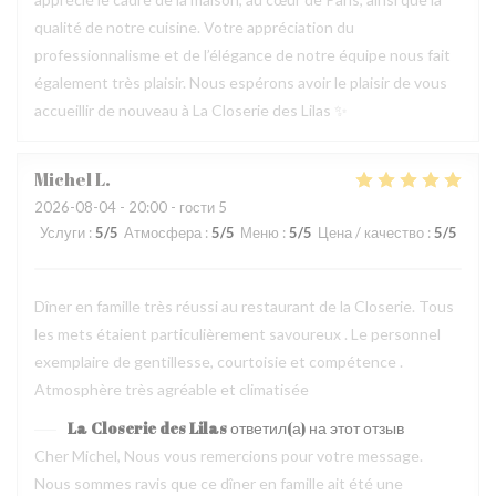
qualité de notre cuisine. Votre appréciation du
professionnalisme et de l’élégance de notre équipe nous fait
également très plaisir. Nous espérons avoir le plaisir de vous
accueillir de nouveau à La Closerie des Lilas ✨
Michel
L
2026-08-04
- 20:00 - гости 5
Услуги
:
5
/5
Атмосфера
:
5
/5
Меню
:
5
/5
Цена / качество
:
5
/5
Dîner en famille très réussi au restaurant de la Closerie. Tous
les mets étaient particulièrement savoureux . Le personnel
exemplaire de gentillesse, courtoisie et compétence .
Atmosphère très agréable et climatisée
La Closerie des Lilas
ответил(а) на этот отзыв
Cher Michel, Nous vous remercions pour votre message.
Nous sommes ravis que ce dîner en famille ait été une