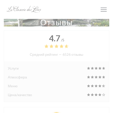
Панель управления cookies
Отзывы
4.7
/5
Средний рейтинг —
6526 отзывы
Услуги
Атмосфера
Меню
Цена/качество