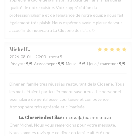
qualité de notre cuisine. Votre appréciation du
professionnalisme et de l’élégance de notre équipe nous fait
également très plaisir. Nous espérons avoir le plaisir de vous
accueillir de nouveau à La Closerie des Lilas ✨
Michel
L
2026-08-04
- 20:00 - гости 5
Услуги
:
5
/5
Атмосфера
:
5
/5
Меню
:
5
/5
Цена / качество
:
5
/5
Dîner en famille très réussi au restaurant de la Closerie. Tous
les mets étaient particulièrement savoureux . Le personnel
exemplaire de gentillesse, courtoisie et compétence .
Atmosphère très agréable et climatisée
La Closerie des Lilas
ответил(а) на этот отзыв
Cher Michel, Nous vous remercions pour votre message.
Nous sommes ravis que ce dîner en famille ait été une