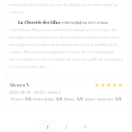
restaurant Bel n’offre aucune flexibilité sur le menu pour les
enfants.
La Closerie des Lilas
ответил(а) на этот отзыв
Cher Simon, Nous vous remercions d’avoir pris le temps de
partager votre expérience. Nous sommes heureux que vous
ayez apprécié le cadre de la maison ainsi que la qualité de la
cuisine. Nous prenons également note de vos remarques.
Nous espérons avoir l’occasion de vous accueillir de nouveau à
La Closerie des Lilas ✨
Alvaro
V
2026-08-01
- 20:15 - гости 3
Услуги
:
5
/5
Атмосфера
:
5
/5
Меню
:
5
/5
Цена / качество
:
5
/5
1
2
3