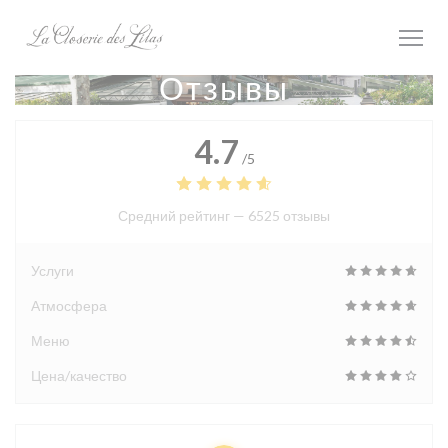
Панель управления cookies
Отзывы
4.7
/5
Средний рейтинг —
6525 отзывы
Услуги
Атмосфера
Меню
Цена/качество