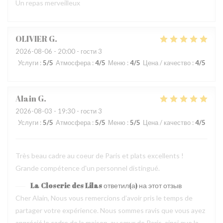
Un repas merveilleux
OLIVIER
G
2026-08-06
- 20:00 - гости 3
Услуги
:
5
/5
Атмосфера
:
4
/5
Меню
:
4
/5
Цена / качество
:
4
/5
Alain
G
2026-08-03
- 19:30 - гости 3
Услуги
:
5
/5
Атмосфера
:
5
/5
Меню
:
5
/5
Цена / качество
:
4
/5
Très beau cadre au coeur de Paris et plats excellents !
Grande compétence d'un personnel distingué.
La Closerie des Lilas
ответил(а) на этот отзыв
Cher Alain, Nous vous remercions d’avoir pris le temps de
partager votre expérience. Nous sommes ravis que vous ayez
apprécié le cadre de la maison, au cœur de Paris, ainsi que la