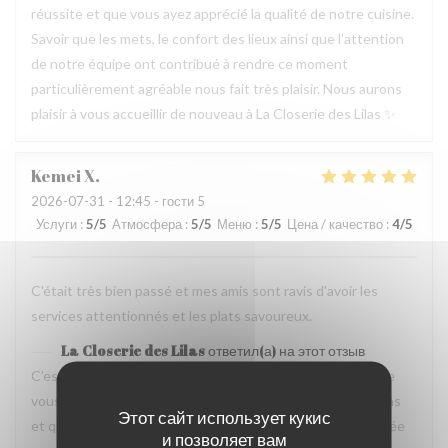
réussite et que vous ayez apprécié la qualité de notre cuisine.
Savoir que les mets, le confort des lieux ainsi que l’attention
de notre équipe ont contribué à rendre ce moment
particulièrement agréable nous fait très plaisir. Nous aurons
plaisir à vous accueillir de nouveau à La Closerie des Lilas ✨
Kemei
X
2026-07-31
- 12:45 - гости 5
Услуги
:
5
/5
Атмосфера
:
5
/5
Меню
:
5
/5
Цена / качество
:
4
/5
C'était très bien passé et mes amis sont ravis d'avoir les
services attentionnés et les plats savoureux.
La Closerie des Lilas
ответил(а) на этот отзыв
C’est un plaisir de lire votre retour. Nous sommes ravis que
vous ayez passé un agréable moment à La Closerie des Lilas
Этот сайт использует кукис
et que vos amis aient également apprécié l’attention portée
и позволяет вам