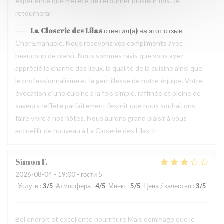
experience que merece de retourner plusieur fois. Je
retournerai
La Closerie des Lilas
ответил(а) на этот отзыв
Cher Emanuele, Nous recevons vos compliments avec
beaucoup de plaisir. Nous sommes ravis que vous ayez
apprécié le charme des lieux, la qualité de la cuisine ainsi que
le professionnalisme et la gentillesse de notre équipe. Votre
évocation d’une cuisine à la fois simple, raffinée et pleine de
saveurs reflète parfaitement l’esprit que nous souhaitons
faire vivre à nos hôtes. Nous aurons grand plaisir à vous
accueillir de nouveau à La Closerie des Lilas ✨
Simon
F
2026-08-04
- 19:00 - гости 5
Услуги
:
3
/5
Атмосфера
:
4
/5
Меню
:
5
/5
Цена / качество
:
3
/5
Bel endroit et excellente nourriture Mais dommage que le