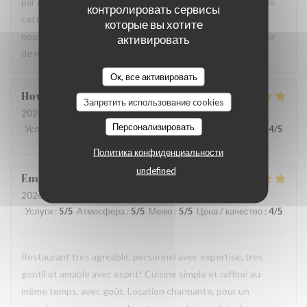
par notre équipe ainsi que la qualité de la cuisine. Savoir que
контролировать сервисы
cette expérience a contribué à la réussite de votre repas
которые вы хотите
nous fait très plaisir. Nous serons heureux de vous accueillir
активировать
de nouveau à La Closerie des Lilas ✨
Ок, все активировать
Howard
P
Запретить использование cookies
2026-07-31
- 20:15 - гости 4
Персонализировать
Услуги
:
5
/5
Атмосфера
:
5
/5
Меню
:
5
/5
Цена / качество
:
4
/5
Политика конфиденциальности
undefined
Emanuele
C
2026-07-31
- 20:30 - гости 2
Услуги
:
5
/5
Атмосфера
:
5
/5
Меню
:
5
/5
Цена / качество
:
4
/5
Restaurant tres agreable, personnel avec expertise, tres
gentil et amable avec esprit! Cuisine simple et raffiné au
même temps, avec goût. Location charmante, pour un